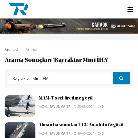
Anasayfa
Arama
Arama Sonuçları 'Bayraktar Mini İHA'
MAM-T seri üretime geçti
YAZAN
SAVUNMA TR
25/05/2021
0
Alman basınından TCG Anadolu övgüsü
YAZAN
SAVUNMA TR
19/05/2021
0