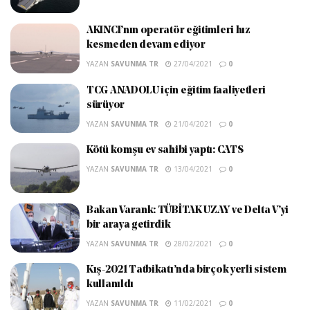
AKINCI’nın operatör eğitimleri hız
kesmeden devam ediyor
YAZAN
SAVUNMA TR
27/04/2021
0
TCG ANADOLU için eğitim faaliyetleri
sürüyor
YAZAN
SAVUNMA TR
21/04/2021
0
Kötü komşu ev sahibi yaptı: CATS
YAZAN
SAVUNMA TR
13/04/2021
0
Bakan Varank: TÜBİTAK UZAY ve Delta V’yi
bir araya getirdik
YAZAN
SAVUNMA TR
28/02/2021
0
Kış-2021 Tatbikatı’nda birçok yerli sistem
kullanıldı
YAZAN
SAVUNMA TR
11/02/2021
0