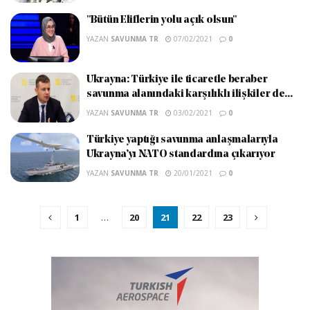
"Bütün Eliflerin yolu açık olsun"
YAZAN
SAVUNMA TR
07/02/2021
0
Ukrayna: Türkiye ile ticaretle beraber
savunma alanındaki karşılıklı ilişkiler de...
YAZAN
SAVUNMA TR
03/02/2021
0
Türkiye yaptığı savunma anlaşmalarıyla
Ukrayna’yı NATO standardına çıkarıyor
YAZAN
SAVUNMA TR
20/01/2021
0
1
…
20
21
22
23