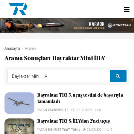
Anasayfa
Arama
Arama Sonuçları 'Bayraktar Mini İHA'
Bayraktar TB3 5. uçuş testini de başarıyla
tamamladı
YAZAN
SAVUNMA TR
10/11/2023
0
Bayraktar TB3 S/İHA’dan 2’nci uçuş
YAZAN
MEHMET YIĞIT TANIŞ
02/03/2024
0