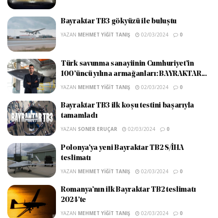
Bayraktar TB3 gökyüzü ile buluştu
YAZAN
MEHMET YIĞIT TANIŞ
02/03/2024
0
Türk savunma sanayiinin Cumhuriyet’in
100’üncü yılına armağanları: BAYRAKTAR...
YAZAN
MEHMET YIĞIT TANIŞ
02/03/2024
0
Bayraktar TB3 ilk koşu testini başarıyla
tamamladı
YAZAN
SONER ERUÇAR
02/03/2024
0
Polonya’ya yeni Bayraktar TB2 S/İHA
teslimatı
YAZAN
MEHMET YIĞIT TANIŞ
02/03/2024
0
Romanya’nın ilk Bayraktar TB2 teslimatı
2024’te
YAZAN
MEHMET YIĞIT TANIŞ
02/03/2024
0