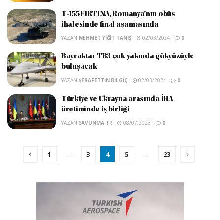
T-155 FIRTINA, Romanya’nın obüs
ihalesinde final aşamasında
YAZAN
MEHMET YIĞIT TANIŞ
02/03/2024
0
Bayraktar TB3 çok yakında gökyüzüyle
buluşacak
YAZAN
ŞERAFETTIN BILGIÇ
02/03/2024
0
Türkiye ve Ukrayna arasında İHA
üretiminde iş birliği
YAZAN
SAVUNMA TR
08/07/2023
0
1
…
3
4
5
…
23