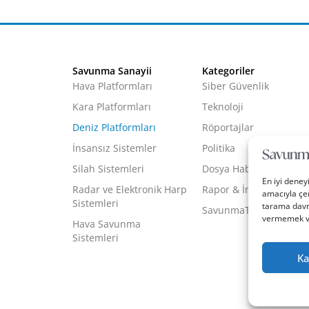
Savunma Sanayii
Kategoriler
Hava Platformları
Siber Güvenlik
Kara Platformları
Teknoloji
Deniz Platformları
Röportajlar
İnsansız Sistemler
Politika
Silah Sistemleri
Dosya Haber
En iyi deney
Radar ve Elektronik Harp
Rapor & İnfografik
amacıyla çer
Sistemleri
tarama davra
SavunmaTR Plus
vermemek vey
Hava Savunma
Sistemleri
Ka