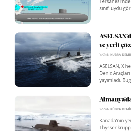
Tersanesi'nde
sınıfı uydu gör
ASELSAN’da
ve yerli ç
YAZAN
KÜBRA DEMI
ASELSAN, X hes
Deniz Araçları
yayımladı. Bug
Almanya’da
YAZAN
KÜBRA DEMI
Kanada’nın yen
Thyssenkrupp M