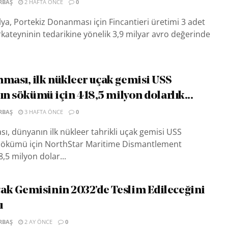
RBAŞ
2 HAFTA ÖNCE
0
alya, Portekiz Donanması için Fincantieri üretimi 3 adet
ateyninin tedarikine yönelik 3,9 milyar avro değerinde
ası, ilk nükleer uçak gemisi USS
ın sökümü için 418,5 milyon dolarlık...
RBAŞ
3 HAFTA ÖNCE
0
 dünyanın ilk nükleer tahrikli uçak gemisi USS
 sökümü için NorthStar Maritime Dismantlement
8,5 milyon dolar...
k Gemisinin 2032’de Teslim Edileceğini
ı
RBAŞ
2 AY ÖNCE
0