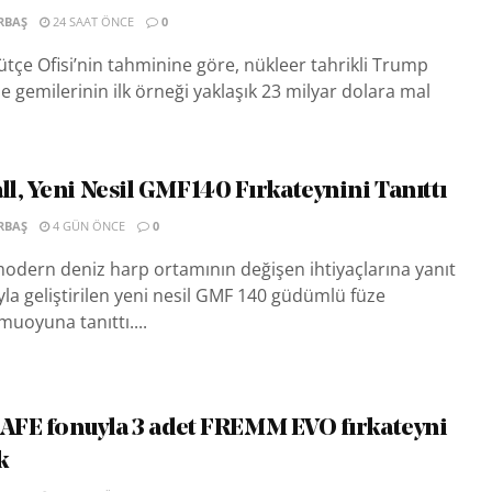
RBAŞ
24 SAAT ÖNCE
0
çe Ofisi’nin tahminine göre, nükleer tahrikli Trump
e gemilerinin ilk örneği yaklaşık 23 milyar dolara mal
l, Yeni Nesil GMF140 Fırkateynini Tanıttı
RBAŞ
4 GÜN ÖNCE
0
odern deniz harp ortamının değişen ihtiyaçlarına yanıt
a geliştirilen yeni nesil GMF 140 güdümlü füze
muoyuna tanıttı....
SAFE fonuyla 3 adet FREMM EVO fırkateyni
k