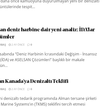
 daha önce kamuoyuna duyurulmayan yeni bir denizaltı
üntülerinde tespit...
n deniz harbine dair yeni analiz: İDA’lar
özümler
RBAŞ
2 AY ÖNCE
0
abında “Deniz Harbinin İcrasındaki Değişim - İnsansız
 (İDA) ve ASELSAN Çözümleri” başlıklı bir makale
ün...
n Kanada’ya Denizaltı Teklifi
RBAŞ
2 AY ÖNCE
0
i denizaltı tedarik programında Alman tersane şirketi
arine Systems’ın (TKMS) teklifini tercih etmesi