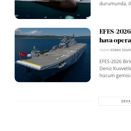
durumunda, il
EFES-2026’
hava operas
YAZAN
KÜBRA DEMI
EFES-2026 Birle
Deniz Kuvvetle
hücum gemisi 
DEVA