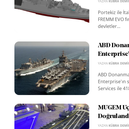
YAZAN
KÜBRA DEMI
Portekiz ile İt
FREMM EVO fırk
devletler...
ABD Donanm
Enterprise’
YAZAN
KÜBRA DEMI
ABD Donanması,
Enterprise'ın
Services ile 41
MUGEM Uça
Doğruland
YAZAN
KÜBRA DEMI