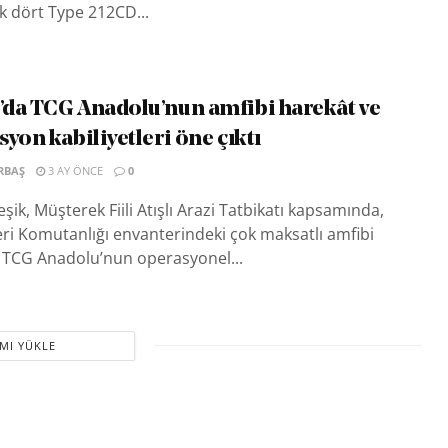
k dört Type 212CD...
da TCG Anadolu’nun amfibi harekât ve
yon kabiliyetleri öne çıktı
RBAŞ
3 AY ÖNCE
0
şik, Müşterek Fiili Atışlı Arazi Tatbikatı kapsamında,
ri Komutanlığı envanterindeki çok maksatlı amfibi
TCG Anadolu’nun operasyonel...
MI YÜKLE