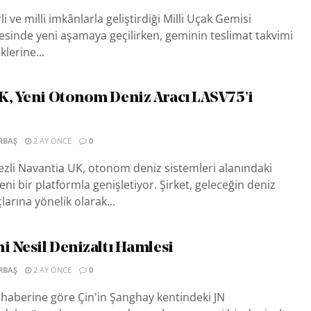
li ve milli imkânlarla geliştirdiği Milli Uçak Gemisi
sinde yeni aşamaya geçilirken, geminin teslimat takvimi
klerine...
K, Yeni Otonom Deniz Aracı LASV75’i
RBAŞ
2 AY ÖNCE
0
ezli Navantia UK, otonom deniz sistemleri alanındaki
eni bir platformla genişletiyor. Şirket, geleceğin deniz
larına yönelik olarak...
ni Nesil Denizaltı Hamlesi
RBAŞ
2 AY ÖNCE
0
haberine göre Çin'in Şanghay kentindeki JN