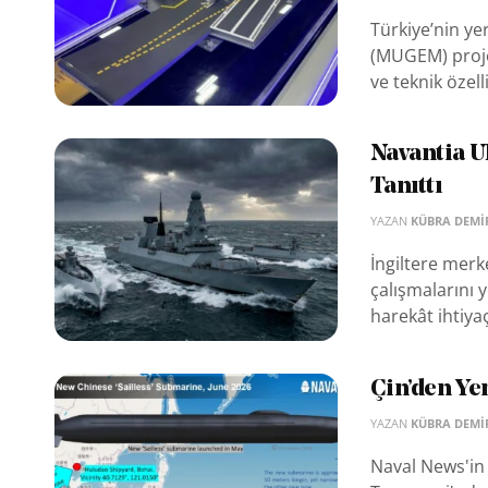
Türkiye’nin yer
(MUGEM) proje
ve teknik özelli
Navantia U
Tanıttı
YAZAN
KÜBRA DEMI
İngiltere merk
çalışmalarını y
harekât ihtiyaç
Çin’den Ye
YAZAN
KÜBRA DEMI
Naval News'in 