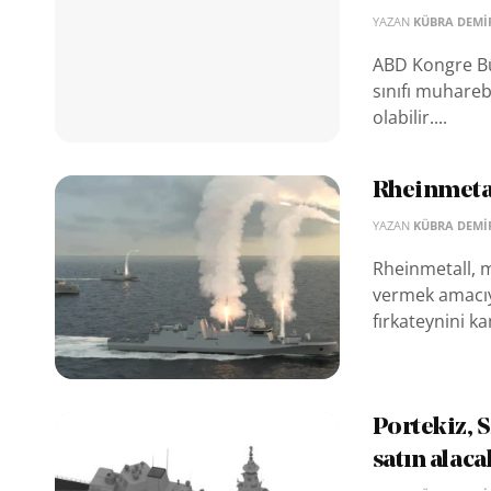
YAZAN
KÜBRA DEMI
ABD Kongre Büt
sınıfı muhareb
olabilir....
Rheinmetal
YAZAN
KÜBRA DEMI
Rheinmetall, m
vermek amacıyl
fırkateynini ka
Portekiz, 
satın alaca