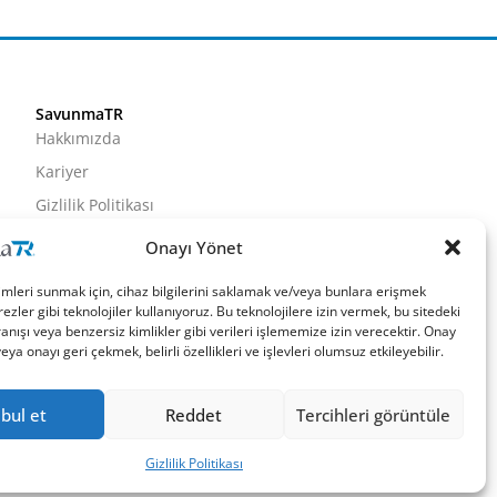
SavunmaTR
Hakkımızda
Kariyer
Gizlilik Politikası
Künye
Onayı Yönet
İletişim
imleri sunmak için, cihaz bilgilerini saklamak ve/veya bunlara erişmek
ezler gibi teknolojiler kullanıyoruz. Bu teknolojilere izin vermek, bu sitedeki
nışı veya benzersiz kimlikler gibi verileri işlememize izin verecektir. Onay
a onayı geri çekmek, belirli özellikleri ve işlevleri olumsuz etkileyebilir.
bul et
Reddet
Tercihleri görüntüle
Gizlilik Politikası