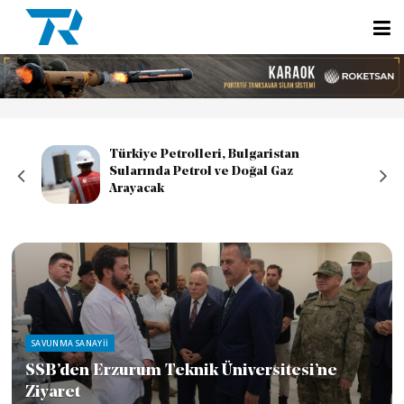
Yunanistan, Adalar Denizi’ndeki
Stratejik Adalarda Savunma
Hazırlıklarını Hızlandırıyor
SAVUNMA SANAYII
İsrail’den Yerli Stealth Savaş Uçağı ve F-35
Esintili İHA Hedefi