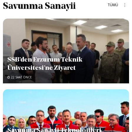
Savunma Sanayii
TÜMÜ
SSB’den Erzurum Teknik
Üniversitesi’ne Ziyaret
22 SAAT ÖNCE
Savunma Sanayii Teknolojileri