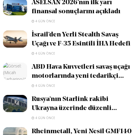
ASELSAN 2026’nın ilk yarı
finansal sonuçlarını açıkladı
4 GÜN ÖNCE
İsrail’den Yerli Stealth Savaş
Uçağı ve F-35 Esintili İHA Hedefi
4 GÜN ÖNCE
ABD Hava Kuvvetleri savaş uçağı
motorlarında yeni tedarikçi...
4 GÜN ÖNCE
Rusya’nın Starlink rakibi
Ukrayna üzerinde düzenli...
4 GÜN ÖNCE
Rheinmetall, Yeni Nesil GMF140