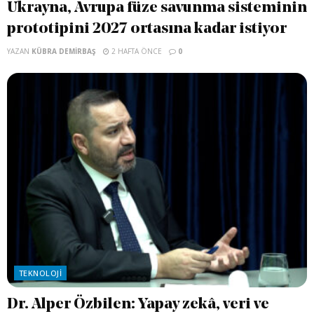
Ukrayna, Avrupa füze savunma sisteminin
prototipini 2027 ortasına kadar istiyor
YAZAN
KÜBRA DEMIRBAŞ
2 HAFTA ÖNCE
0
TEKNOLOJI
Dr. Alper Özbilen: Yapay zekâ, veri ve