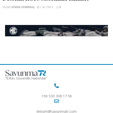
YAZAN
KÜBRA DEMIRBAŞ
2 AY ÖNCE
0
“Etkin, Güvenilir, Haberdar”
+90 530 308 17 96
iletisim@savunmatr.com