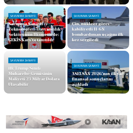
SAVUNMA SANAYII
SAVUNMA SANAYII
ABD Hava Kuvvetleri
Rusya’nın Starlink rakibi
savaş uçağı motorlarında
Ukrayna üzerinde düzenli
yeni tedarikçi arayışına
kapsama sağlamaya
yöneldi
başladı
GÜNDEM
Irak-Türkiye Petrol
SAVUNMA SANAYII
Hattında Bir Yıllık
Rheinmetall, Yeni Nesil
Anlaşma: Günlük 750 Bin
GMF140 Fırkateynini
Varillik Kapasite Tahsis
Tanıttı
Edildi