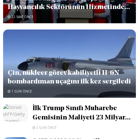
Hayvancılık Sektörünün Hizmetinde...
22 SAAT ÖNCE
Çin, nükleer görev kabiliyetli H-6N
bombardıman uçağını ilk kez sergiledi
1 GÜN ÖNCE
İlk Trump Sınıfı Muharebe
Gemisinin Maliyeti 23 Milyar...
2 GÜN ÖNCE