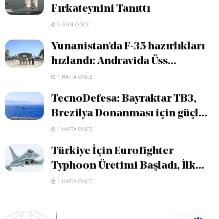
Fırkateynini Tanıttı
5 GÜN ÖNCE
Yunanistan’da F-35 hazırlıkları
hızlandı: Andravida Üss...
1 HAFTA ÖNCE
TecnoDefesa: Bayraktar TB3,
Brezilya Donanması için güçl...
1 HAFTA ÖNCE
Türkiye İçin Eurofighter
Typhoon Üretimi Başladı, İlk...
1 HAFTA ÖNCE