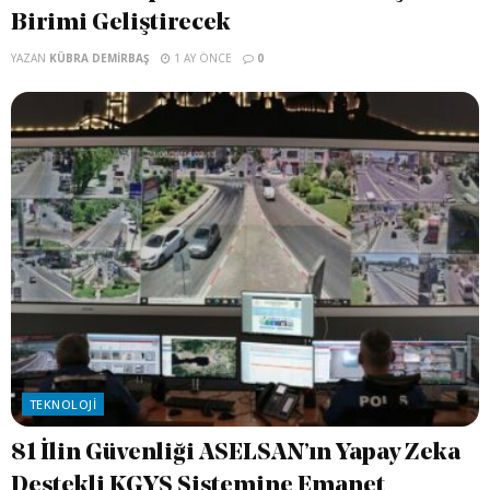
Birimi Geliştirecek
YAZAN
KÜBRA DEMIRBAŞ
1 AY ÖNCE
0
TEKNOLOJI
81 İlin Güvenliği ASELSAN’ın Yapay Zeka
Destekli KGYS Sistemine Emanet