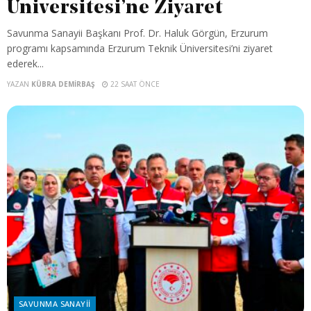
Üniversitesi’ne Ziyaret
Savunma Sanayii Başkanı Prof. Dr. Haluk Görgün, Erzurum
programı kapsamında Erzurum Teknik Üniversitesi’ni ziyaret
ederek...
YAZAN
KÜBRA DEMIRBAŞ
22 SAAT ÖNCE
SAVUNMA SANAYII