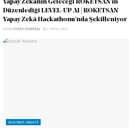
Yapay Zekânın Geleceği ROKETSAN’ın
Düzenlediği LEVEL-UP AI | ROKETSAN
Yapay Zekâ Hackathonu’nda Şekilleniyor
YAZAN
KÜBRA DEMIRBAŞ
1 HAFTA ÖNCE
SAVUNMA SANAYII