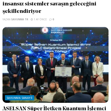
insansız sistemler savaşın geleceğini
şekillendiriyor
YAZAN
SAVUNMA TR
1 AY ÖNCE
0
SAVUNMA SANAYII
ASELSAN Süper İletken Kuantum İşlemci