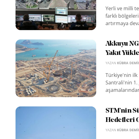
Yerli ve milli 
farklı bölgeler
artırmaya deva
Akkuyu NGS
Yakıt Yük
YAZAN
KÜBRA DEMI
Türkiye'nin il
Santrali'nin 1
aşamalarından
STM’nin Sü
Hedefleri
YAZAN
KÜBRA DEMI