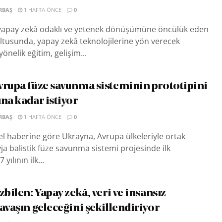
RBAŞ
1 HAFTA ÖNCE
0
apay zekâ odaklı ve yetenek dönüşümüne öncülük eden
tusunda, yapay zekâ teknolojilerine yön verecek
önelik eğitim, gelişim...
vrupa füze savunma sisteminin prototipini
na kadar istiyor
RBAŞ
1 HAFTA ÖNCE
0
l haberine göre Ukrayna, Avrupa ülkeleriyle ortak
ja balistik füze savunma sistemi projesinde ilk
yılının ilk...
zbilen: Yapay zekâ, veri ve insansız
avaşın geleceğini şekillendiriyor