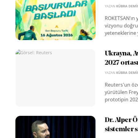
YAZAN
KÜBRA DEMI
ROKETSAN’ın y
vizyonu doğrul
yeteneklerine y
Ukrayna, A
2027 ortası
YAZAN
KÜBRA DEMI
Reuters'un öze
yürütülen Frey
prototipin 2027 
Dr. Alper Ö
sistemler s