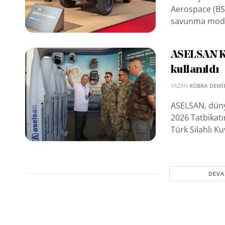
Aerospace (BS
savunma mode
ASELSAN KO
kullanıldı
YAZAN
KÜBRA DEMI
ASELSAN, dünya
2026 Tatbikatın
Türk Silahlı Kuv
DEVA