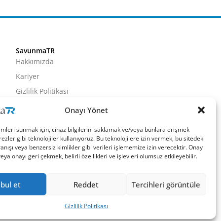
SavunmaTR
Hakkımızda
Kariyer
Gizlilik Politikası
Künye
Onayı Yönet
İletişim
imleri sunmak için, cihaz bilgilerini saklamak ve/veya bunlara erişmek
ezler gibi teknolojiler kullanıyoruz. Bu teknolojilere izin vermek, bu sitedeki
nışı veya benzersiz kimlikler gibi verileri işlememize izin verecektir. Onay
a onayı geri çekmek, belirli özellikleri ve işlevleri olumsuz etkileyebilir.
bul et
Reddet
Tercihleri görüntüle
Gizlilik Politikası