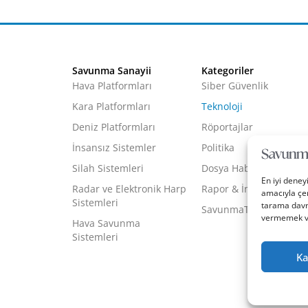
Savunma Sanayii
Kategoriler
Hava Platformları
Siber Güvenlik
Kara Platformları
Teknoloji
Deniz Platformları
Röportajlar
İnsansız Sistemler
Politika
Silah Sistemleri
Dosya Haber
En iyi deney
Radar ve Elektronik Harp
Rapor & İnfografik
amacıyla çer
Sistemleri
tarama davra
SavunmaTR Plus
vermemek vey
Hava Savunma
Sistemleri
Ka