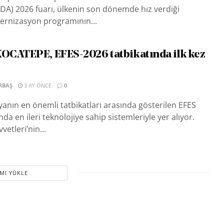
DA) 2026 fuarı, ülkenin son dönemde hız verdiği
rnizasyon programının...
CATEPE, EFES-2026 tatbikatında ilk kez
RBAŞ
3 AY ÖNCE
0
nın en önemli tatbikatları arasında gösterilen EFES
da en ileri teknolojiye sahip sistemleriyle yer alıyor.
vetleri’nin...
MI YÜKLE