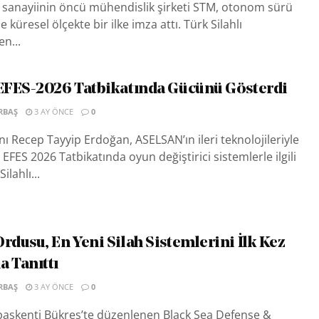
sanayiinin öncü mühendislik şirketi STM, otonom sürü
e küresel ölçekte bir ilke imza attı. Türk Silahlı
en...
EFES-2026 Tatbikatında Gücünü Gösterdi
RBAŞ
3 AY ÖNCE
0
Recep Tayyip Erdoğan, ASELSAN’ın ileri teknolojileriyle
EFES 2026 Tatbikatında oyun değiştirici sistemlerle ilgili
Silahlı...
dusu, En Yeni Silah Sistemlerini İlk Kez
 Tanıttı
RBAŞ
3 AY ÖNCE
0
aşkenti Bükreş’te düzenlenen Black Sea Defense &