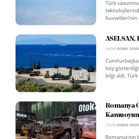
Türk savunma 
teknolojilerind
Kuvvetleri’nin 
ASELSAN, 
YAZAN
KÜBRA DEMI
Cumhurbaşkanı 
boy gösterdiği 
bilgi aldı. Türk 
Romanya Or
Kamuoyuna
YAZAN
KÜBRA DEMI
Romanya’nın b