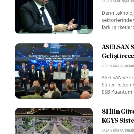
YAZAN
SAVUNMA T
Derin teknoloj
sektörlerinde 
farklı şirketle
ASELSAN Sü
Geliştirec
YAZAN
KÜBRA DEMI
ASELSAN ve Cu
Süper İletken 
SSB Kuantum P
81 İlin Gü
KGYS Sist
YAZAN
KÜBRA DEMI