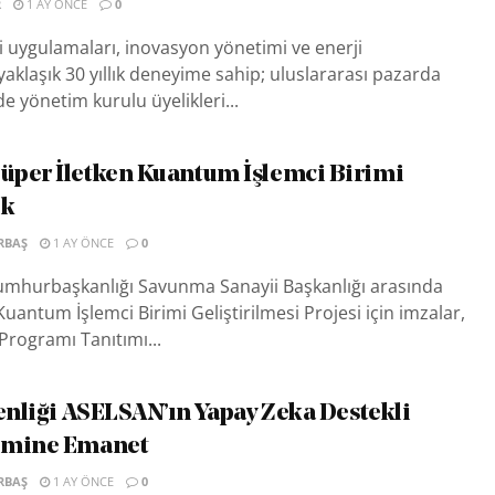
R
1 AY ÖNCE
0
i uygulamaları, inovasyon yönetimi ve enerji
yaklaşık 30 yıllık deneyime sahip; uluslararası pazarda
rde yönetim kurulu üyelikleri...
per İletken Kuantum İşlemci Birimi
ek
RBAŞ
1 AY ÖNCE
0
mhurbaşkanlığı Savunma Sanayii Başkanlığı arasında
Kuantum İşlemci Birimi Geliştirilmesi Projesi için imzalar,
rogramı Tanıtımı...
venliği ASELSAN’ın Yapay Zeka Destekli
emine Emanet
RBAŞ
1 AY ÖNCE
0