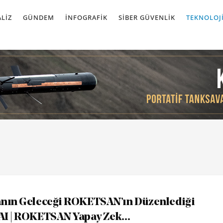
LIZ
GÜNDEM
İNFOGRAFIK
SIBER GÜVENLIK
TEKNOLOJ
ânın Geleceği ROKETSAN’ın Düzenlediği
I | ROKETSAN Yapay Zek...