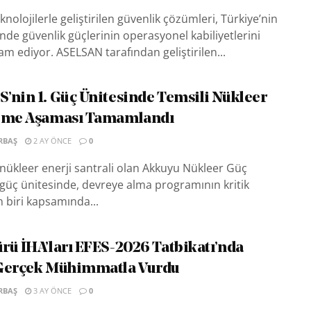
teknolojilerle geliştirilen güvenlik çözümleri, Türkiye’nin
inde güvenlik güçlerinin operasyonel kabiliyetlerini
m ediyor. ASELSAN tarafından geliştirilen...
’nin 1. Güç Ünitesinde Temsili Nükleer
leme Aşaması Tamamlandı
RBAŞ
2 AY ÖNCE
0
k nükleer enerji santrali olan Akkuyu Nükleer Güç
. güç ünitesinde, devreye alma programının kritik
 biri kapsamında...
rü İHA’ları EFES-2026 Tatbikatı’nda
 Gerçek Mühimmatla Vurdu
RBAŞ
3 AY ÖNCE
0