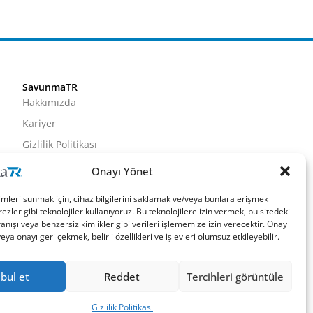
SavunmaTR
Hakkımızda
Kariyer
Gizlilik Politikası
Künye
Onayı Yönet
İletişim
imleri sunmak için, cihaz bilgilerini saklamak ve/veya bunlara erişmek
ezler gibi teknolojiler kullanıyoruz. Bu teknolojilere izin vermek, bu sitedeki
nışı veya benzersiz kimlikler gibi verileri işlememize izin verecektir. Onay
a onayı geri çekmek, belirli özellikleri ve işlevleri olumsuz etkileyebilir.
bul et
Reddet
Tercihleri görüntüle
Gizlilik Politikası