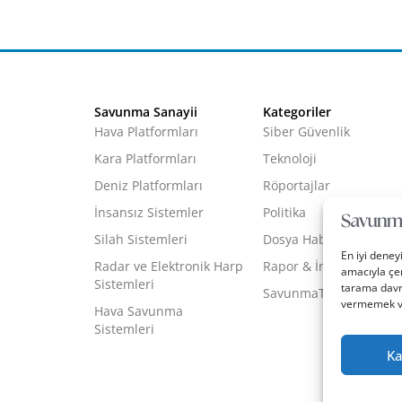
Savunma Sanayii
Kategoriler
Hava Platformları
Siber Güvenlik
Kara Platformları
Teknoloji
Deniz Platformları
Röportajlar
İnsansız Sistemler
Politika
Silah Sistemleri
Dosya Haber
En iyi deney
Radar ve Elektronik Harp
Rapor & İnfografik
amacıyla çer
Sistemleri
tarama davra
SavunmaTR Plus
vermemek vey
Hava Savunma
Sistemleri
Ka