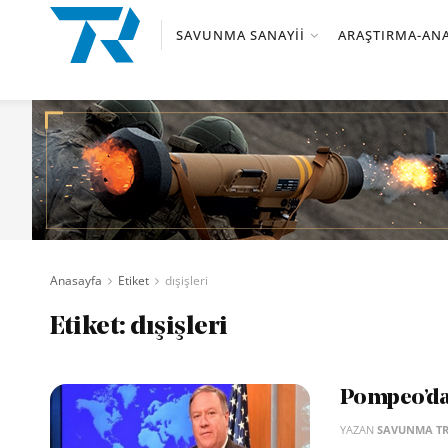
SAVUNMA SANAYII
ARAŞTIRMA-ANA
Anasayfa
Etiket
dışişleri
Etiket:
dışişleri
Pompeo’da
YAZAN
SAVUNMA T