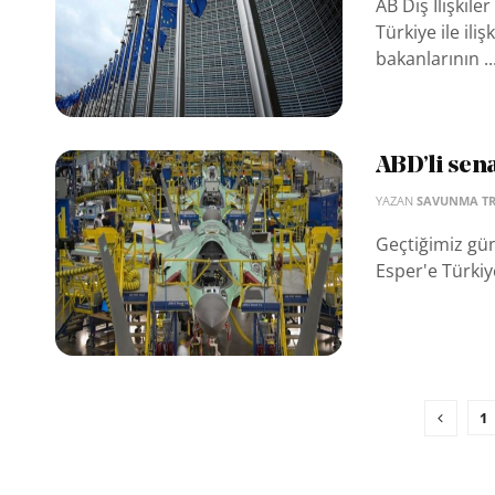
AB Dış İlişkile
Türkiye ile iliş
bakanlarının ..
ABD’li sen
YAZAN
SAVUNMA T
Geçtiğimiz gü
Esper'e Türkiye
1