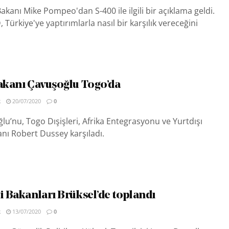
akanı Mike Pompeo'dan S-400 ile ilgili bir açıklama geldi.
Türkiye'ye yaptırımlarla nasıl bir karşılık vereceğini
Bakanı Çavuşoğlu Togo’da
R
20/07/2020
0
u’nu, Togo Dışişleri, Afrika Entegrasyonu ve Yurtdışı
nı Robert Dussey karşıladı.
i Bakanları Brüksel’de toplandı
R
13/07/2020
0