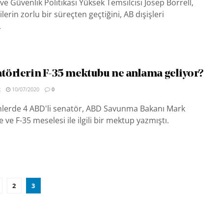
r ve Güvenlik Politikası Yüksek Temsilcisi Josep Borrell,
kilerin zorlu bir süreçten geçtiğini, AB dışişleri
.
atörlerin F-35 mektubu ne anlama geliyor?
R
10/07/2020
0
nlerde 4 ABD'li senatör, ABD Savunma Bakanı Mark
 ve F-35 meselesi ile ilgili bir mektup yazmıştı.
2
3