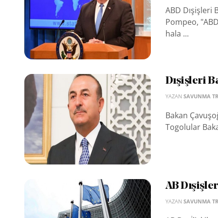
ABD Dışişleri B
Pompeo, "ABD, 
hala ...
Dışişleri 
YAZAN
SAVUNMA T
Bakan Çavuşoğl
Togolular Baka
AB Dışişler
YAZAN
SAVUNMA T