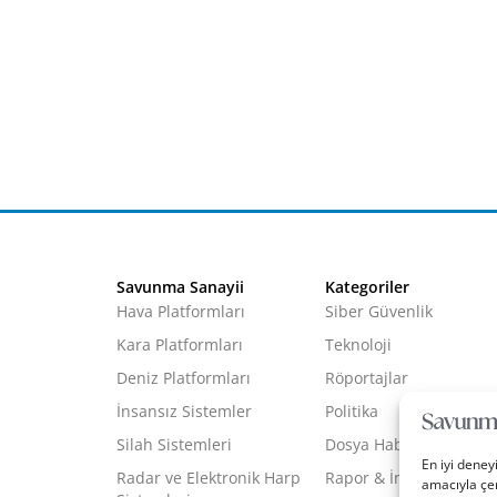
Savunma Sanayii
Kategoriler
Hava Platformları
Siber Güvenlik
Kara Platformları
Teknoloji
Deniz Platformları
Röportajlar
İnsansız Sistemler
Politika
Silah Sistemleri
Dosya Haber
En iyi deney
Radar ve Elektronik Harp
Rapor & İnfografik
amacıyla çer