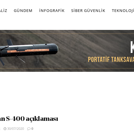
LIZ
GÜNDEM
İNFOGRAFIK
SIBER GÜVENLIK
TEKNOLOJ
n S-400 açıklaması
R
30/07/2020
0