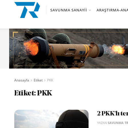
SAVUNMA SANAYII
ARAŞTIRMA-ANA
Anasayfa
Etiket
PKK
Etiket:
PKK
2 PKK’lı te
YAZAN
SAVUNMA T