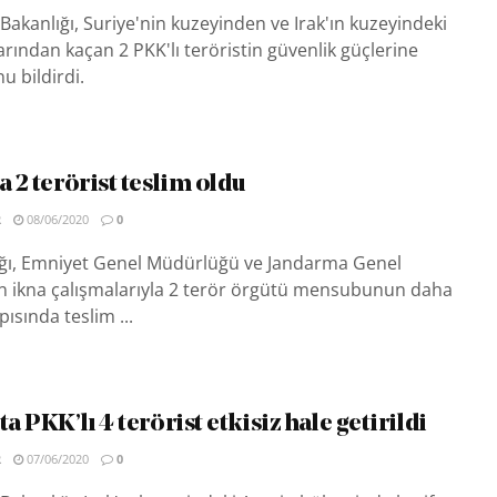
Bakanlığı, Suriye'nin kuzeyinden ve Irak'ın kuzeyindeki
rından kaçan 2 PKK'lı teröristin güvenlik güçlerine
u bildirdi.
a 2 terörist teslim oldu
R
08/06/2020
0
lığı, Emniyet Genel Müdürlüğü ve Jandarma Genel
n ikna çalışmalarıyla 2 terör örgütü mensubunun daha
ısında teslim ...
ta PKK’lı 4 terörist etkisiz hale getirildi
R
07/06/2020
0