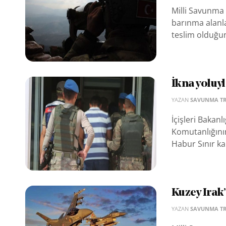
Milli Savunma 
barınma alanla
teslim olduğun
İkna yoluyl
YAZAN
SAVUNMA T
İçişleri Bakan
Komutanlığını
Habur Sınır kap
Kuzey Irak’
YAZAN
SAVUNMA T