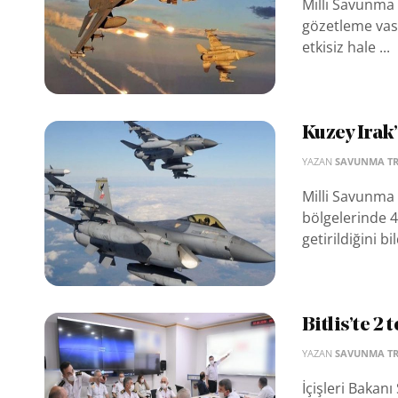
Milli Savunma 
gözetleme vasıt
etkisiz hale ...
Kuzey Irak’
YAZAN
SAVUNMA T
Milli Savunma 
bölgelerinde 4 
getirildiğini bil
Bitlis’te 2 
YAZAN
SAVUNMA T
İçişleri Bakan