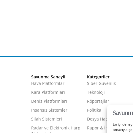
Savunma Sanayii
Kategoriler
Hava Platformları
Siber Güvenlik
Kara Platformları
Teknoloji
Deniz Platformları
Röportajlar
İnsansız Sistemler
Politika
Silah Sistemleri
Dosya Haber
En iyi deney
Radar ve Elektronik Harp
Rapor & İnfografik
amacıyla çer