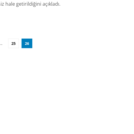
iz hale getirildiğini açıkladı.
…
25
26