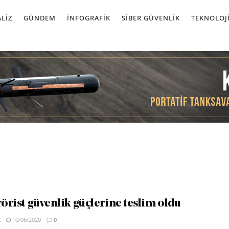
LIZ
GÜNDEM
İNFOGRAFIK
SIBER GÜVENLIK
TEKNOLOJ
rörist güvenlik güçlerine teslim oldu
R
10/06/2020
0