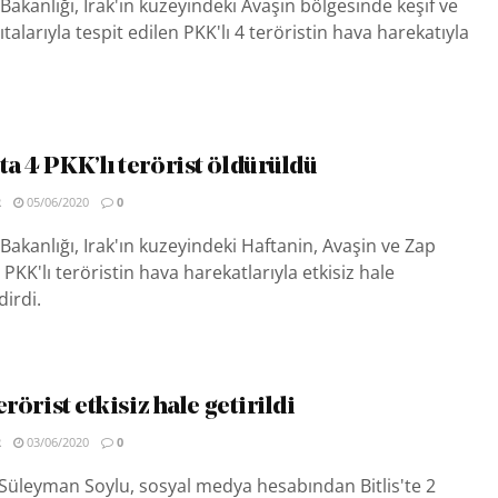
Bakanlığı, Irak'ın kuzeyindeki Avaşin bölgesinde keşif ve
alarıyla tespit edilen PKK'lı 4 teröristin hava harekatıyla
ta 4 PKK’lı terörist öldürüldü
R
05/06/2020
0
Bakanlığı, Irak'ın kuzeyindeki Haftanin, Avaşin ve Zap
PKK'lı teröristin hava harekatlarıyla etkisiz hale
dirdi.
terörist etkisiz hale getirildi
R
03/06/2020
0
ı Süleyman Soylu, sosyal medya hesabından Bitlis'te 2