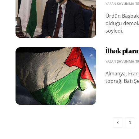
YAZAN
SAVUNMA T
Ürdün Başbakanı
olduğu demokra
söyledi.
İlhak plan
YAZAN
SAVUNMA T
Almanya, Fransa
toprağı Batı Şe
1