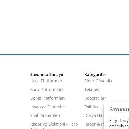
Savunma Sanayii
Kategoriler
Hava Platformları
Siber Güvenlik
Kara Platformları
Teknoloji
Deniz Platformları
Röportajlar
İnsansız Sistemler
Politika
Silah Sistemleri
Dosya Haber
En iyi deney
Radar ve Elektronik Harp
Rapor & İnfografik
amacıyla çer