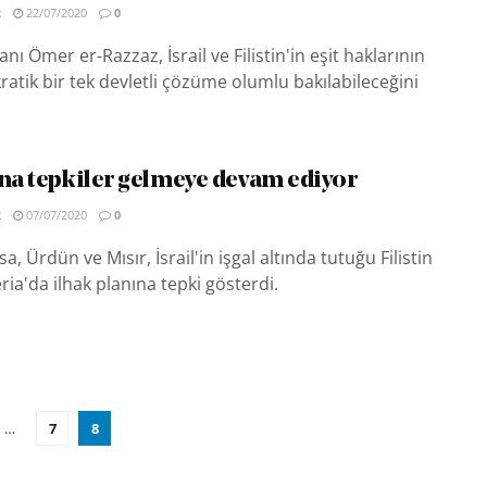
R
22/07/2020
0
 Ömer er-Razzaz, İsrail ve Filistin'in eşit haklarının
tik bir tek devletli çözüme olumlu bakılabileceğini
ına tepkiler gelmeye devam ediyor
R
07/07/2020
0
, Ürdün ve Mısır, İsrail'in işgal altında tutuğu Filistin
ria'da ilhak planına tepki gösterdi.
…
7
8