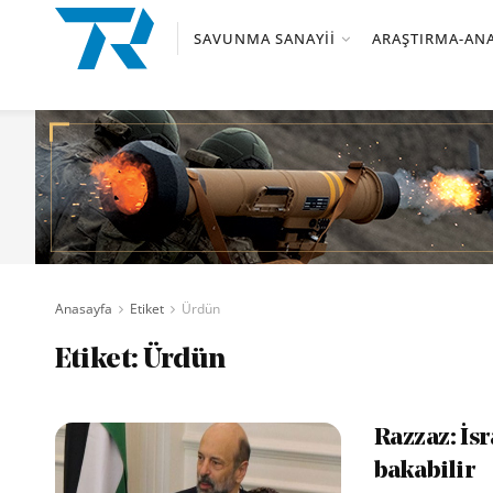
SAVUNMA SANAYII
ARAŞTIRMA-ANA
Anasayfa
Etiket
Ürdün
Etiket:
Ürdün
Razzaz: İsr
bakabilir