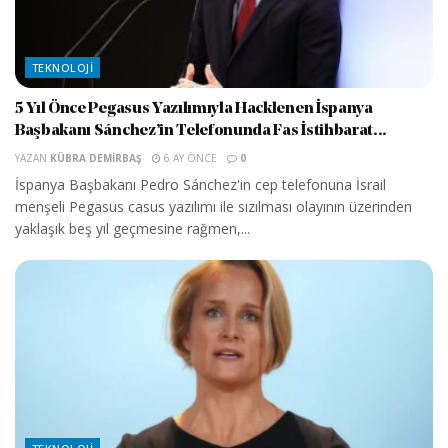
TEKNOLOJI
5 Yıl Önce Pegasus Yazılımıyla Hacklenen İspanya
Başbakanı Sánchez’in Telefonunda Fas İstihbarat...
YAZAN
KÜBRA DEMIRBAŞ
6 AY ÖNCE
0
İspanya Başbakanı Pedro Sánchez'in cep telefonuna İsrail
menşeli Pegasus casus yazılımı ile sızılması olayının üzerinden
yaklaşık beş yıl geçmesine rağmen,...