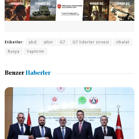
Etiketler:
abd
altın
G7
G7 liderler zirvesi
ithalat
Rusya
Yaptirim
Benzer
Haberler