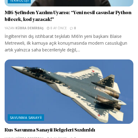
TEKNOLOJI
MI6 Şefinden Yazılım Uyarısı: “Yeni nesil casuslar Python
bilecek, kod yazacak!”
YAZAN
KÜBRA DEMIRBAŞ
8 AY ÖNCE
0
İngiltere’nin dış istihbarat teşkilatı MI6’in yeni başkanı Blaise
Metreweli, ilk kamuya açık konuşmasında modern casusluğun
artık yalnızca saha becerileriyle değil,...
SAVUNMA SANAYII
Rus Savunma Sanayii Belgeleri Sızdırıldı