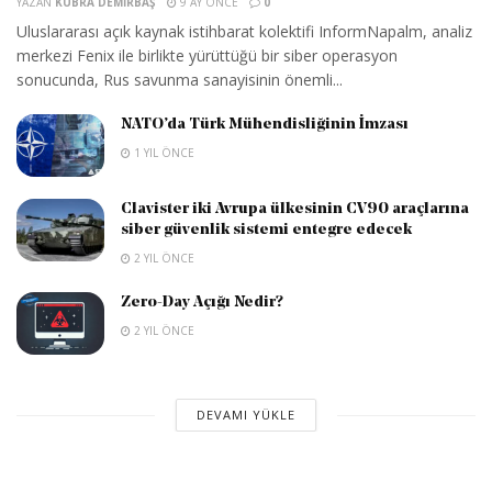
YAZAN
KÜBRA DEMIRBAŞ
9 AY ÖNCE
0
Uluslararası açık kaynak istihbarat kolektifi InformNapalm, analiz
merkezi Fenix ile birlikte yürüttüğü bir siber operasyon
sonucunda, Rus savunma sanayisinin önemli...
NATO’da Türk Mühendisliğinin İmzası
1 YIL ÖNCE
Clavister iki Avrupa ülkesinin CV90 araçlarına
siber güvenlik sistemi entegre edecek
2 YIL ÖNCE
Zero-Day Açığı Nedir?
2 YIL ÖNCE
DEVAMI YÜKLE