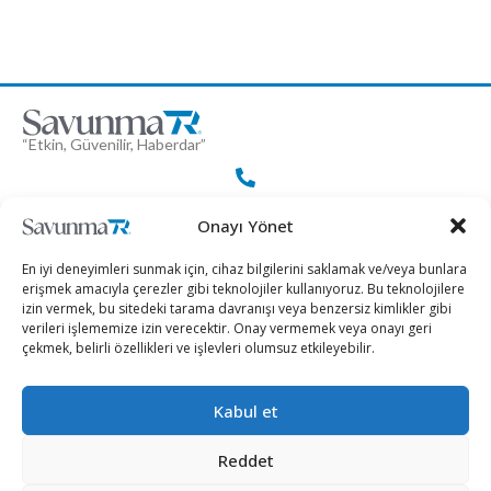
“Etkin, Güvenilir, Haberdar”
+90 530 308 17 96
Onayı Yönet
En iyi deneyimleri sunmak için, cihaz bilgilerini saklamak ve/veya bunlara
iletisim@savunmatr.com
erişmek amacıyla çerezler gibi teknolojiler kullanıyoruz. Bu teknolojilere
izin vermek, bu sitedeki tarama davranışı veya benzersiz kimlikler gibi
verileri işlememize izin verecektir. Onay vermemek veya onayı geri
çekmek, belirli özellikleri ve işlevleri olumsuz etkileyebilir.
2026 © Savunma TR. Tüm Hakları Saklıdır.
Kabul et
Savunma Sanayii
Kategoriler
SavunmaTR
Reddet
Hava Platformları
Siber Güvenlik
Hakkımızda