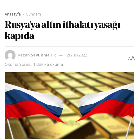
Anasayfa
Gündem
Rusya’ya altın ithalatı yasağı
kapıda
yazan
Savunma TR
26/06/2022
A
A
Okuma Süresi: 1 dakika okuma