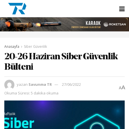
Anasayfa
Siber Güvenlik
20-26 Haziran Siber Güvenlik
Bülteni
yazan
Savunma TR
27/06/2022
A
A
Okuma Süresi: 5 dakika okuma