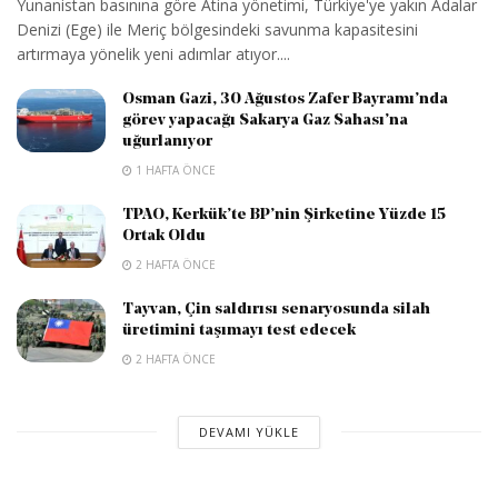
Yunanistan basınına göre Atina yönetimi, Türkiye'ye yakın Adalar
Denizi (Ege) ile Meriç bölgesindeki savunma kapasitesini
artırmaya yönelik yeni adımlar atıyor....
Osman Gazi, 30 Ağustos Zafer Bayramı’nda
görev yapacağı Sakarya Gaz Sahası’na
uğurlanıyor
1 HAFTA ÖNCE
TPAO, Kerkük’te BP’nin Şirketine Yüzde 15
Ortak Oldu
2 HAFTA ÖNCE
Tayvan, Çin saldırısı senaryosunda silah
üretimini taşımayı test edecek
2 HAFTA ÖNCE
DEVAMI YÜKLE