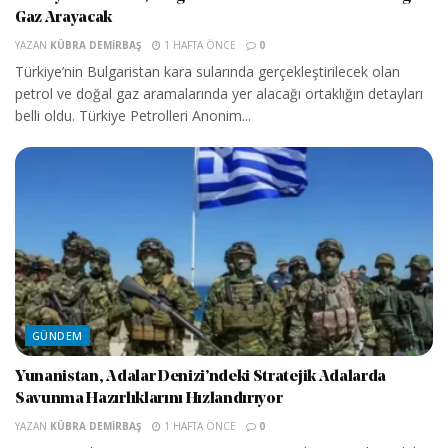
Gaz Arayacak
YAZAN
KÜBRA DEMIRBAŞ
1 HAFTA ÖNCE
0
Türkiye’nin Bulgaristan kara sularında gerçekleştirilecek olan
petrol ve doğal gaz aramalarında yer alacağı ortaklığın detayları
belli oldu. Türkiye Petrolleri Anonim...
GÜNDEM
Yunanistan, Adalar Denizi’ndeki Stratejik Adalarda
Savunma Hazırlıklarını Hızlandırıyor
YAZAN
KÜBRA DEMIRBAŞ
1 HAFTA ÖNCE
0