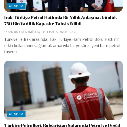
GÜNDEM
Irak-Türkiye Petrol Hattında Bir Yıllık Anlaşma: Günlük
750 Bin Varillik Kapasite Tahsis Edildi
YAZAN
KÜBRA DEMIRBAŞ
1 HAFTA ÖNCE
0
Türkiye ile Irak arasında, Irak-Türkiye Ham Petrol Boru Hattı'nın
etkin kullanımını sağlamak amacıyla bir yıl süreli yeni ham petrol
taşıma...
GÜNDEM
Türkiye Petrolleri, Bulgaristan Sularında Petrol ve Doğal