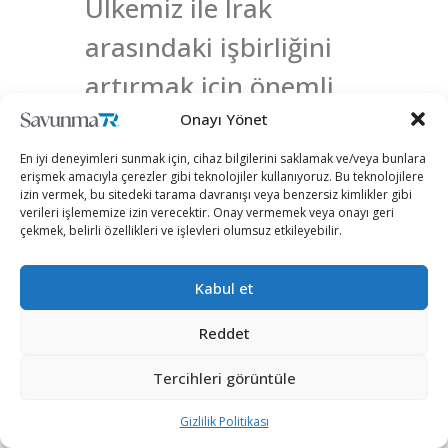
Ülkemiz ile Irak
arasındaki işbirliğini
artırmak için önemli
temaslar gerçekleştirdik.
Onayı Yönet
En iyi deneyimleri sunmak için, cihaz bilgilerini saklamak ve/veya bunlara
erişmek amacıyla çerezler gibi teknolojiler kullanıyoruz. Bu teknolojilere
Mevkidaşım Muhammed
izin vermek, bu sitedeki tarama davranışı veya benzersiz kimlikler gibi
verileri işlememize izin verecektir. Onay vermemek veya onayı geri
Derraci’ye ve heyetine
çekmek, belirli özellikleri ve işlevleri olumsuz etkileyebilir.
samimi konukseverlikleri
Kabul et
için teşekkür ediyorum.
Reddet
pic.twitter.com/BhPpm
mrB0M
Tercihleri görüntüle
Gizlilik Politikası