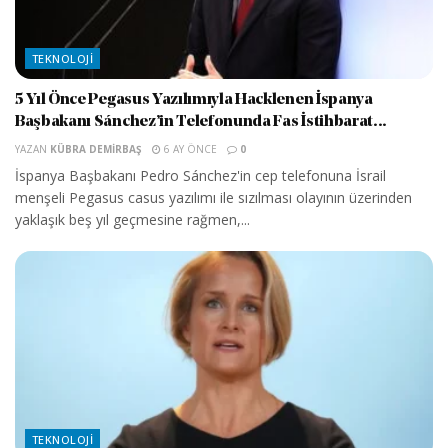
TEKNOLOJI
5 Yıl Önce Pegasus Yazılımıyla Hacklenen İspanya
Başbakanı Sánchez’in Telefonunda Fas İstihbarat...
YAZAN
KÜBRA DEMIRBAŞ
6 AY ÖNCE
0
İspanya Başbakanı Pedro Sánchez'in cep telefonuna İsrail
menşeli Pegasus casus yazılımı ile sızılması olayının üzerinden
yaklaşık beş yıl geçmesine rağmen,...
TEKNOLOJI