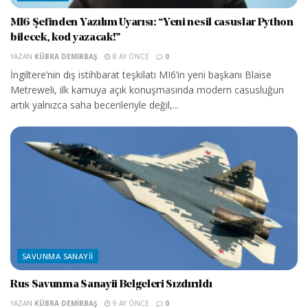
MI6 Şefinden Yazılım Uyarısı: “Yeni nesil casuslar Python
bilecek, kod yazacak!”
YAZAN
KÜBRA DEMIRBAŞ
8 AY ÖNCE
0
İngiltere’nin dış istihbarat teşkilatı MI6’in yeni başkanı Blaise
Metreweli, ilk kamuya açık konuşmasında modern casusluğun
artık yalnızca saha becerileriyle değil,...
SAVUNMA SANAYII
Rus Savunma Sanayii Belgeleri Sızdırıldı
YAZAN
KÜBRA DEMIRBAŞ
9 AY ÖNCE
0