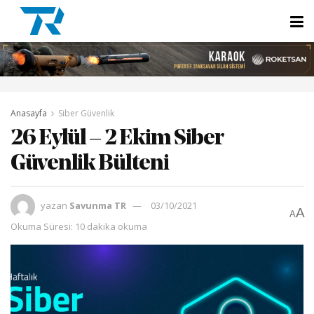
Anasayfa
Siber Güvenlik
26 Eylül – 2 Ekim Siber
Güvenlik Bülteni
yazan
Savunma TR
03/10/2021
A
A
Okuma Süresi: 10 dakika okuma