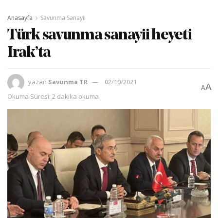
Anasayfa
Savunma Sanayii
Türk savunma sanayii heyeti
Irak’ta
yazan
Savunma TR
02/10/2021
A
A
Okuma Süresi: 2 dakika okuma