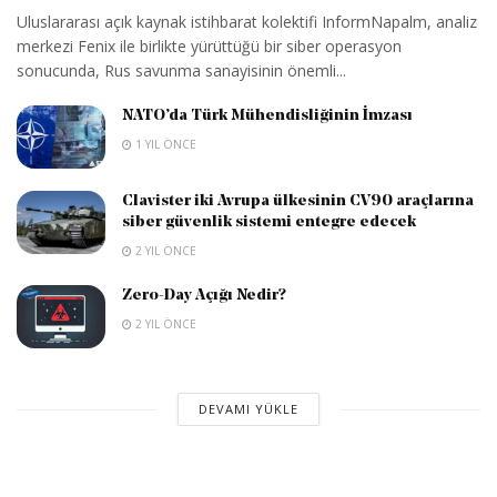
Uluslararası açık kaynak istihbarat kolektifi InformNapalm, analiz
merkezi Fenix ile birlikte yürüttüğü bir siber operasyon
sonucunda, Rus savunma sanayisinin önemli...
NATO’da Türk Mühendisliğinin İmzası
1 YIL ÖNCE
Clavister iki Avrupa ülkesinin CV90 araçlarına
siber güvenlik sistemi entegre edecek
2 YIL ÖNCE
Zero-Day Açığı Nedir?
2 YIL ÖNCE
DEVAMI YÜKLE