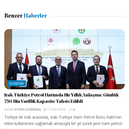
Benzer
Haberler
GÜNDEM
Irak-Türkiye Petrol Hattında Bir Yıllık Anlaşma: Günlük
750 Bin Varillik Kapasite Tahsis Edildi
YAZAN
KÜBRA DEMIRBAŞ
7 GÜN ÖNCE
0
Türkiye ile Irak arasında, Irak-Türkiye Ham Petrol Boru Hattı'nın
etkin kullanımını sağlamak amacıyla bir yıl süreli yeni ham petrol