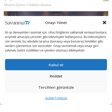
A
Okuma Süresi: 3 dakika okuma
Onayı Yönet
En iyi deneyimleri sunmak için, cihaz bilgilerini saklamak ve/veya bunlara
erişmek amacıyla çerezler gibi teknolojiler kullanıyoruz. Bu teknolojilere
izin vermek, bu sitedeki tarama davranışı veya benzersiz kimlikler gibi
verileri işlememize izin verecektir. Onay vermemek veya onayı geri
çekmek, belirli özellikleri ve işlevleri olumsuz etkileyebilir.
Kabul et
Reddet
[wpcc-iframe src=”https://open.spotify.com/embed-
podcast/episode/3bX5aQFI9rVdoaFQIXdy2M”
Tercihleri görüntüle
width=”100%” frameborder=”no” height=”152″
Gizlilik Politikası
scrolling=”no” allowtransparency=”true”
allow=”encrypted-media”]