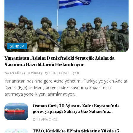
GÜNDEM
Yunanistan, Adalar Denizi’ndeki Stratejik Adalarda
Savunma Hazırlıklarını Hızlandırıyor
YAZAN
KÜBRA DEMIRBAŞ
1 HAFTA ÖNCE
0
Yunanistan basınına göre Atina yönetimi, Türkiye'ye yakın Adalar
Denizi (Ege) ile Meriç bölgesindeki savunma kapasitesini
artırmaya yönelik yeni adımlar atıyor....
Osman Gazi, 30 Ağustos Zafer Bayramı’nda
görev yapacağı Sakarya Gaz Sahası’na...
1 HAFTA ÖNCE
TPAO, Kerkük’te BP’nin Şirketine Yüzde 15