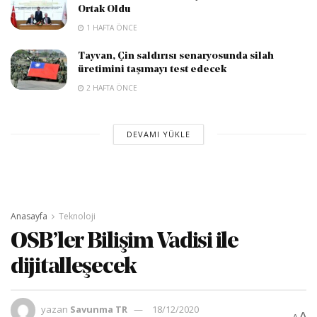
Ortak Oldu
1 HAFTA ÖNCE
Tayvan, Çin saldırısı senaryosunda silah
üretimini taşımayı test edecek
2 HAFTA ÖNCE
DEVAMI YÜKLE
Anasayfa
Teknoloji
OSB’ler Bilişim Vadisi ile
dijitalleşecek
yazan
Savunma TR
18/12/2020
A