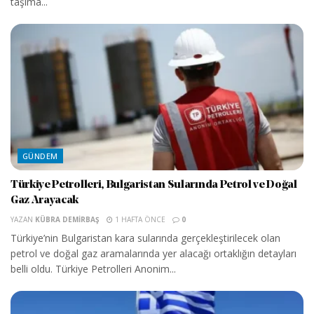
taşıma...
GÜNDEM
Türkiye Petrolleri, Bulgaristan Sularında Petrol ve Doğal
Gaz Arayacak
YAZAN
KÜBRA DEMIRBAŞ
1 HAFTA ÖNCE
0
Türkiye’nin Bulgaristan kara sularında gerçekleştirilecek olan
petrol ve doğal gaz aramalarında yer alacağı ortaklığın detayları
belli oldu. Türkiye Petrolleri Anonim...