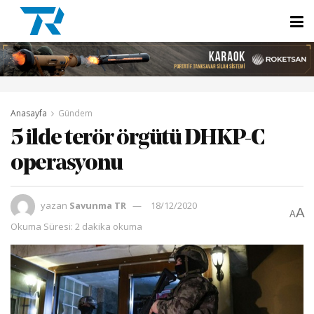
Anasayfa
Gündem
5 ilde terör örgütü DHKP-C
operasyonu
yazan
Savunma TR
18/12/2020
A
A
Okuma Süresi: 2 dakika okuma