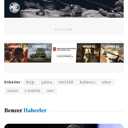
REKLAM
Etiketler:
Bilgi
çalma
HACKER
kullanıcı
siber
sızıntı
t mobile
veri
Benzer
Haberler