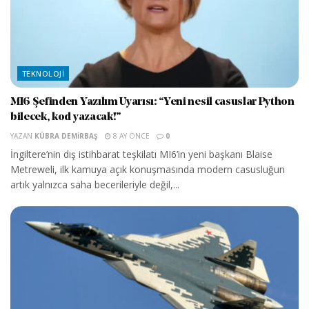
TEKNOLOJI
MI6 Şefinden Yazılım Uyarısı: “Yeni nesil casuslar Python
bilecek, kod yazacak!”
YAZAN
KÜBRA DEMIRBAŞ
8 AY ÖNCE
0
İngiltere’nin dış istihbarat teşkilatı MI6’in yeni başkanı Blaise
Metreweli, ilk kamuya açık konuşmasında modern casusluğun
artık yalnızca saha becerileriyle değil,...