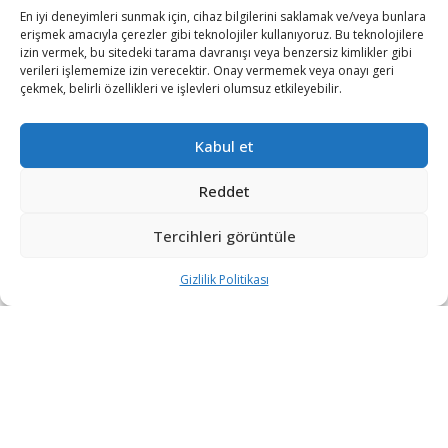
En iyi deneyimleri sunmak için, cihaz bilgilerini saklamak ve/veya bunlara
erişmek amacıyla çerezler gibi teknolojiler kullanıyoruz. Bu teknolojilere
izin vermek, bu sitedeki tarama davranışı veya benzersiz kimlikler gibi
verileri işlememize izin verecektir. Onay vermemek veya onayı geri
çekmek, belirli özellikleri ve işlevleri olumsuz etkileyebilir.
Kabul et
Gökbilimciler tarafından “kaşifin ütopyası” olarak
Reddet
nitelendirilen Satürn uydusu Titan’ın yüzeyindeki
bilinmezlikler, NASA’nın Dragonfly görevi tarafından
Tercihleri görüntüle
yakında ortaya çıkacak.
Gizlilik Politikası
Şarkul Avsat’ın haberine göre, 2030’lu yılların ortasında
başlayacak görevin temel hedefleri arasında; kimyasal
biyo-göstergeler aramak, uydunun metan döngüsünü
incelemek ve hem yüzeyinde hem de atmosferinde
meydana gelen prebiyotik kimyasal yapıyı araştırmak
bulunuyor.