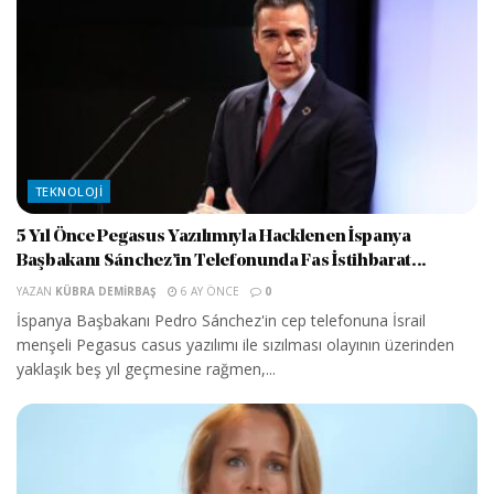
TEKNOLOJI
5 Yıl Önce Pegasus Yazılımıyla Hacklenen İspanya
Başbakanı Sánchez’in Telefonunda Fas İstihbarat...
YAZAN
KÜBRA DEMIRBAŞ
6 AY ÖNCE
0
İspanya Başbakanı Pedro Sánchez'in cep telefonuna İsrail
menşeli Pegasus casus yazılımı ile sızılması olayının üzerinden
yaklaşık beş yıl geçmesine rağmen,...