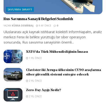
SAVUNMA SANAYII
Rus Savunma Sanayii Belgeleri Sızdırıldı
YAZAN
KÜBRA DEMIRBAŞ
9 AY ÖNCE
0
Uluslararası açık kaynak istihbarat kolektifi InformNapalm, analiz
merkezi Fenix ile birlikte yürüttüğü bir siber operasyon
sonucunda, Rus savunma sanayisinin önemli...
NATO’da Türk Mühendisliğinin İmzası
1 YIL ÖNCE
Clavister iki Avrupa ülkesinin CV90 araçlarına
siber güvenlik sistemi entegre edecek
2 YIL ÖNCE
Zero-Day Açığı Nedir?
2 YIL ÖNCE