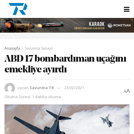
Anasayfa
Savunma Sanayii
ABD 17 bombardıman uçağını
emekliye ayırdı
yazan
Savunma TR
23/02/2021
A
A
Okuma Süresi: 1 dakika okuma