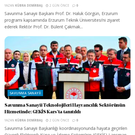
YAZAN
KÜBRA DEMIRBAŞ
2 GÜN ÖNCE
0
Savunma Sanayii Başkanı Prof. Dr. Haluk Görgün, Erzurum
programı kapsamında Erzurum Teknik Üniversitesi’ni ziyaret
ederek Rektör Prof. Dr. Bülent Çakmak...
SAVUNMA SANAYII
Savunma Sanayii Teknolojileri Hayvancılık Sektörünün
Hizmetinde: GEKİS Kars’ta tanıtıldı
YAZAN
KÜBRA DEMIRBAŞ
2 GÜN ÖNCE
0
Savunma Sanayii Başkanlığı koordinasyonunda hayata geçirilen
Güvenli Elektronik Küpe ve İzleme Sistemi’nin (GEKİS) Lansman