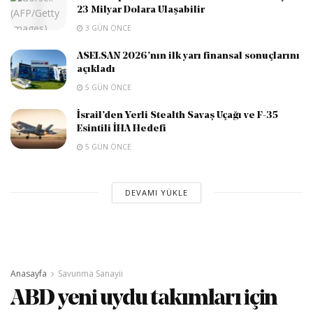
23 Milyar Dolara Ulaşabilir
3 GÜN ÖNCE
ASELSAN 2026’nın ilk yarı finansal sonuçlarını
açıkladı
5 GÜN ÖNCE
İsrail’den Yerli Stealth Savaş Uçağı ve F-35
Esintili İHA Hedefi
5 GÜN ÖNCE
DEVAMI YÜKLE
Anasayfa
Savunma Sanayii
ABD yeni uydu takımları için