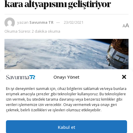
kara altyapısını geliştiriyor
yazan
Savunma TR
23/02/2021
A
A
Okuma Süresi: 2 dakika okuma
Onayı Yönet
En iyi deneyimleri sunmak için, cihaz bilgilerini saklamak ve/veya bunlara
erişmek amacıyla çerezler gibi teknolojiler kullanıyoruz. Bu teknolojilere
izin vermek, bu sitedeki tarama davranışı veya benzersiz kimlikler gibi
verileri işlememize izin verecektir. Onay vermemek veya onayı geri
çekmek, belirli özellikleri ve işlevleri olumsuz etkileyebilir.
ABD Hava Kuvvetleri ve Deniz Kuvvetleri komünikasyon
ile alakalı problemlerle baş edebilmek için yeni uydular ve
Kabul et