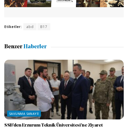
Etiketler:
abd
B17
Benzer
Haberler
SAVUNMA SANAYII
SSB’den Erzurum Teknik Üniversitesi’ne Ziyaret