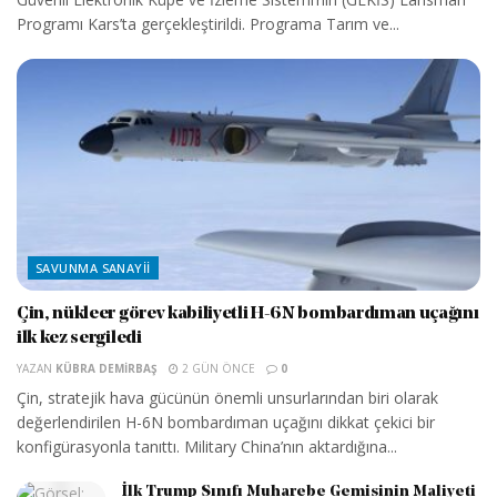
Programı Kars’ta gerçekleştirildi. Programa Tarım ve...
SAVUNMA SANAYII
Çin, nükleer görev kabiliyetli H-6N bombardıman uçağını
ilk kez sergiledi
YAZAN
KÜBRA DEMIRBAŞ
2 GÜN ÖNCE
0
Çin, stratejik hava gücünün önemli unsurlarından biri olarak
değerlendirilen H-6N bombardıman uçağını dikkat çekici bir
konfigürasyonla tanıttı. Military China’nın aktardığına...
İlk Trump Sınıfı Muharebe Gemisinin Maliyeti