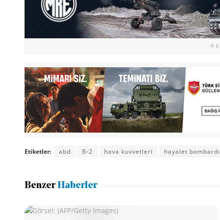
R
Etiketler:
abd
B-2
hava kuvvetleri
hayalet bombard
Benzer
Haberler