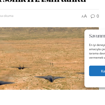
0
A
ika okuma
A
En iyi deney
amacıyla çer
tarama davra
vermemek vey
Ka