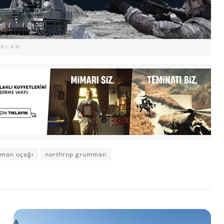
EKLAM
ıman uçağı
northrop grumman