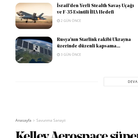
İsrail’den Yerli Stealth Savaş Uçağı
ve F-35 Esintili İHA Hedefi
2 GÜN ÖNCE
Rusya’nın Starlink rakibi Ukrayna
üzerinde düzenli kapsama...
3 GÜN ÖNCE
DEVA
Anasayfa
Savunma Sanayii
Kelley Aerospace süper