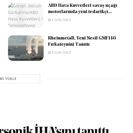
ABD Hava Kuvvetleri savaş uçağı
motorlarında yeni tedarikçi...
3 GÜN ÖNCE
Rheinmetall, Yeni Nesil GMF140
Fırkateynini Tanıttı
4 GÜN ÖNCE
MI YÜKLE
sonik İHA’sını tanıttı