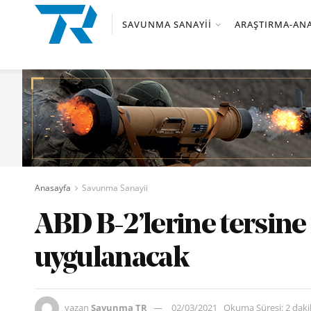
SAVUNMA SANAYII
ARAŞTIRMA-ANA
Anasayfa
Savunma Sanayii
ABD B-2’lerine tersin
uygulanacak
yazan
Savunma TR
02/03/2021
Okuma Süresi: 2 dak