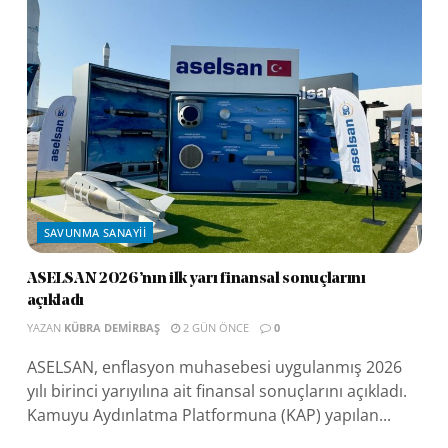
SAVUNMA SANAYII
ASELSAN 2026’nın ilk yarı finansal sonuçlarını
açıkladı
YAZAN
KÜBRA DEMIRBAŞ
2 GÜN ÖNCE
0
ASELSAN, enflasyon muhasebesi uygulanmış 2026
yılı birinci yarıyılına ait finansal sonuçlarını açıkladı.
Kamuyu Aydınlatma Platformuna (KAP) yapılan...