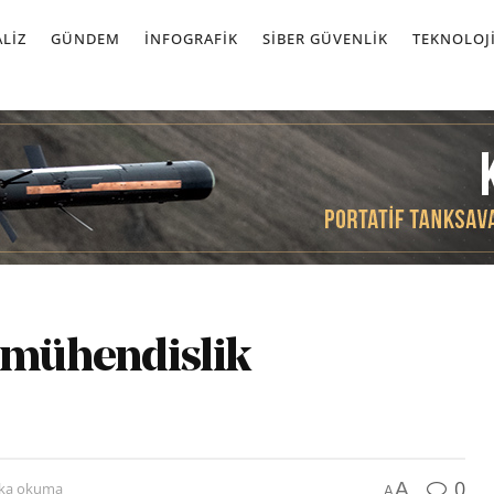
LIZ
GÜNDEM
İNFOGRAFIK
SIBER GÜVENLIK
TEKNOLOJ
e mühendislik
0
A
ika okuma
A