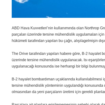
ABD Hava Kuvvetleri’nin kullanımında olan Northrop G
parçaları üzerinde tersine mühendislik uygulamaları iç
hükümeti tarafından yapılan bu çağrı, alışılagelmişin dışı
The Drive tarafından yapılan habere göre, B-2 hayalet bo
üzerinde tersine mühendislik uygulanacak. Isı eşanjörler
uygulanacağı konusunda ise herhangi bir bilgi bulunmuy
B-2 hayalet bombardıman uçaklarında kullanılabilmesi içi
tersine mühendislik yönteminin uygulandığı konusunda d
olmasından da yeni parçaların üretimi için gerekli planlar
Parçalara ait planlara erişilememesinin sebebi olarak da