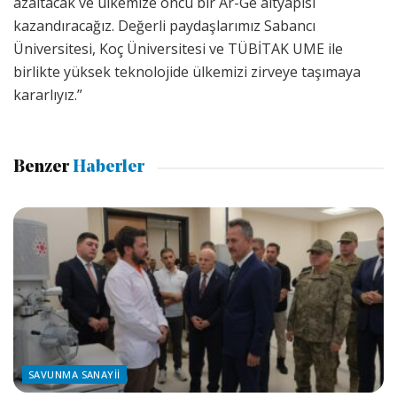
azaltacak ve ülkemize öncü bir Ar-Ge altyapısı
kazandıracağız.
Değerli paydaşlarımız Sabancı
Üniversitesi, Koç Üniversitesi ve TÜBİTAK UME ile
birlikte yüksek teknolojide ülkemizi zirveye taşımaya
kararlıyız.
”
Benzer
Haberler
SAVUNMA SANAYII