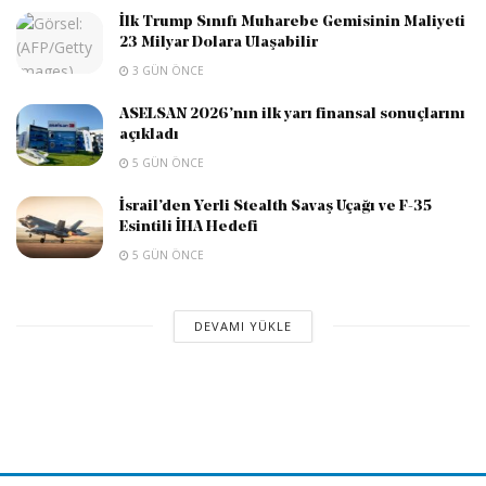
İlk Trump Sınıfı Muharebe Gemisinin Maliyeti
23 Milyar Dolara Ulaşabilir
3 GÜN ÖNCE
ASELSAN 2026’nın ilk yarı finansal sonuçlarını
açıkladı
5 GÜN ÖNCE
İsrail’den Yerli Stealth Savaş Uçağı ve F-35
Esintili İHA Hedefi
5 GÜN ÖNCE
DEVAMI YÜKLE