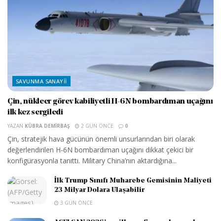
SAVUNMA SANAYII
Çin, nükleer görev kabiliyetli H-6N bombardıman uçağını
ilk kez sergiledi
YAZAN
KÜBRA DEMIRBAŞ
2 GÜN ÖNCE
0
Çin, stratejik hava gücünün önemli unsurlarından biri olarak
değerlendirilen H-6N bombardıman uçağını dikkat çekici bir
konfigürasyonla tanıttı. Military China’nın aktardığına...
İlk Trump Sınıfı Muharebe Gemisinin Maliyeti
23 Milyar Dolara Ulaşabilir
3 GÜN ÖNCE