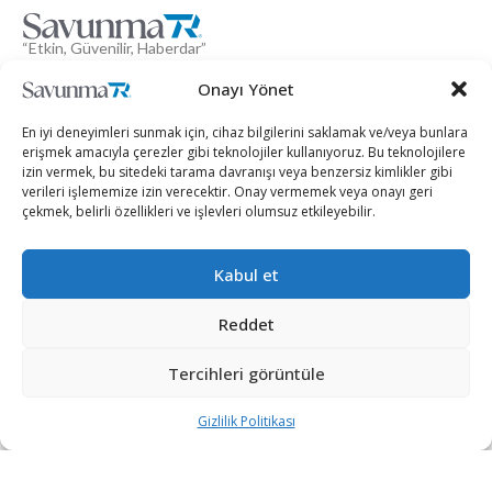
“Etkin, Güvenilir, Haberdar”
+90 530 308 17 96
Onayı Yönet
iletisim@savunmatr.com
En iyi deneyimleri sunmak için, cihaz bilgilerini saklamak ve/veya bunlara
erişmek amacıyla çerezler gibi teknolojiler kullanıyoruz. Bu teknolojilere
izin vermek, bu sitedeki tarama davranışı veya benzersiz kimlikler gibi
verileri işlememize izin verecektir. Onay vermemek veya onayı geri
2026 © Savunma TR. Tüm Hakları Saklıdır.
çekmek, belirli özellikleri ve işlevleri olumsuz etkileyebilir.
Savunma Sanayii
Kategoriler
SavunmaTR
Kabul et
Hava Platformları
Siber Güvenlik
Hakkımızda
Kara Platformları
Teknoloji
Kariyer
Reddet
Deniz Platformları
Röportajlar
Gizlilik Politikası
Tercihleri görüntüle
İnsansız Sistemler
Politika
Künye
Silah Sistemleri
Dosya Haber
İletişim
Gizlilik Politikası
Radar ve
Rapor & İnfografik
Elektronik Harp
SavunmaTR Plus