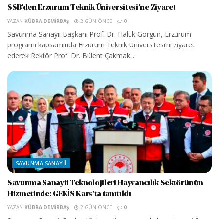
SSB’den Erzurum Teknik Üniversitesi’ne Ziyaret
YAZAN
KÜBRA DEMIRBAŞ
2 GÜN ÖNCE
0
Savunma Sanayii Başkanı Prof. Dr. Haluk Görgün, Erzurum
programı kapsamında Erzurum Teknik Üniversitesi’ni ziyaret
ederek Rektör Prof. Dr. Bülent Çakmak...
SAVUNMA SANAYII
Savunma Sanayii Teknolojileri Hayvancılık Sektörünün
Hizmetinde: GEKİS Kars’ta tanıtıldı
YAZAN
KÜBRA DEMIRBAŞ
2 GÜN ÖNCE
0