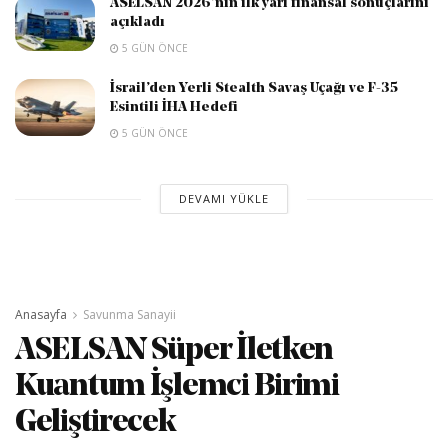
ASELSAN 2026’nın ilk yarı finansal sonuçlarını
açıkladı
5 GÜN ÖNCE
İsrail’den Yerli Stealth Savaş Uçağı ve F-35
Esintili İHA Hedefi
5 GÜN ÖNCE
DEVAMI YÜKLE
Anasayfa
Savunma Sanayii
ASELSAN Süper İletken
Kuantum İşlemci Birimi
Geliştirecek