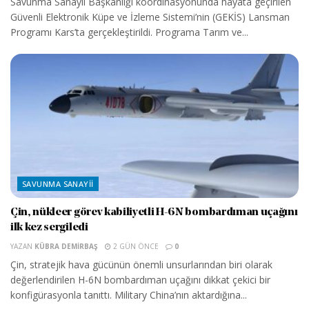
Savunma Sanayii Başkanlığı koordinasyonunda hayata geçirilen
Güvenli Elektronik Küpe ve İzleme Sistemi’nin (GEKİS) Lansman
Programı Kars’ta gerçekleştirildi. Programa Tarım ve...
SAVUNMA SANAYII
Çin, nükleer görev kabiliyetli H-6N bombardıman uçağını
ilk kez sergiledi
YAZAN
KÜBRA DEMIRBAŞ
2 GÜN ÖNCE
0
Çin, stratejik hava gücünün önemli unsurlarından biri olarak
değerlendirilen H-6N bombardıman uçağını dikkat çekici bir
konfigürasyonla tanıttı. Military China’nın aktardığına...