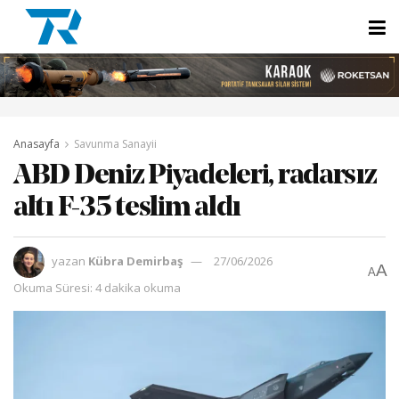
Anasayfa
Savunma Sanayii
ABD Deniz Piyadeleri, radarsız
altı F-35 teslim aldı
yazan
Kübra Demirbaş
27/06/2026
A
A
Okuma Süresi: 4 dakika okuma