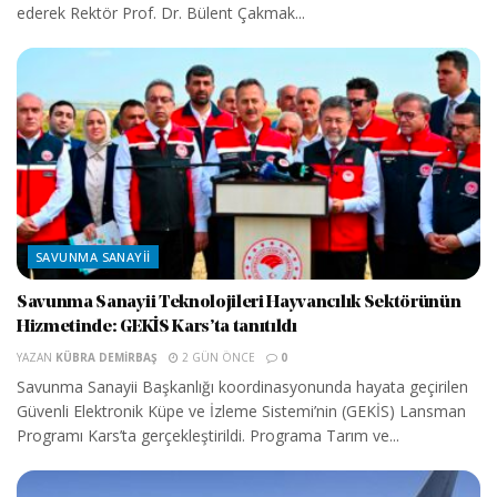
ederek Rektör Prof. Dr. Bülent Çakmak...
SAVUNMA SANAYII
Savunma Sanayii Teknolojileri Hayvancılık Sektörünün
Hizmetinde: GEKİS Kars’ta tanıtıldı
YAZAN
KÜBRA DEMIRBAŞ
2 GÜN ÖNCE
0
Savunma Sanayii Başkanlığı koordinasyonunda hayata geçirilen
Güvenli Elektronik Küpe ve İzleme Sistemi’nin (GEKİS) Lansman
Programı Kars’ta gerçekleştirildi. Programa Tarım ve...