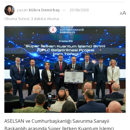
yazan
Kübra Demirbaş
25/06/2026
A
A
Okuma Süresi: 3 dakika okuma
ASELSAN ve Cumhurbaşkanlığı Savunma Sanayii
Başkanlığı arasında Süper İletken Kuantum İşlemci