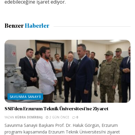
edebileceğine işaret ediyor.
Benzer
Haberler
SAVUNMA SANAYII
SSB’den Erzurum Teknik Üniversitesi’ne Ziyaret
YAZAN
KÜBRA DEMIRBAŞ
2 GÜN ÖNCE
0
Savunma Sanayii Başkanı Prof. Dr. Haluk Görgün, Erzurum
programı kapsamında Erzurum Teknik Üniversitesi’ni ziyaret