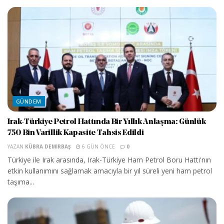
GÜNDEM
Irak-Türkiye Petrol Hattında Bir Yıllık Anlaşma: Günlük
750 Bin Varillik Kapasite Tahsis Edildi
YAZAN
KÜBRA DEMIRBAŞ
6 GÜN ÖNCE
0
Türkiye ile Irak arasında, Irak-Türkiye Ham Petrol Boru Hattı'nın
etkin kullanımını sağlamak amacıyla bir yıl süreli yeni ham petrol
taşıma...