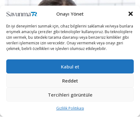
Onayı Yönet
En iyi deneyimleri sunmak için, cihaz bilgilerini saklamak ve/veya bunlara
erişmek amacıyla çerezler gibi teknolojiler kullanıyoruz. Bu teknolojilere
izin vermek, bu sitedeki tarama davranışı veya benzersiz kimlikler gibi
verileri işlememize izin verecektir. Onay vermemek veya onayı geri
çekmek, belirli özellikleri ve işlevleri olumsuz etkileyebilir.
Kabul et
Reddet
Bloomberg’in konuya yakın kaynaklara dayandırdığı
haberine göre, Yellen, Hazine Bakanlığında özel kalem
Tercihleri görüntüle
müdürlüğü görevine Didem Nişancı’yı getirecek.
Gizlilik Politikası
Söz konusu göreve ilişkin teklifin Bloomberg LP’de kamu
politikası bölümünde yönetici olan Nişancı’ya sunulduğu
ve Nişancı’nın görevi kabul ettiği belirtildi.