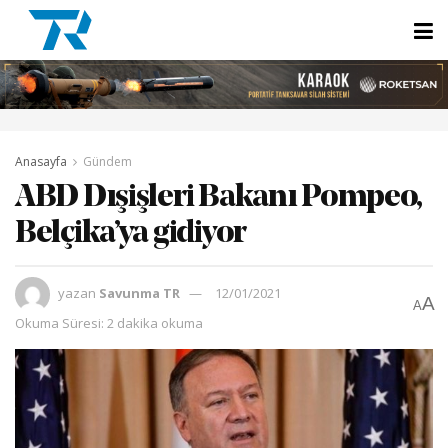
Anasayfa
Gündem
ABD Dışişleri Bakanı Pompeo,
Belçika’ya gidiyor
yazan
Savunma TR
12/01/2021
A
A
Okuma Süresi: 2 dakika okuma