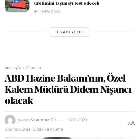
üretimini taşımayı test edecek
1 HAFTA ÖNCE
DEVAMI YÜKLE
Anasayfa
Gündem
ABD Hazine Bakanı’nın, Özel
Kalem Müdürü Didem Nişancı
olacak
yazan
Savunma TR
12/01/2021
A
A
Okuma Süresi: 2 dakika okuma