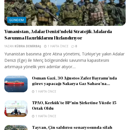
GÜNDEM
Yunanistan, Adalar Denizi’ndeki Stratejik Adalarda
Savunma Hazırlıklarını Hızlandırıyor
YAZAN
KÜBRA DEMIRBAŞ
1 HAFTA ÖNCE
0
Yunanistan basınına göre Atina yönetimi, Türkiye'ye yakın Adalar
Denizi (Ege) ile Meriç bölgesindeki savunma kapasitesini
artırmaya yönelik yeni adımlar atıyor....
Osman Gazi, 30 Ağustos Zafer Bayramı’nda
görev yapacağı Sakarya Gaz Sahası’na...
1 HAFTA ÖNCE
TPAO, Kerkük’te BP’nin Şirketine Yüzde 15
Ortak Oldu
1 HAFTA ÖNCE
Tayvan, Çin saldırısı senaryosunda silah