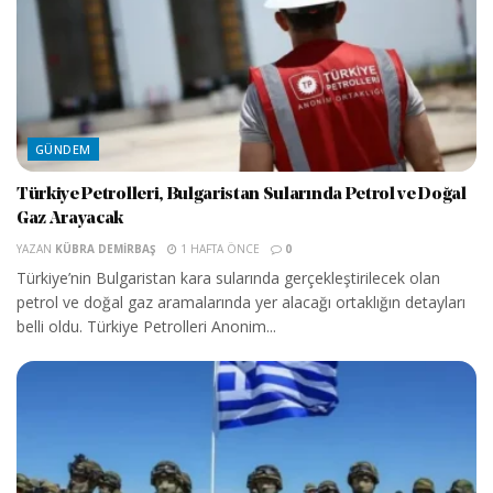
GÜNDEM
Türkiye Petrolleri, Bulgaristan Sularında Petrol ve Doğal
Gaz Arayacak
YAZAN
KÜBRA DEMIRBAŞ
1 HAFTA ÖNCE
0
Türkiye’nin Bulgaristan kara sularında gerçekleştirilecek olan
petrol ve doğal gaz aramalarında yer alacağı ortaklığın detayları
belli oldu. Türkiye Petrolleri Anonim...