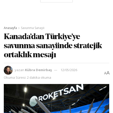
Anasayfa
Savunma Sanayii
Kanada’dan Türkiye’ye
savunma sanayiinde stratejik
ortaklık mesajı
yazan
Kübra Demirbaş
12/05/2026
A
A
Okuma Süresi: 2 dakika okuma