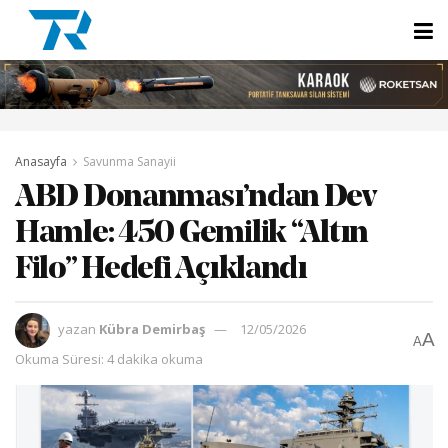
Anasayfa
Savunma Sanayii
ABD Donanması’ndan Dev
Hamle: 450 Gemilik “Altın
Filo” Hedefi Açıklandı
yazan
Kübra Demirbaş
12/05/2026
A
A
Okuma Süresi: 4 dakika okuma