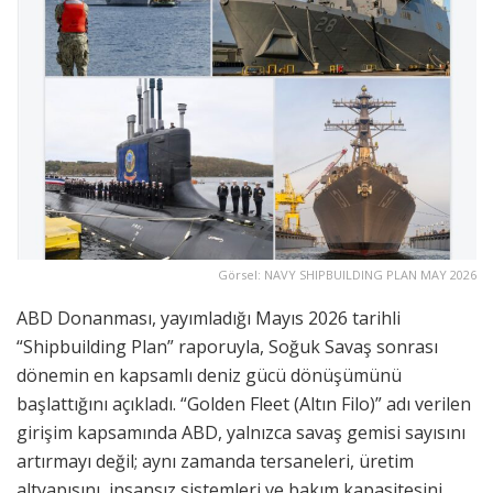
Görsel: NAVY SHIPBUILDING PLAN MAY 2026
ABD Donanması, yayımladığı Mayıs 2026 tarihli
“Shipbuilding Plan” raporuyla, Soğuk Savaş sonrası
dönemin en kapsamlı deniz gücü dönüşümünü
başlattığını açıkladı. “Golden Fleet (Altın Filo)” adı verilen
girişim kapsamında ABD, yalnızca savaş gemisi sayısını
artırmayı değil; aynı zamanda tersaneleri, üretim
altyapısını, insansız sistemleri ve bakım kapasitesini