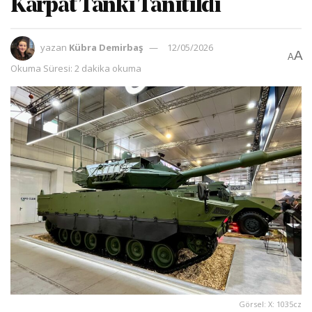
Karpat Tankı Tanıtıldı
yazan
Kübra Demirbaş
12/05/2026
A
A
Okuma Süresi: 2 dakika okuma
Görsel: X: 1035cz