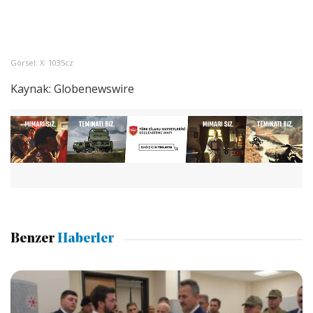
Görsel: X: 1035cz
Kaynak: Globenewswire
Benzer
Haberler