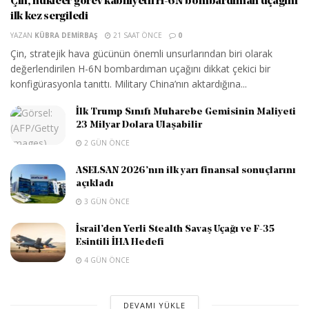
Çin, nükleer görev kabiliyetli H-6N bombardıman uçağını
ilk kez sergiledi
YAZAN
KÜBRA DEMIRBAŞ
21 SAAT ÖNCE
0
Çin, stratejik hava gücünün önemli unsurlarından biri olarak
değerlendirilen H-6N bombardıman uçağını dikkat çekici bir
konfigürasyonla tanıttı. Military China’nın aktardığına...
İlk Trump Sınıfı Muharebe Gemisinin Maliyeti
23 Milyar Dolara Ulaşabilir
2 GÜN ÖNCE
ASELSAN 2026’nın ilk yarı finansal sonuçlarını
açıkladı
3 GÜN ÖNCE
İsrail’den Yerli Stealth Savaş Uçağı ve F-35
Esintili İHA Hedefi
4 GÜN ÖNCE
DEVAMI YÜKLE