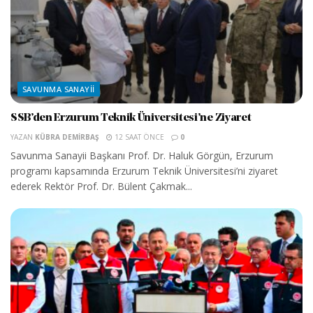
SAVUNMA SANAYII
SSB’den Erzurum Teknik Üniversitesi’ne Ziyaret
YAZAN
KÜBRA DEMIRBAŞ
12 SAAT ÖNCE
0
Savunma Sanayii Başkanı Prof. Dr. Haluk Görgün, Erzurum
programı kapsamında Erzurum Teknik Üniversitesi’ni ziyaret
ederek Rektör Prof. Dr. Bülent Çakmak...