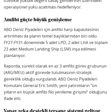
özellikle yüksek değerli savaş gemilerinin üzerindeki
operasyonel yükü azaltması hedefleniyor.
Amfibi güçte büyük genişleme
ABD Deniz Piyadeleri için amfibi harp kapasitesinin
artırılması da planın temel başlıklarından biri oldu.
FY27-FY31 döneminde 5 adet LPD, 2 adet LHA ve toplam
23 adet Medium Landing Ship (LSM) inşa edilmesi
planlanıyor.
Raporda, sürekli olarak en az 3 amfibi görev grubunun
(ARG/MEU) aktif görevde tutulmasının stratejik
gereklilik olduğu vurgulandı. ABD Deniz Piyadeleri
Komutanı General Eric Smith, yeni yatırımların “on
yılların en büyük amfibi filo yenileme girişimi” olduğunu
ifade etti.
Yapay zeka destekli tersane sistemi geliyor