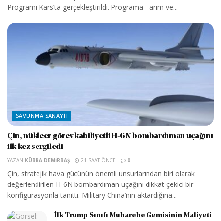
Programı Kars’ta gerçekleştirildi. Programa Tarım ve...
SAVUNMA SANAYII
Çin, nükleer görev kabiliyetli H-6N bombardıman uçağını
ilk kez sergiledi
YAZAN
KÜBRA DEMIRBAŞ
21 SAAT ÖNCE
0
Çin, stratejik hava gücünün önemli unsurlarından biri olarak
değerlendirilen H-6N bombardıman uçağını dikkat çekici bir
konfigürasyonla tanıttı. Military China’nın aktardığına...
İlk Trump Sınıfı Muharebe Gemisinin Maliyeti