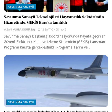
SAVUNMA SANAYII
Savunma Sanayii Teknolojileri Hayvancılık Sektörünün
Hizmetinde: GEKİS Kars’ta tanıtıldı
YAZAN
KÜBRA DEMIRBAŞ
12 SAAT ÖNCE
0
Savunma Sanayii Başkanlığı koordinasyonunda hayata geçirilen
Güvenli Elektronik Küpe ve İzleme Sistemi’nin (GEKİS) Lansman
Programı Kars’ta gerçekleştirildi. Programa Tarım ve...
SAVUNMA SANAYII