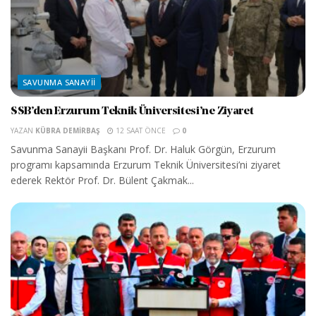
SAVUNMA SANAYII
SSB’den Erzurum Teknik Üniversitesi’ne Ziyaret
YAZAN
KÜBRA DEMIRBAŞ
12 SAAT ÖNCE
0
Savunma Sanayii Başkanı Prof. Dr. Haluk Görgün, Erzurum
programı kapsamında Erzurum Teknik Üniversitesi’ni ziyaret
ederek Rektör Prof. Dr. Bülent Çakmak...