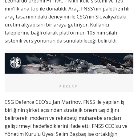
Leonardo üretimi HITFACT MkII kule sistemi ve 120
mm’lik ana top ile donatıldı. Araç, FNSS’nin paletli zırhlı
araç tasarımındaki deneyimi ile CSG’nin Slovakya’daki
üretim altyapısını bir araya getiriyor. Kullanıcı
taleplerine bağlı olarak platformun 105 mm silah
sistemli versiyonunun da sunulabileceği belirtildi.
REKLAM
CSG Defence CEO’su Jan Marinov, FNSS ile yapılan iş
birliğinin şirket açısından stratejik önem taşıdığını
belirterek, modern ve rekabetçi muharebe araçları
geliştirmeyi hedeflediklerini ifade etti. FNSS CEO’su ve
Yönetim Kurulu Üyesi Selim Başbaş ise ortaklığın