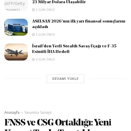
23 Milyar Dolara Ulaşabilir
2 GÜN ÖNCE
ASELSAN 2026’nın ilk yarı finansal sonuçlarını
açıkladı
3 GÜN ÖNCE
İsrail’den Yerli Stealth Savaş Uçağı ve F-35
Esintili İHA Hedefi
4 GÜN ÖNCE
DEVAMI YÜKLE
Anasayfa
Savunma Sanayii
FNSS ve CSG Ortaklığı: Yeni