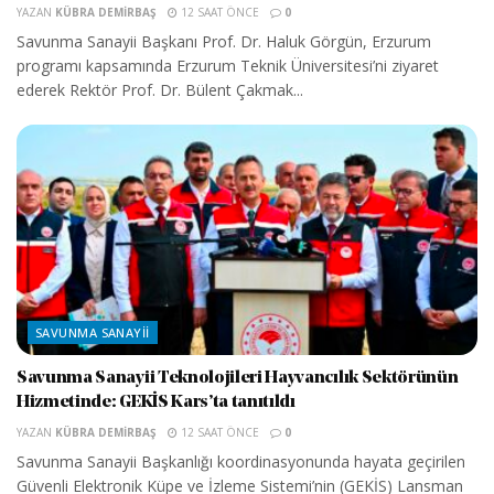
YAZAN
KÜBRA DEMIRBAŞ
12 SAAT ÖNCE
0
Savunma Sanayii Başkanı Prof. Dr. Haluk Görgün, Erzurum
programı kapsamında Erzurum Teknik Üniversitesi’ni ziyaret
ederek Rektör Prof. Dr. Bülent Çakmak...
SAVUNMA SANAYII
Savunma Sanayii Teknolojileri Hayvancılık Sektörünün
Hizmetinde: GEKİS Kars’ta tanıtıldı
YAZAN
KÜBRA DEMIRBAŞ
12 SAAT ÖNCE
0
Savunma Sanayii Başkanlığı koordinasyonunda hayata geçirilen
Güvenli Elektronik Küpe ve İzleme Sistemi’nin (GEKİS) Lansman