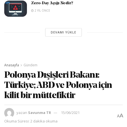
Zero-Day Açığı Nedir?
2 YIL ÖNCE
DEVAMI YÜKLE
Anasayfa
Gündem
Polonya Dışişleri Bakanı:
Türkiye; ABD ve Polonya için
kilit bir müttefiktir
yazan
Savunma TR
15/06/2021
A
A
Okuma Süresi: 2 dakika okuma