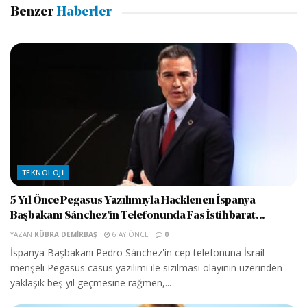
Benzer
Haberler
TEKNOLOJI
5 Yıl Önce Pegasus Yazılımıyla Hacklenen İspanya
Başbakanı Sánchez’in Telefonunda Fas İstihbarat...
YAZAN
KÜBRA DEMIRBAŞ
6 AY ÖNCE
0
İspanya Başbakanı Pedro Sánchez'in cep telefonuna İsrail
menşeli Pegasus casus yazılımı ile sızılması olayının üzerinden
yaklaşık beş yıl geçmesine rağmen,...