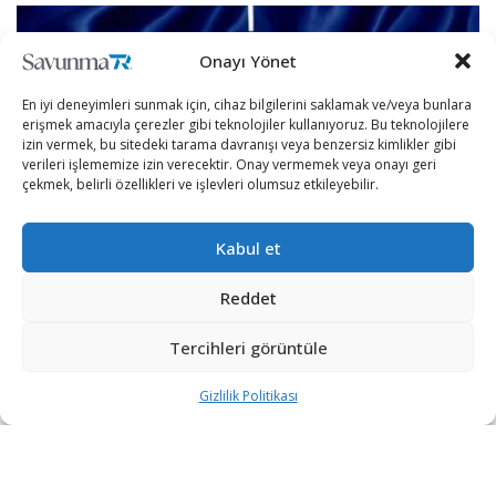
Onayı Yönet
En iyi deneyimleri sunmak için, cihaz bilgilerini saklamak ve/veya bunlara
erişmek amacıyla çerezler gibi teknolojiler kullanıyoruz. Bu teknolojilere
izin vermek, bu sitedeki tarama davranışı veya benzersiz kimlikler gibi
verileri işlememize izin verecektir. Onay vermemek veya onayı geri
çekmek, belirli özellikleri ve işlevleri olumsuz etkileyebilir.
Kabul et
Reddet
Türkiye’den Bayraktar SİHA alan ilk NATO ülkesi
Tercihleri görüntüle
Polonya’dan Türkiye’ye övgüler gelmeye devam ediyor.
Gizlilik Politikası
Polonya Dışişleri Bakanı Zbigniew Rau, ülkenin
Rzeczpospolita isimli gazetesine yaptığı konuşmada
Türkiye’nin NATO ülkeleri için önemine dikkat çekti.