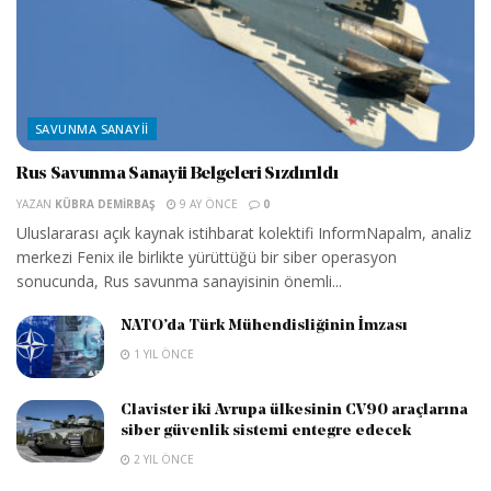
SAVUNMA SANAYII
Rus Savunma Sanayii Belgeleri Sızdırıldı
YAZAN
KÜBRA DEMIRBAŞ
9 AY ÖNCE
0
Uluslararası açık kaynak istihbarat kolektifi InformNapalm, analiz
merkezi Fenix ile birlikte yürüttüğü bir siber operasyon
sonucunda, Rus savunma sanayisinin önemli...
NATO’da Türk Mühendisliğinin İmzası
1 YIL ÖNCE
Clavister iki Avrupa ülkesinin CV90 araçlarına
siber güvenlik sistemi entegre edecek
2 YIL ÖNCE