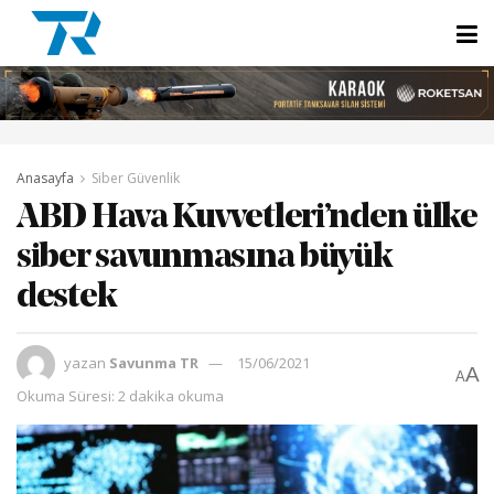
Anasayfa
Siber Güvenlik
ABD Hava Kuvvetleri’nden ülke
siber savunmasına büyük
destek
yazan
Savunma TR
15/06/2021
A
A
Okuma Süresi: 2 dakika okuma