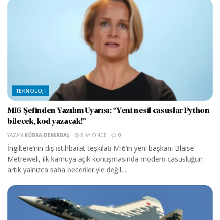
TEKNOLOJI
MI6 Şefinden Yazılım Uyarısı: “Yeni nesil casuslar Python
bilecek, kod yazacak!”
YAZAN
KÜBRA DEMIRBAŞ
8 AY ÖNCE
0
İngiltere’nin dış istihbarat teşkilatı MI6’in yeni başkanı Blaise
Metreweli, ilk kamuya açık konuşmasında modern casusluğun
artık yalnızca saha becerileriyle değil,...