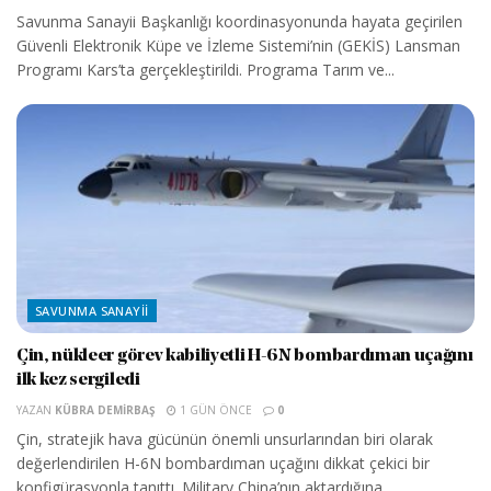
Savunma Sanayii Başkanlığı koordinasyonunda hayata geçirilen
Güvenli Elektronik Küpe ve İzleme Sistemi’nin (GEKİS) Lansman
Programı Kars’ta gerçekleştirildi. Programa Tarım ve...
SAVUNMA SANAYII
Çin, nükleer görev kabiliyetli H-6N bombardıman uçağını
ilk kez sergiledi
YAZAN
KÜBRA DEMIRBAŞ
1 GÜN ÖNCE
0
Çin, stratejik hava gücünün önemli unsurlarından biri olarak
değerlendirilen H-6N bombardıman uçağını dikkat çekici bir
konfigürasyonla tanıttı. Military China’nın aktardığına...