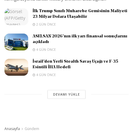
İlk Trump Sınıfı Muharebe Gemisinin Maliyeti
23 Milyar Dolara Ulaşabilir
2 GÜN ÖNCE
ASELSAN 2026’nın ilk yarı finansal sonuçlarını
açıkladı
4 GÜN ÖNCE
İsrail’den Yerli Stealth Savaş Uçağı ve F-35
Esintili İHA Hedefi
4 GÜN ÖNCE
DEVAMI YÜKLE
Anasayfa
Gündem