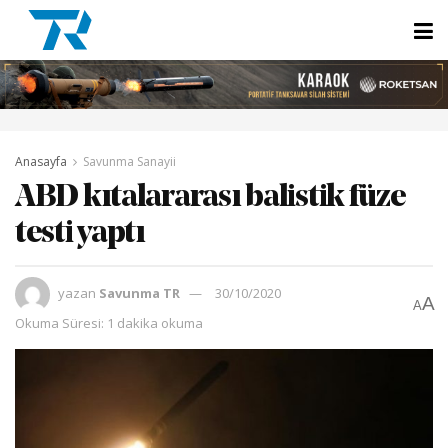
Anasayfa
Savunma Sanayii
ABD kıtalararası balistik füze
testi yaptı
yazan
Savunma TR
30/10/2020
A
A
Okuma Süresi: 1 dakika okuma