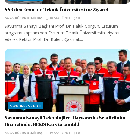
SSB’den Erzurum Teknik Üniversitesi’ne Ziyaret
YAZAN
KÜBRA DEMIRBAŞ
18 SAAT ÖNCE
0
Savunma Sanayii Başkanı Prof. Dr. Haluk Görgün, Erzurum
programı kapsamında Erzurum Teknik Üniversitesi’ni ziyaret
ederek Rektör Prof. Dr. Bülent Çakmak...
SAVUNMA SANAYII
Savunma Sanayii Teknolojileri Hayvancılık Sektörünün
Hizmetinde: GEKİS Kars’ta tanıtıldı
YAZAN
KÜBRA DEMIRBAŞ
19 SAAT ÖNCE
0