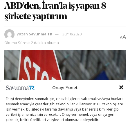
ABD’den, İran’la iş yapan 8
şirkete yaptırım
yazan
Savunma TR
30/10/2020
A
A
Okuma Süresi: 2 dakika okuma
Onayı Yönet
En iyi deneyimleri sunmak için, cihaz bilgilerini saklamak ve/veya bunlara
erişmek amacıyla çerezler gibi teknolojiler kullanıyoruz. Bu teknolojilere
izin vermek, bu sitedeki tarama davranışı veya benzersiz kimlikler gibi
verileri işlememize izin verecektir. Onay vermemek veya onayı geri
çekmek, belirli özellikleri ve işlevleri olumsuz etkileyebilir.
ABD Hazine Bakanlığından yapılan yazılı