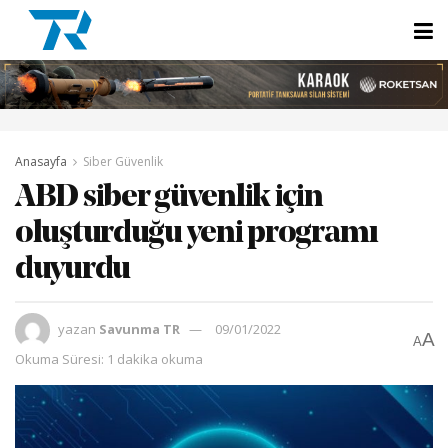
Anasayfa
Siber Güvenlik
ABD siber güvenlik için
oluşturduğu yeni programı
duyurdu
yazan
Savunma TR
09/01/2022
A
A
Okuma Süresi: 1 dakika okuma