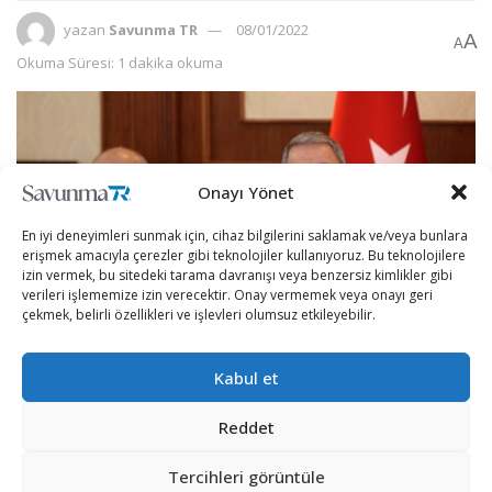
yazan
Savunma TR
08/01/2022
A
A
Okuma Süresi: 1 dakika okuma
Onayı Yönet
En iyi deneyimleri sunmak için, cihaz bilgilerini saklamak ve/veya bunlara
erişmek amacıyla çerezler gibi teknolojiler kullanıyoruz. Bu teknolojilere
izin vermek, bu sitedeki tarama davranışı veya benzersiz kimlikler gibi
verileri işlememize izin verecektir. Onay vermemek veya onayı geri
çekmek, belirli özellikleri ve işlevleri olumsuz etkileyebilir.
Kabul et
Milli Savunma Bakanı Hulusi Akar, gündeme ilişkin
önemli değerlendirmelerde bulundu.
Reddet
Medya kuruluşlarının temsilcileri ile bir araya gelen
Tercihleri görüntüle