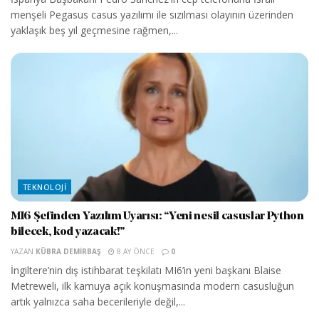
menşeli Pegasus casus yazılımı ile sızılması olayının üzerinden
yaklaşık beş yıl geçmesine rağmen,...
TEKNOLOJI
MI6 Şefinden Yazılım Uyarısı: “Yeni nesil casuslar Python
bilecek, kod yazacak!”
YAZAN
KÜBRA DEMIRBAŞ
8 AY ÖNCE
0
İngiltere’nin dış istihbarat teşkilatı MI6’in yeni başkanı Blaise
Metreweli, ilk kamuya açık konuşmasında modern casusluğun
artık yalnızca saha becerileriyle değil,...