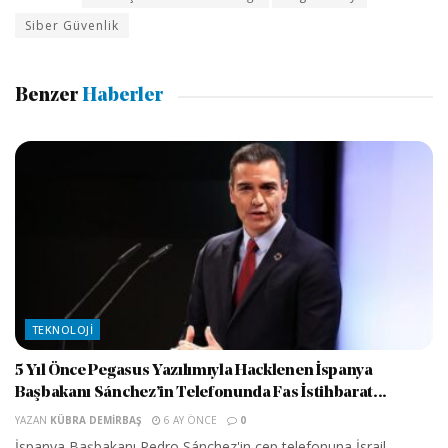
Siber Güvenlik
Benzer
Haberler
TEKNOLOJI
5 Yıl Önce Pegasus Yazılımıyla Hacklenen İspanya
Başbakanı Sánchez’in Telefonunda Fas İstihbarat...
YAZAN
KÜBRA DEMIRBAŞ
6 AY ÖNCE
0
İspanya Başbakanı Pedro Sánchez'in cep telefonuna İsrail