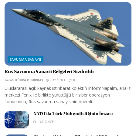
SAVUNMA SANAYII
Rus Savunma Sanayii Belgeleri Sızdırıldı
YAZAN
KÜBRA DEMIRBAŞ
9 AY ÖNCE
0
Uluslararası açık kaynak istihbarat kolektifi InformNapalm, analiz
merkezi Fenix ile birlikte yürüttüğü bir siber operasyon
sonucunda, Rus savunma sanayisinin önemli...
NATO’da Türk Mühendisliğinin İmzası
1 YIL ÖNCE