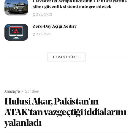
Clavister iki Avrupa ülkesinin CV90 araçlarına
siber güvenlik sistemi entegre edecek
2 YIL ÖNCE
Zero-Day Açığı Nedir?
2 YIL ÖNCE
DEVAMI YÜKLE
Anasayfa
Gündem
Hulusi Akar, Pakistan’ın
ATAK’tan vazgeçtiği iddialarını
yalanladı