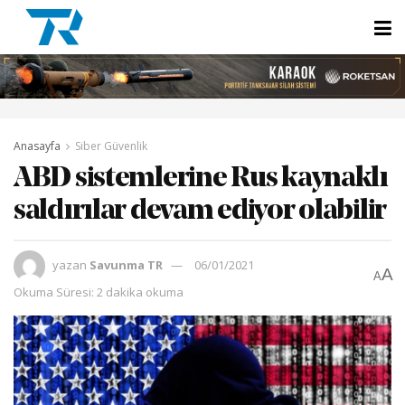
Anasayfa
Siber Güvenlik
ABD sistemlerine Rus kaynaklı
saldırılar devam ediyor olabilir
yazan
Savunma TR
06/01/2021
A
A
Okuma Süresi: 2 dakika okuma