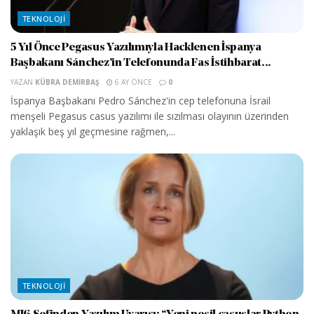
TEKNOLOJI
5 Yıl Önce Pegasus Yazılımıyla Hacklenen İspanya
Başbakanı Sánchez’in Telefonunda Fas İstihbarat...
YAZAN
KÜBRA DEMIRBAŞ
6 AY ÖNCE
0
İspanya Başbakanı Pedro Sánchez'in cep telefonuna İsrail
menşeli Pegasus casus yazılımı ile sızılması olayının üzerinden
yaklaşık beş yıl geçmesine rağmen,...
TEKNOLOJI