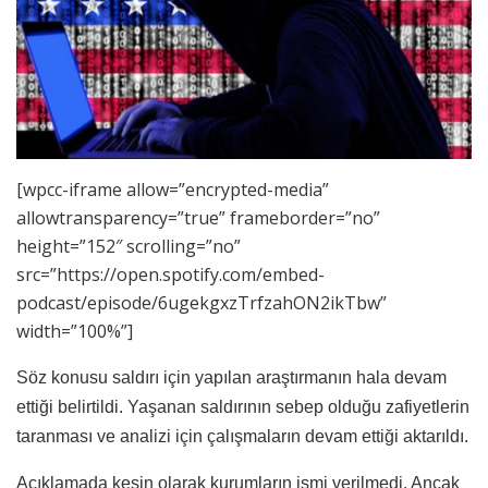
[wpcc-iframe allow=”encrypted-media”
allowtransparency=”true” frameborder=”no”
height=”152″ scrolling=”no”
src=”https://open.spotify.com/embed-
podcast/episode/6ugekgxzTrfzahON2ikTbw”
width=”100%”]
Söz konusu saldırı için yapılan araştırmanın hala devam
ettiği belirtildi. Yaşanan saldırının sebep olduğu zafiyetlerin
taranması ve analizi için çalışmaların devam ettiği aktarıldı.
Açıklamada kesin olarak kurumların ismi verilmedi. Ancak