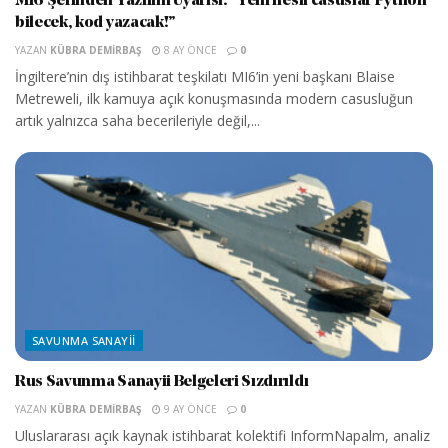
MI6 Şefinden Yazılım Uyarısı: “Yeni nesil casuslar Python
bilecek, kod yazacak!”
YAZAN
KÜBRA DEMIRBAŞ
8 AY ÖNCE
0
İngiltere’nin dış istihbarat teşkilatı MI6’in yeni başkanı Blaise
Metreweli, ilk kamuya açık konuşmasında modern casusluğun
artık yalnızca saha becerileriyle değil,...
SAVUNMA SANAYII
Rus Savunma Sanayii Belgeleri Sızdırıldı
YAZAN
KÜBRA DEMIRBAŞ
9 AY ÖNCE
0
Uluslararası açık kaynak istihbarat kolektifi InformNapalm, analiz