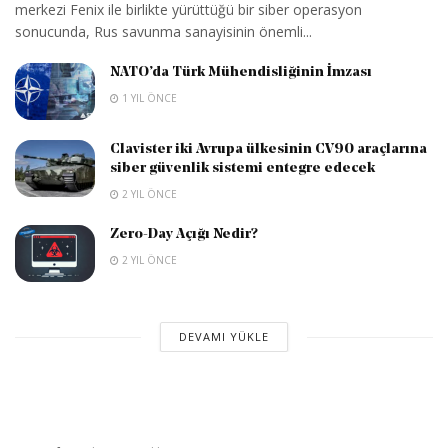
merkezi Fenix ile birlikte yürüttüğü bir siber operasyon
sonucunda, Rus savunma sanayisinin önemli...
NATO’da Türk Mühendisliğinin İmzası
1 YIL ÖNCE
Clavister iki Avrupa ülkesinin CV90 araçlarına
siber güvenlik sistemi entegre edecek
2 YIL ÖNCE
Zero-Day Açığı Nedir?
2 YIL ÖNCE
DEVAMI YÜKLE