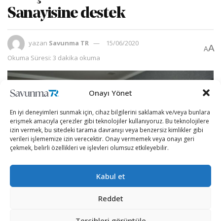
Sanayisine destek
yazan
Savunma TR
15/06/2020
A
A
Okuma Süresi: 3 dakika okuma
Onayı Yönet
En iyi deneyimleri sunmak için, cihaz bilgilerini saklamak ve/veya bunlara
erişmek amacıyla çerezler gibi teknolojiler kullanıyoruz. Bu teknolojilere
izin vermek, bu sitedeki tarama davranışı veya benzersiz kimlikler gibi
verileri işlememize izin verecektir. Onay vermemek veya onayı geri
çekmek, belirli özellikleri ve işlevleri olumsuz etkileyebilir.
Kabul et
Reddet
Şirketin Yönetim Kurulu Başkanı Harun Adıgüzel
,
AA
muhabirine, rulman üretme fikrinin Almanya’daki
Tercihleri görüntüle