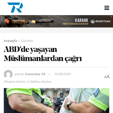
Anasayfa
Gündem
ABD’de yaşayan
Müslümanlardan çağrı
yazan
Savunma TR
15/06/2020
A
A
Okuma Süresi: 2 dakika okuma