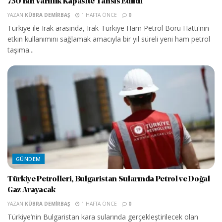
750 Bin Varillik Kapasite Tahsis Edildi
YAZAN
KÜBRA DEMIRBAŞ
1 HAFTA ÖNCE
0
Türkiye ile Irak arasında, Irak-Türkiye Ham Petrol Boru Hattı'nın
etkin kullanımını sağlamak amacıyla bir yıl süreli yeni ham petrol
taşıma...
GÜNDEM
Türkiye Petrolleri, Bulgaristan Sularında Petrol ve Doğal
Gaz Arayacak
YAZAN
KÜBRA DEMIRBAŞ
1 HAFTA ÖNCE
0
Türkiye’nin Bulgaristan kara sularında gerçekleştirilecek olan