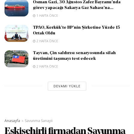
Osman Gazi, 30 Ağustos Zafer Bayramı’nda
görev yapacağı Sakarya Gaz Sahası’na...
1 HAFTA ÖNCE
TPAO, Kerkük’te BP’nin Şirketine Yüzde 15
Ortak Oldu
2 HAFTA ÖNCE
Tayvan, Çin saldırısı senaryosunda silah
üretimini taşımayı test edecek
2 HAFTA ÖNCE
DEVAMI YÜKLE
Anasayfa
Savunma Sanayii
Eskişehirli firmadan Savunma