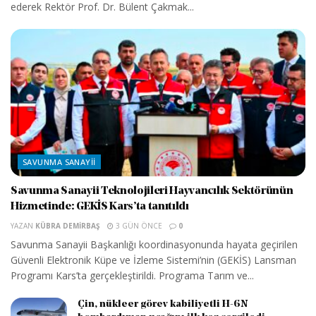
ederek Rektör Prof. Dr. Bülent Çakmak...
SAVUNMA SANAYII
Savunma Sanayii Teknolojileri Hayvancılık Sektörünün
Hizmetinde: GEKİS Kars’ta tanıtıldı
YAZAN
KÜBRA DEMIRBAŞ
3 GÜN ÖNCE
0
Savunma Sanayii Başkanlığı koordinasyonunda hayata geçirilen
Güvenli Elektronik Küpe ve İzleme Sistemi’nin (GEKİS) Lansman
Programı Kars’ta gerçekleştirildi. Programa Tarım ve...
Çin, nükleer görev kabiliyetli H-6N