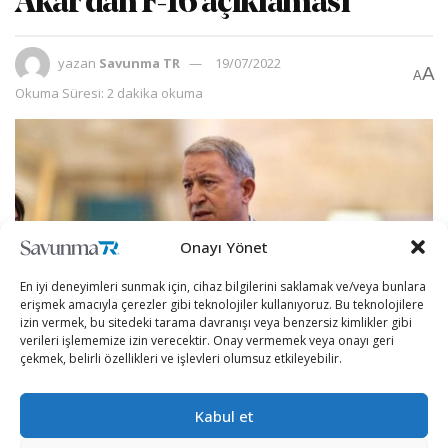
Akar’dan F-16 açıklaması
yazan
Savunma TR
19/07/2022
A
A
Okuma Süresi: 2 dakika okuma
Onayı Yönet
En iyi deneyimleri sunmak için, cihaz bilgilerini saklamak ve/veya bunlara
erişmek amacıyla çerezler gibi teknolojiler kullanıyoruz. Bu teknolojilere
izin vermek, bu sitedeki tarama davranışı veya benzersiz kimlikler gibi
verileri işlememize izin verecektir. Onay vermemek veya onayı geri
çekmek, belirli özellikleri ve işlevleri olumsuz etkileyebilir.
Millî Savunma Bakanı Hulusi Akar, Cumhurbaşkanlığı
Kabul et
Külliyesinde, Cumhurbaşkanı Recep Tayyip Erdoğan
başkanlığında gerçekleştirilen Kabine Toplantısı