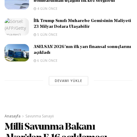
bombardıman uçağını ilk kez sergiledi
4 GÜN ÖNCE
İlk Trump Sınıfı Muharebe Gemisinin Maliyeti
23 Milyar Dolara Ulaşabilir
5 GÜN ÖNCE
ASELSAN 2026’nın ilk yarı finansal sonuçlarını
açıkladı
6 GÜN ÖNCE
DEVAMI YÜKLE
Anasayfa
Savunma Sanayii
Milli Savunma Bakanı