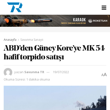
Anasayfa
Savunma Sanayii
ABD’den Güney Kore’ye MK 54
hafif torpido satışı
yazan
Savunma TR
19/07/2022
A
A
Okuma Süresi: 1 dakika okuma