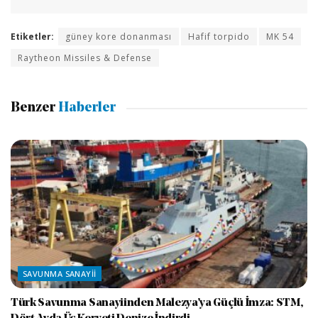
Etiketler:
güney kore donanması
Hafif torpido
MK 54
Raytheon Missiles & Defense
Benzer
Haberler
SAVUNMA SANAYII
Türk Savunma Sanayiinden Malezya’ya Güçlü İmza: STM,