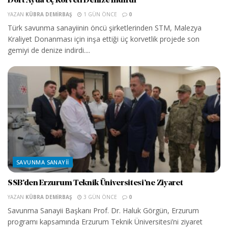
Dört Ayda Üç Korveti Denize İndirdi
YAZAN
KÜBRA DEMIRBAŞ
1 GÜN ÖNCE
0
Türk savunma sanayiinin öncü şirketlerinden STM, Malezya
Kraliyet Donanması için inşa ettiği üç korvetlik projede son
gemiyi de denize indirdi....
SAVUNMA SANAYII
SSB’den Erzurum Teknik Üniversitesi’ne Ziyaret
YAZAN
KÜBRA DEMIRBAŞ
3 GÜN ÖNCE
0
Savunma Sanayii Başkanı Prof. Dr. Haluk Görgün, Erzurum
programı kapsamında Erzurum Teknik Üniversitesi’ni ziyaret