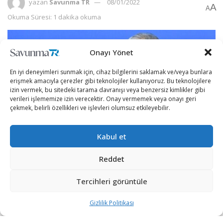
yazan
Savunma TR
08/01/2022
A
A
Okuma Süresi: 1 dakika okuma
Onayı Yönet
En iyi deneyimleri sunmak için, cihaz bilgilerini saklamak ve/veya bunlara
erişmek amacıyla çerezler gibi teknolojiler kullanıyoruz. Bu teknolojilere
izin vermek, bu sitedeki tarama davranışı veya benzersiz kimlikler gibi
verileri işlememize izin verecektir. Onay vermemek veya onayı geri
çekmek, belirli özellikleri ve işlevleri olumsuz etkileyebilir.
Kabul et
Reddet
Rusya Devlet Başkanı Vladimir Putin ile telefonda
görüşen Kazakistan Cumhurbaşkanı Tokayev, ülkedeki
Tercihleri görüntüle
durumun stabilize edildiğini söyledi.
Gizlilik Politikası
Sputnik’in haberine göre Rusya Devlet Başkanı Vladimir