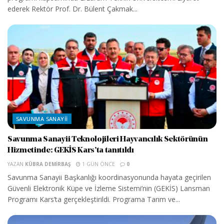
ederek Rektör Prof. Dr. Bülent Çakmak...
SAVUNMA SANAYII
Savunma Sanayii Teknolojileri Hayvancılık Sektörünün
Hizmetinde: GEKİS Kars’ta tanıtıldı
YAZAN
KÜBRA DEMIRBAŞ
1 GÜN ÖNCE
0
Savunma Sanayii Başkanlığı koordinasyonunda hayata geçirilen
Güvenli Elektronik Küpe ve İzleme Sistemi’nin (GEKİS) Lansman
Programı Kars’ta gerçekleştirildi. Programa Tarım ve...