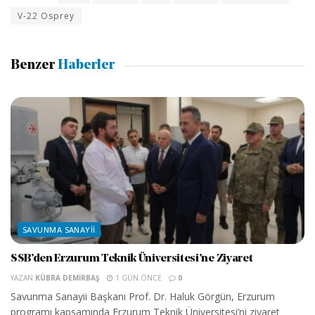
V-22 Osprey
Benzer
Haberler
SAVUNMA SANAYII
SSB’den Erzurum Teknik Üniversitesi’ne Ziyaret
YAZAN
KÜBRA DEMIRBAŞ
1 GÜN ÖNCE
0
Savunma Sanayii Başkanı Prof. Dr. Haluk Görgün, Erzurum
programı kapsamında Erzurum Teknik Üniversitesi’ni ziyaret