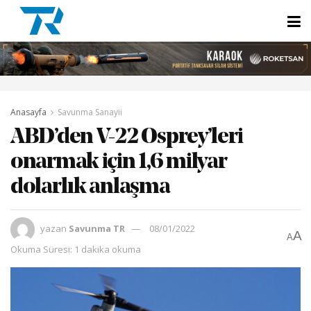
Anasayfa
Savunma Sanayii
ABD’den V-22 Osprey’leri
onarmak için 1,6 milyar
dolarlık anlaşma
yazan
Savunma TR
08/01/2022
A
A
Okuma Süresi: 1 dakika okuma