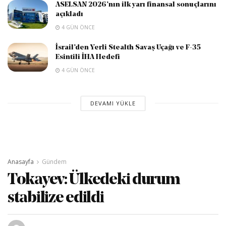
ASELSAN 2026’nın ilk yarı finansal sonuçlarını
açıkladı
4 GÜN ÖNCE
İsrail’den Yerli Stealth Savaş Uçağı ve F-35
Esintili İHA Hedefi
4 GÜN ÖNCE
DEVAMI YÜKLE
Anasayfa
Gündem
Tokayev: Ülkedeki durum
stabilize edildi