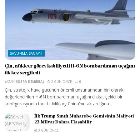
SAVUNMA SANAYII
Çin, nükleer görev kabiliyetli H-6N bombardıman uçağını
ilk kez sergiledi
YAZAN
KÜBRA DEMIRBAŞ
2 GÜN ÖNCE
0
Çin, stratejik hava gücünün önemli unsurlarından biri olarak
değerlendirilen H-6N bombardıman uçağını dikkat çekici bir
konfigürasyonla tanıttı. Military China’nın aktardığına...
İlk Trump Sınıfı Muharebe Gemisinin Maliyeti
23 Milyar Dolara Ulaşabilir
3 GÜN ÖNCE