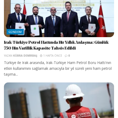
GÜNDEM
Irak-Türkiye Petrol Hattında Bir Yıllık Anlaşma: Günlük
750 Bin Varillik Kapasite Tahsis Edildi
YAZAN
KÜBRA DEMIRBAŞ
1 HAFTA ÖNCE
0
Türkiye ile Irak arasında, Irak-Türkiye Ham Petrol Boru Hattı'nın
etkin kullanımını sağlamak amacıyla bir yıl süreli yeni ham petrol
taşıma...