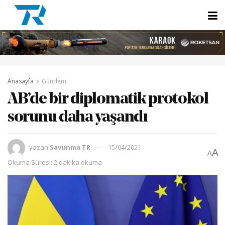
Anasayfa
Gündem
AB’de bir diplomatik protokol
sorunu daha yaşandı
yazan
Savunma TR
15/04/2021
A
A
Okuma Süresi: 2 dakika okuma