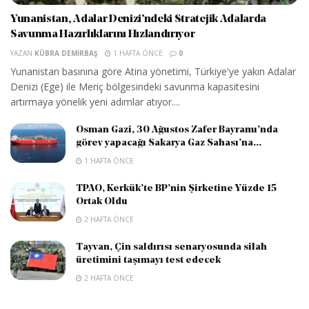
Yunanistan, Adalar Denizi’ndeki Stratejik Adalarda
Savunma Hazırlıklarını Hızlandırıyor
YAZAN
KÜBRA DEMIRBAŞ
1 HAFTA ÖNCE
0
Yunanistan basınına göre Atina yönetimi, Türkiye'ye yakın Adalar
Denizi (Ege) ile Meriç bölgesindeki savunma kapasitesini
artırmaya yönelik yeni adımlar atıyor....
Osman Gazi, 30 Ağustos Zafer Bayramı’nda
görev yapacağı Sakarya Gaz Sahası’na...
1 HAFTA ÖNCE
TPAO, Kerkük’te BP’nin Şirketine Yüzde 15
Ortak Oldu
2 HAFTA ÖNCE
Tayvan, Çin saldırısı senaryosunda silah
üretimini taşımayı test edecek
2 HAFTA ÖNCE