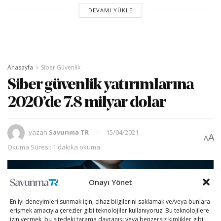
DEVAMI YÜKLE
Anasayfa
Siber Güvenlik
Siber güvenlik yatırımlarına
2020’de 7.8 milyar dolar
yazan
Savunma TR
15/04/2021
A
A
Okuma Süresi: 1 dakika okuma
Onayı Yönet
En iyi deneyimleri sunmak için, cihaz bilgilerini saklamak ve/veya bunlara
erişmek amacıyla çerezler gibi teknolojiler kullanıyoruz. Bu teknolojilere
izin vermek, bu sitedeki tarama davranışı veya benzersiz kimlikler gibi