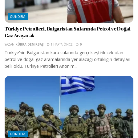
GÜNDEM
Türkiye Petrolleri, Bulgaristan Sularında Petrol ve Doğal
Gaz Arayacak
YAZAN
KÜBRA DEMIRBAŞ
1 HAFTA ÖNCE
0
Türkiye’nin Bulgaristan kara sularında gerçekleştirilecek olan
petrol ve doğal gaz aramalarında yer alacağı ortaklığın detayları
belli oldu. Türkiye Petrolleri Anonim...
GÜNDEM