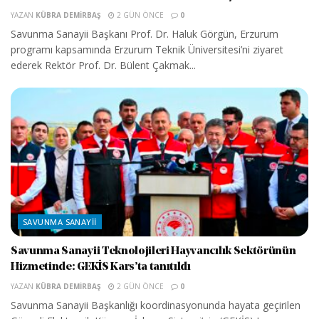
YAZAN
KÜBRA DEMIRBAŞ
2 GÜN ÖNCE
0
Savunma Sanayii Başkanı Prof. Dr. Haluk Görgün, Erzurum
programı kapsamında Erzurum Teknik Üniversitesi’ni ziyaret
ederek Rektör Prof. Dr. Bülent Çakmak...
SAVUNMA SANAYII
Savunma Sanayii Teknolojileri Hayvancılık Sektörünün
Hizmetinde: GEKİS Kars’ta tanıtıldı
YAZAN
KÜBRA DEMIRBAŞ
2 GÜN ÖNCE
0
Savunma Sanayii Başkanlığı koordinasyonunda hayata geçirilen