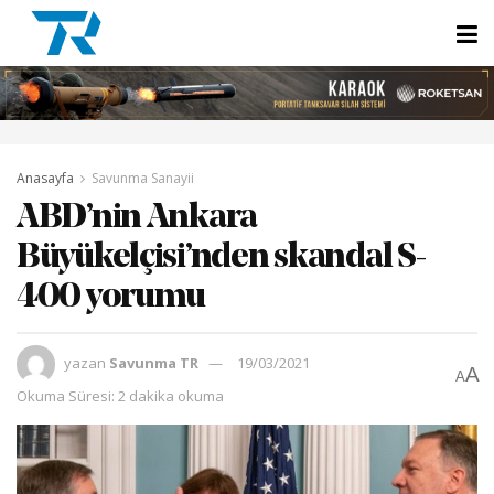
Anasayfa
Savunma Sanayii
ABD’nin Ankara
Büyükelçisi’nden skandal S-
400 yorumu
yazan
Savunma TR
19/03/2021
A
A
Okuma Süresi: 2 dakika okuma