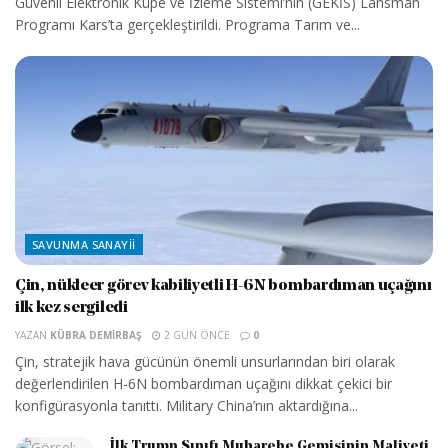
Güvenli Elektronik Küpe ve İzleme Sistemi’nin (GEKİS) Lansman
Programı Kars’ta gerçekleştirildi. Programa Tarım ve...
SAVUNMA SANAYII
Çin, nükleer görev kabiliyetli H-6N bombardıman uçağını
ilk kez sergiledi
YAZAN
KÜBRA DEMIRBAŞ
2 GÜN ÖNCE
0
Çin, stratejik hava gücünün önemli unsurlarından biri olarak
değerlendirilen H-6N bombardıman uçağını dikkat çekici bir
konfigürasyonla tanıttı. Military China’nın aktardığına...
İlk Trump Sınıfı Muharebe Gemisinin Maliyeti