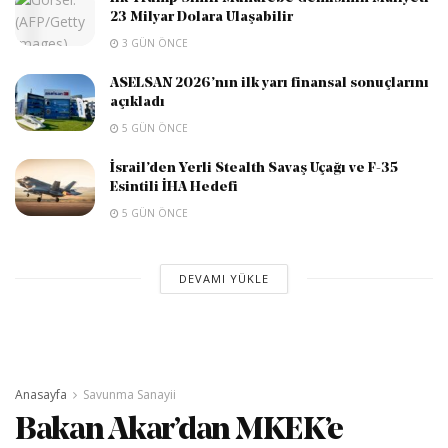
23 Milyar Dolara Ulaşabilir
3 GÜN ÖNCE
ASELSAN 2026’nın ilk yarı finansal sonuçlarını
açıkladı
5 GÜN ÖNCE
İsrail’den Yerli Stealth Savaş Uçağı ve F-35
Esintili İHA Hedefi
5 GÜN ÖNCE
DEVAMI YÜKLE
Anasayfa
Savunma Sanayii
Bakan Akar’dan MKEK’e