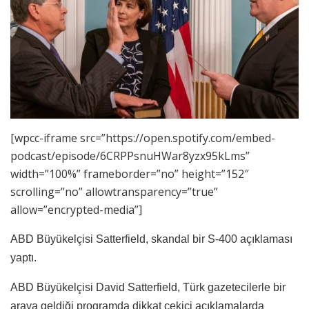
[wpcc-iframe src=”https://open.spotify.com/embed-
podcast/episode/6CRPPsnuHWar8yzx95kLms”
width=”100%” frameborder=”no” height=”152″
scrolling=”no” allowtransparency=”true”
allow=”encrypted-media”]
ABD Büyükelçisi Satterfield, skandal bir S-400 açıklaması
yaptı.
ABD Büyükelçisi David Satterfield, Türk gazetecilerle bir
araya geldiği programda dikkat çekici açıklamalarda