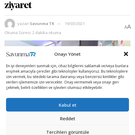
ziyaret
yazan
Savunma TR
19/03/2021
A
A
Okuma Süresi: 2 dakika okuma
Onayı Yönet
En iyi deneyimleri sunmak için, cihaz bilgilerini saklamak ve/veya bunlara
erişmek amacıyla çerezler gibi teknolojiler kullanıyoruz. Bu teknolojilere
izin vermek, bu sitedeki tarama davranışı veya benzersiz kimlikler gibi
verileri işlememize izin verecektir. Onay vermemek veya onayı geri
çekmek, belirli özellikleri ve işlevleri olumsuz etkileyebilir.
Kabul et
Reddet
Millî Savunma Bakanı Hulusi Akar, Bakanlığımıza bağlı
Makina ve Kimya Endüstrisi Kurumu’nun Ankara
Tercihleri görüntüle