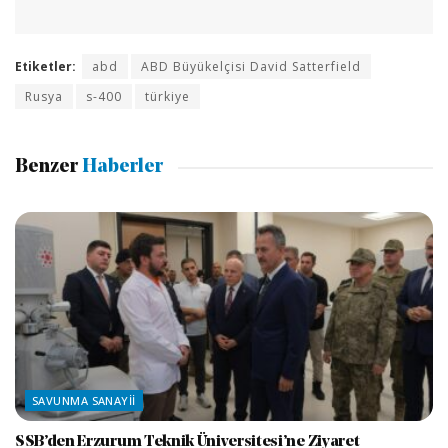
Etiketler:
abd
ABD Büyükelçisi David Satterfield
Rusya
s-400
türkiye
Benzer
Haberler
SAVUNMA SANAYII
SSB’den Erzurum Teknik Üniversitesi’ne Ziyaret