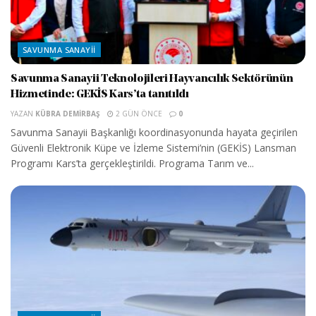
SAVUNMA SANAYII
Savunma Sanayii Teknolojileri Hayvancılık Sektörünün
Hizmetinde: GEKİS Kars’ta tanıtıldı
YAZAN
KÜBRA DEMIRBAŞ
2 GÜN ÖNCE
0
Savunma Sanayii Başkanlığı koordinasyonunda hayata geçirilen
Güvenli Elektronik Küpe ve İzleme Sistemi’nin (GEKİS) Lansman
Programı Kars’ta gerçekleştirildi. Programa Tarım ve...