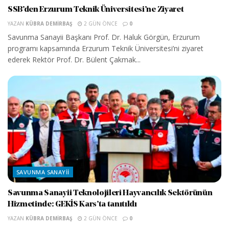
SSB’den Erzurum Teknik Üniversitesi’ne Ziyaret
YAZAN
KÜBRA DEMIRBAŞ
2 GÜN ÖNCE
0
Savunma Sanayii Başkanı Prof. Dr. Haluk Görgün, Erzurum
programı kapsamında Erzurum Teknik Üniversitesi’ni ziyaret
ederek Rektör Prof. Dr. Bülent Çakmak...
SAVUNMA SANAYII
Savunma Sanayii Teknolojileri Hayvancılık Sektörünün
Hizmetinde: GEKİS Kars’ta tanıtıldı
YAZAN
KÜBRA DEMIRBAŞ
2 GÜN ÖNCE
0