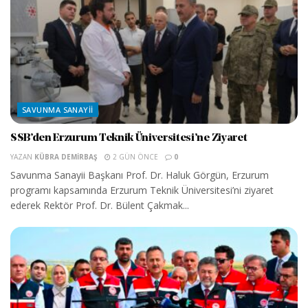
SAVUNMA SANAYII
SSB’den Erzurum Teknik Üniversitesi’ne Ziyaret
YAZAN
KÜBRA DEMIRBAŞ
2 GÜN ÖNCE
0
Savunma Sanayii Başkanı Prof. Dr. Haluk Görgün, Erzurum
programı kapsamında Erzurum Teknik Üniversitesi’ni ziyaret
ederek Rektör Prof. Dr. Bülent Çakmak...