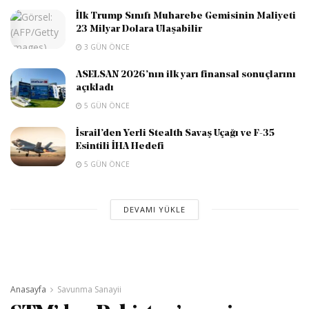
İlk Trump Sınıfı Muharebe Gemisinin Maliyeti
23 Milyar Dolara Ulaşabilir
3 GÜN ÖNCE
ASELSAN 2026’nın ilk yarı finansal sonuçlarını
açıkladı
5 GÜN ÖNCE
İsrail’den Yerli Stealth Savaş Uçağı ve F-35
Esintili İHA Hedefi
5 GÜN ÖNCE
DEVAMI YÜKLE
Anasayfa
Savunma Sanayii