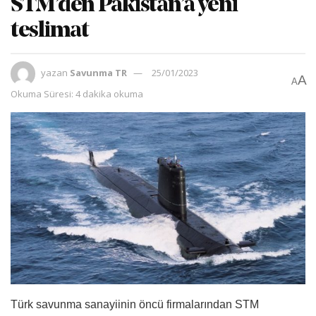
STM’den Pakistan’a yeni
teslimat
yazan
Savunma TR
25/01/2023
A
A
Okuma Süresi: 4 dakika okuma
Türk savunma sanayiinin öncü firmalarından STM