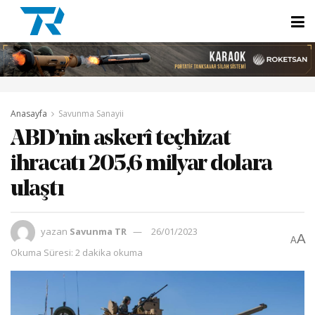
Anasayfa
Savunma Sanayii
ABD’nin askerî teçhizat
ihracatı 205,6 milyar dolara
ulaştı
yazan
Savunma TR
26/01/2023
A
A
Okuma Süresi: 2 dakika okuma