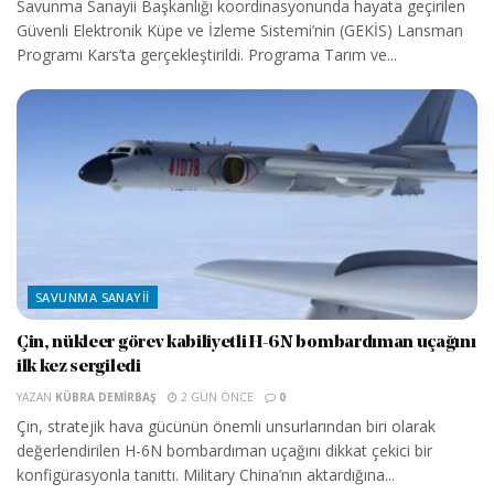
Savunma Sanayii Başkanlığı koordinasyonunda hayata geçirilen
Güvenli Elektronik Küpe ve İzleme Sistemi’nin (GEKİS) Lansman
Programı Kars’ta gerçekleştirildi. Programa Tarım ve...
SAVUNMA SANAYII
Çin, nükleer görev kabiliyetli H-6N bombardıman uçağını
ilk kez sergiledi
YAZAN
KÜBRA DEMIRBAŞ
2 GÜN ÖNCE
0
Çin, stratejik hava gücünün önemli unsurlarından biri olarak
değerlendirilen H-6N bombardıman uçağını dikkat çekici bir
konfigürasyonla tanıttı. Military China’nın aktardığına...