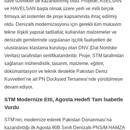
ilave özellikler de kazandırılmış oldu. Projede, ASELSAN
ve HAVELSAN başta olmak üzere yerli ve milli birçok
firmaya ait sistemler de proje kapsamında ihraç edilmiş
oldu. Denizaltı modernizasyonu için gerekli tüm mukavim
tekne ilişkili yapısal tadilatlar, kullanılan malzemeler ve
denizaltı gemilerinde uygulanan işçilik faaliyetleri de
uluslararası klaslama kuruluşu olan DNV (Dat Nordske
Veritas) tarafından sertifikalandırıldı. Proje, STM tarafından
sağlanan mühendislik, tasarım, malzeme, eğitim,
dokümantasyon ve teknik destekle Pakistan Deniz
Kuvvetleri’ne ait PN Dockyard Tersanesi’nde yürütülmeye
devam ediyor.
STM Modernize Etti, Agosta Hedefi Tam İsabetle
Vurdu
STM’nin, modernize ederek Pakistan Donanması’na
kazandırdığı ilk Agosta 90B Sınıfı Denizaltı PNS/M HAMZA