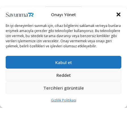
DEVAMI YÜKLE
Onayı Yönet
En iyi deneyimleri sunmak için, cihaz bilgilerini saklamak ve/veya bunlara
erişmek amacıyla çerezler gibi teknolojiler kullanıyoruz. Bu teknolojilere
izin vermek, bu sitedeki tarama davranışı veya benzersiz kimlikler gibi
verileri işlememize izin verecektir. Onay vermemek veya onayı geri
çekmek, belirli özellikleri ve işlevleri olumsuz etkileyebilir.
Kabul et
“Etkin, Güvenilir, Haberdar”
Reddet
+90 530 308 17 96
Tercihleri görüntüle
Gizlilik Politikası
iletisim@savunmatr.com