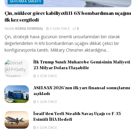
SAVUNMA SANAYII
Çin, nükleer görev kabiliyetli H-6N bombardıman uçağını
ilk kez sergiledi
YAZAN
KÜBRA DEMIRBAŞ
2 GÜN ÖNCE
0
Çin, stratejik hava gücünün önemli unsurlarından biri olarak
değerlendirilen H-6N bombardıman uçağını dikkat çekici bir
konfigürasyonla tanıttı. Military China’nın aktardığına...
İlk Trump Sınıfı Muharebe Gemisinin Maliyeti
23 Milyar Dolara Ulaşabilir
3 GÜN ÖNCE
ASELSAN 2026’nın ilk yarı finansal sonuçlarını
açıkladı
5 GÜN ÖNCE
İsrail’den Yerli Stealth Savaş Uçağı ve F-35
Esintili İHA Hedefi
5 GÜN ÖNCE