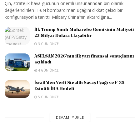
Çin, stratejik hava gücünün önemli unsurlarından biri olarak
değerlendirilen H-6N bombardıman uçağını dikkat çekici bir
konfigürasyonla tanıttı. Military China’nın aktardığına...
İlk Trump Sınıfı Muharebe Gemisinin Maliyeti
23 Milyar Dolara Ulaşabilir
3 GÜN ÖNCE
ASELSAN 2026’nın ilk yarı finansal sonuçlarını
açıkladı
4 GÜN ÖNCE
İsrail’den Yerli Stealth Savaş Uçağı ve F-35
Esintili İHA Hedefi
5 GÜN ÖNCE
DEVAMI YÜKLE