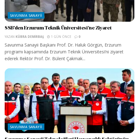
SAVUNMA SANAYII
SSB’den Erzurum Teknik Üniversitesi’ne Ziyaret
YAZAN
KÜBRA DEMIRBAŞ
1 GÜN ÖNCE
0
Savunma Sanayii Başkanı Prof. Dr. Haluk Görgün, Erzurum
programı kapsamında Erzurum Teknik Üniversitesi’ni ziyaret
ederek Rektör Prof. Dr. Bülent Çakmak...
SAVUNMA SANAYII