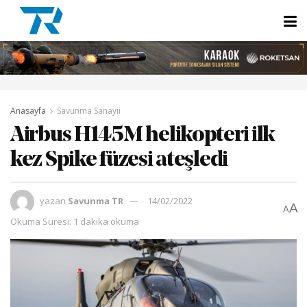
Anasayfa
Savunma Sanayii
Airbus H145M helikopteri ilk
kez Spike füzesi ateşledi
yazan
Savunma TR
14/02/2022
A
A
Okuma Süresi: 1 dakika okuma