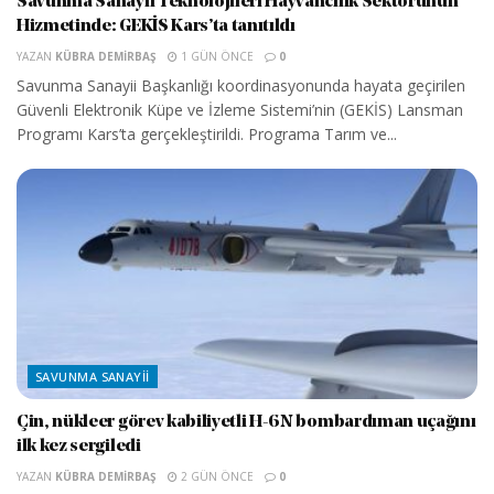
Savunma Sanayii Teknolojileri Hayvancılık Sektörünün
Hizmetinde: GEKİS Kars’ta tanıtıldı
YAZAN
KÜBRA DEMIRBAŞ
1 GÜN ÖNCE
0
Savunma Sanayii Başkanlığı koordinasyonunda hayata geçirilen
Güvenli Elektronik Küpe ve İzleme Sistemi’nin (GEKİS) Lansman
Programı Kars’ta gerçekleştirildi. Programa Tarım ve...
SAVUNMA SANAYII
Çin, nükleer görev kabiliyetli H-6N bombardıman uçağını
ilk kez sergiledi
YAZAN
KÜBRA DEMIRBAŞ
2 GÜN ÖNCE
0