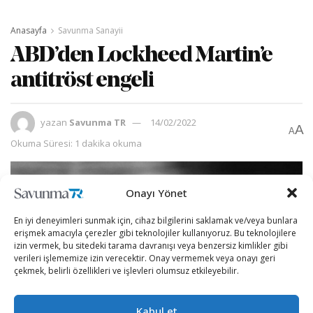
Anasayfa
Savunma Sanayii
ABD’den Lockheed Martin’e
antitröst engeli
yazan
Savunma TR
14/02/2022
A
A
Okuma Süresi: 1 dakika okuma
Onayı Yönet
En iyi deneyimleri sunmak için, cihaz bilgilerini saklamak ve/veya bunlara
erişmek amacıyla çerezler gibi teknolojiler kullanıyoruz. Bu teknolojilere
izin vermek, bu sitedeki tarama davranışı veya benzersiz kimlikler gibi
verileri işlememize izin verecektir. Onay vermemek veya onayı geri
çekmek, belirli özellikleri ve işlevleri olumsuz etkileyebilir.
Kabul et