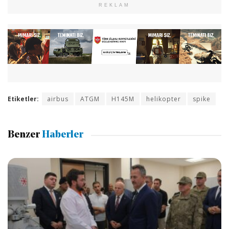
REKLAM
Etiketler:
airbus
ATGM
H145M
helikopter
spike
Benzer
Haberler