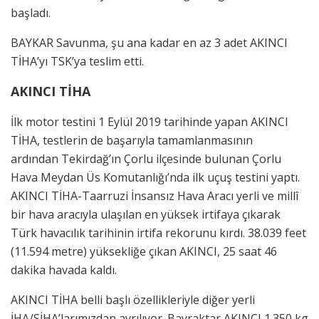
başladı.
BAYKAR Savunma, şu ana kadar en az 3 adet AKINCI
TİHA’yı TSK’ya teslim etti.
AKINCI TİHA
İlk motor testini 1 Eylül 2019 tarihinde yapan AKINCI
TİHA, testlerin de başarıyla tamamlanmasının
ardından Tekirdağ’ın Çorlu ilçesinde bulunan Çorlu
Hava Meydan Üs Komutanlığı’nda ilk uçuş testini yaptı.
AKINCI TİHA-Taarruzi İnsansız Hava Aracı yerli ve millî
bir hava aracıyla ulaşılan en yüksek irtifaya çıkarak
Türk havacılık tarihinin irtifa rekorunu kırdı. 38.039 feet
(11.594 metre) yüksekliğe çıkan AKINCI, 25 saat 46
dakika havada kaldı.
AKINCI TİHA belli başlı özellikleriyle diğer yerli
İHA/SİHA’larımızdan ayrılıyor. Bayraktar AKINCI 1.350 kg