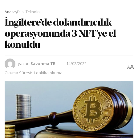
Anasayfa
Teknoloji
İngiltere’de dolandırıcılık
operasyonunda 3 NFT’ye el
konuldu
yazan
Savunma TR
14/02/2022
A
A
Okuma Süresi: 1 dakika okuma