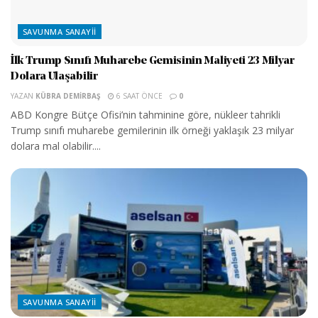
SAVUNMA SANAYII
İlk Trump Sınıfı Muharebe Gemisinin Maliyeti 23 Milyar
Dolara Ulaşabilir
YAZAN
KÜBRA DEMIRBAŞ
6 SAAT ÖNCE
0
ABD Kongre Bütçe Ofisi’nin tahminine göre, nükleer tahrikli
Trump sınıfı muharebe gemilerinin ilk örneği yaklaşık 23 milyar
dolara mal olabilir....
SAVUNMA SANAYII