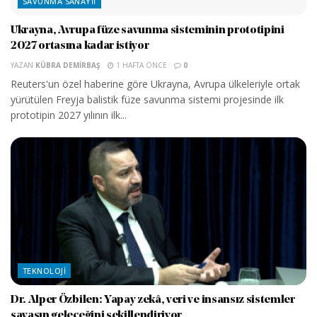
SAVUNMA SANAYII
Ukrayna, Avrupa füze savunma sisteminin prototipini
2027 ortasına kadar istiyor
YAZAN
KÜBRA DEMIRBAŞ
1 HAFTA ÖNCE
0
Reuters'un özel haberine göre Ukrayna, Avrupa ülkeleriyle ortak
yürütülen Freyja balistik füze savunma sistemi projesinde ilk
prototipin 2027 yılının ilk...
TEKNOLOJI
Dr. Alper Özbilen: Yapay zekâ, veri ve insansız sistemler
savaşın geleceğini şekillendiriyor