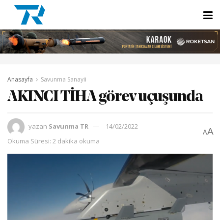
Anasayfa
Savunma Sanayii
AKINCI TİHA görev uçuşunda
yazan
Savunma TR
14/02/2022
A
A
Okuma Süresi: 2 dakika okuma