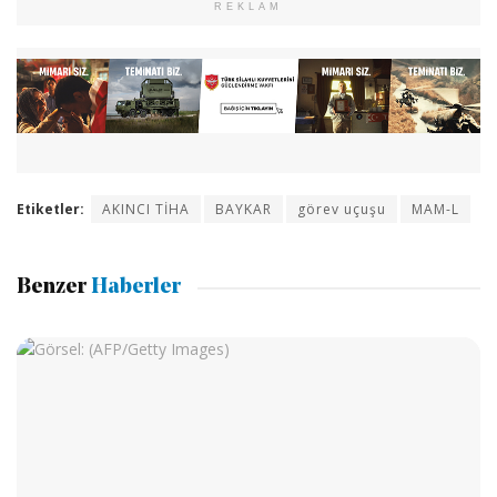
REKLAM
Etiketler:
AKINCI TİHA
BAYKAR
görev uçuşu
MAM-L
Benzer
Haberler