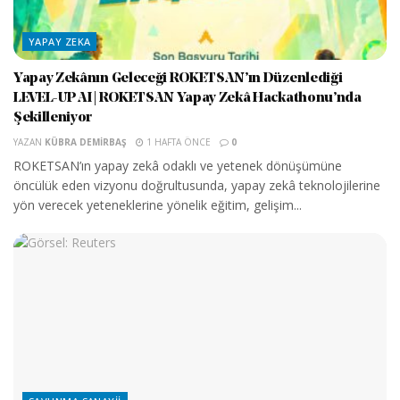
YAPAY ZEKA
Yapay Zekânın Geleceği ROKETSAN’ın Düzenlediği
LEVEL-UP AI | ROKETSAN Yapay Zekâ Hackathonu’nda
Şekilleniyor
YAZAN
KÜBRA DEMIRBAŞ
1 HAFTA ÖNCE
0
ROKETSAN’ın yapay zekâ odaklı ve yetenek dönüşümüne
öncülük eden vizyonu doğrultusunda, yapay zekâ teknolojilerine
yön verecek yeteneklerine yönelik eğitim, gelişim...