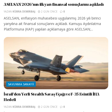
ASELSAN 2026’nın ilk yarı finansal sonuçlarını açıkladı
YAZAN
KÜBRA DEMIRBAŞ
2 GÜN ÖNCE
0
ASELSAN, enflasyon muhasebesi uygulanmış 2026 yılı birinci
yarıyılına ait finansal sonuçlarını açıkladı. Kamuyu Aydınlatma
Platformuna (KAP) yapılan açıklamaya göre ASELSAN;...
SAVUNMA SANAYII
İsrail’den Yerli Stealth Savaş Uçağı ve F-35 Esintili İHA
Hedefi
YAZAN
KÜBRA DEMIRBAŞ
2 GÜN ÖNCE
0