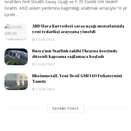
İsrail’den Yerli Stealth Savaş Uçağı ve F-35 Esintili İHA Hedefi
İsrail’in, ABD askeri yardımına bağımlılığı azaltmak amacıyla 10 yıl
içinde...
ABD Hava Kuvvetleri savaş uçağı motorlarında
yeni tedarikçi arayışına yöneldi
2 GÜN ÖNCE
Rusya’nın Starlink rakibi Ukrayna üzerinde
düzenli kapsama sağlamaya başladı
2 GÜN ÖNCE
Rheinmetall, Yeni Nesil GMF140 Fırkateynini
Tanıttı
3 GÜN ÖNCE
DEVAMI YÜKLE