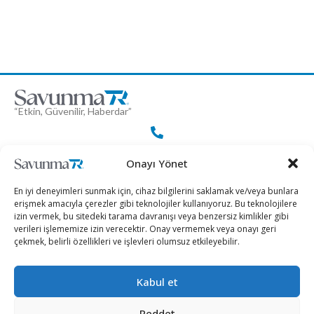
“Etkin, Güvenilir, Haberdar”
+90 530 308 17 96
Onayı Yönet
En iyi deneyimleri sunmak için, cihaz bilgilerini saklamak ve/veya bunlara
iletisim@savunmatr.com
erişmek amacıyla çerezler gibi teknolojiler kullanıyoruz. Bu teknolojilere
izin vermek, bu sitedeki tarama davranışı veya benzersiz kimlikler gibi
verileri işlememize izin verecektir. Onay vermemek veya onayı geri
çekmek, belirli özellikleri ve işlevleri olumsuz etkileyebilir.
2026 © Savunma TR. Tüm Hakları Saklıdır.
Kabul et
Savunma Sanayii
Kategoriler
SavunmaTR
Reddet