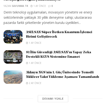
YAZAN
SAVUNMA TR
1 AY ÖNCE
0
Derin teknoloji uygulamaları, inovasyon yönetimi ve enerji
sektörlerinde yaklaşık 30 yıllık deneyime sahip; uluslararası
pazarda farklı şirketlerde yönetim kurulu üyelikleri...
ASELSAN Süper İletken Kuantum İşlemci
Birimi Geliştirecek
1 AY ÖNCE
81 İlin Güvenliği ASELSAN’ın Yapay Zeka
Destekli KGYS Sistemine Emanet
1 AY ÖNCE
Akkuyu NGS’nin 1. Güç Ünitesinde Temsili
Nükleer Yakıt Yükleme Aşaması Tamamlandı
2 AY ÖNCE
DEVAMI YÜKLE