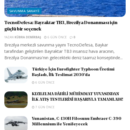
SAVUNMA SANAYII
TecnoDefesa: Bayraktar TB3, Brezilya Donanması için
güçlü bir seçenek
YAZAN
KÜBRA DEMIRBAŞ
6 GÜN ÖNCE
0
Brezilya merkezli savunma yayını TecnoDefesa, Baykar
tarafından geliştirilen Bayraktar TB3 insansız hava aracının,
Brezilya Donanması'nın gelecekteki deniz taarruz konseptinde...
Türkiye İçin Eurofighter Typhoon Üretimi
Başladı, İlk Teslimat 2030’da
6 GÜN ÖNCE
KIZILELMA DÂHİLİ MÜHİMMAT YUVASINDAN
İLK ATIŞ TESTLERİNİ BAŞARIYLA TAMAMLADI!
7 GÜN ÖNCE
Yunanistan, C-130H Filosunu Embraer C-390
Millennium ile Yenileyecek