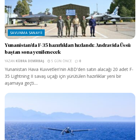
SAVUNMA SANAYII
Yunanistan’da F-35 hazırlıkları hızlandı: Andravida Üssü
baştan sona yenilenecek
YAZAN
KÜBRA DEMIRBAŞ
5 GÜN ÖNCE
0
Yunanistan Hava Kuvvetleri'nin ABD'den satın alacağı 20 adet F-
35 Lightning II savaş uçağı için yürütülen hazırlıklar yeni bir
aşamaya geçti....