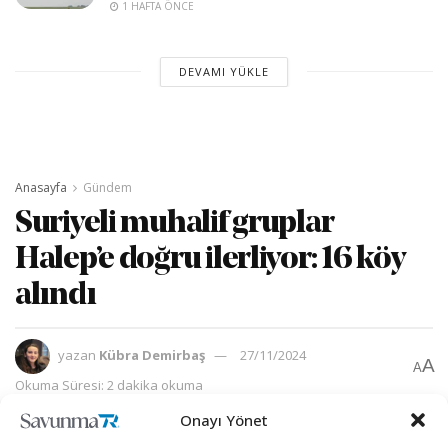
1 HAFTA ÖNCE
DEVAMI YÜKLE
Anasayfa
Gündem
Suriyeli muhalif gruplar
Halep’e doğru ilerliyor: 16 köy
alındı
yazan
Kübra Demirbaş
27/11/2024
A
A
Okuma Süresi: 2 dakika okuma
Onayı Yönet