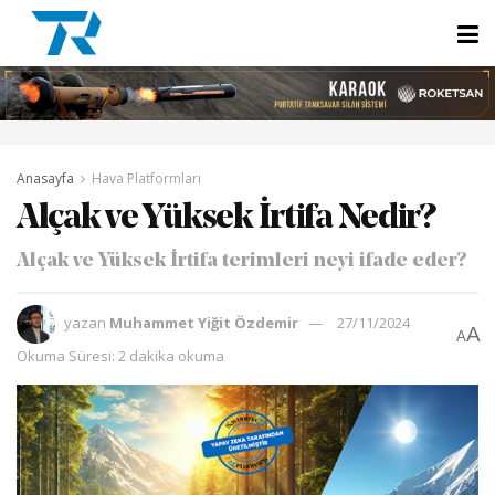
Anasayfa
Hava Platformları
Alçak ve Yüksek İrtifa Nedir?
Alçak ve Yüksek İrtifa terimleri neyi ifade eder?
yazan
Muhammet Yiğit Özdemir
27/11/2024
A
A
Okuma Süresi: 2 dakika okuma