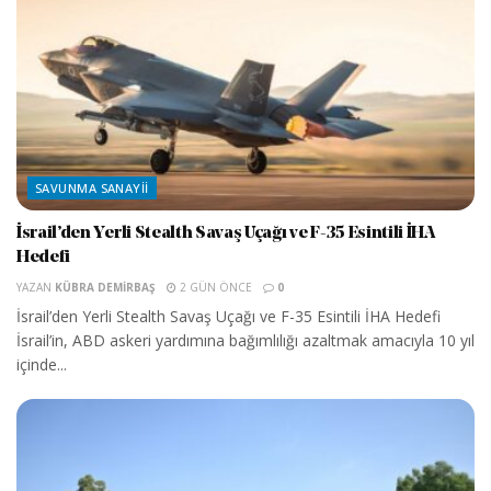
SAVUNMA SANAYII
İsrail’den Yerli Stealth Savaş Uçağı ve F-35 Esintili İHA
Hedefi
YAZAN
KÜBRA DEMIRBAŞ
2 GÜN ÖNCE
0
İsrail’den Yerli Stealth Savaş Uçağı ve F-35 Esintili İHA Hedefi
İsrail’in, ABD askeri yardımına bağımlılığı azaltmak amacıyla 10 yıl
içinde...