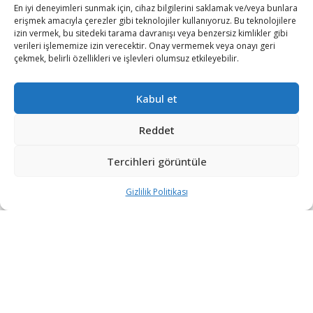
En iyi deneyimleri sunmak için, cihaz bilgilerini saklamak ve/veya bunlara
erişmek amacıyla çerezler gibi teknolojiler kullanıyoruz. Bu teknolojilere
izin vermek, bu sitedeki tarama davranışı veya benzersiz kimlikler gibi
verileri işlememize izin verecektir. Onay vermemek veya onayı geri
çekmek, belirli özellikleri ve işlevleri olumsuz etkileyebilir.
Kabul et
Reddet
Tercihleri görüntüle
Suriye’nin kuzeyinde, Halep kırsalında Suriye rejimi ve
Gizlilik Politikası
muhalif gruplar arasında uzun zamandır beklenen
çatışmalar başladı.
Fethu’l Mubin Operasyon Odası tarafından ve Suriye
Milli Ordusu tarafından düzenlenen saldırılarda, muhalif
gruplar Halep’in batı ve kuzeybatısında rejim hatlarını
hedef aldı ve birçok stratejik noktayı ele geçirdi.