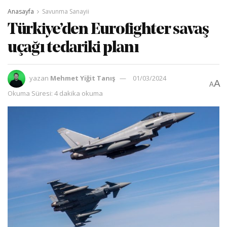
Anasayfa
Savunma Sanayii
Türkiye’den Eurofighter savaş
uçağı tedariki planı
yazan
Mehmet Yiğit Tanış
01/03/2024
A
A
Okuma Süresi: 4 dakika okuma