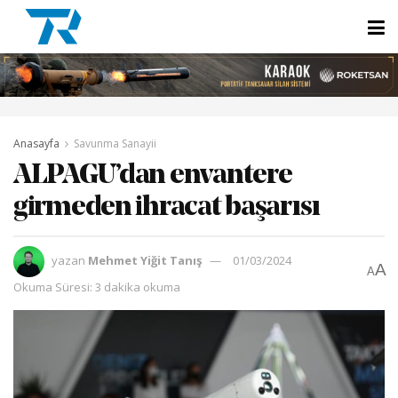
Anasayfa
Savunma Sanayii
ALPAGU’dan envantere
girmeden ihracat başarısı
yazan
Mehmet Yiğit Tanış
01/03/2024
A
A
Okuma Süresi: 3 dakika okuma