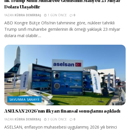
İlk Trump Sınıfı Muharebe Gemisinin Maliyeti 23 Milyar
Dolara Ulaşabilir
YAZAN
KÜBRA DEMIRBAŞ
1 GÜN ÖNCE
0
ABD Kongre Bütçe Ofisi’nin tahminine göre, nükleer tahrikli
Trump sınıfı muharebe gemilerinin ilk örneği yaklaşık 23 milyar
dolara mal olabilir....
SAVUNMA SANAYII
ASELSAN 2026’nın ilk yarı finansal sonuçlarını açıkladı
YAZAN
KÜBRA DEMIRBAŞ
3 GÜN ÖNCE
0
ASELSAN, enflasyon muhasebesi uygulanmış 2026 yılı birinci