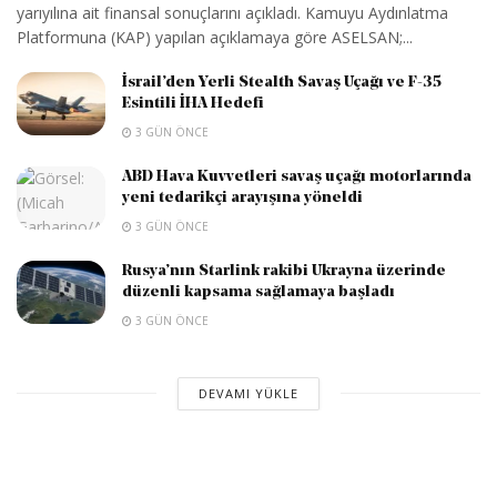
yarıyılına ait finansal sonuçlarını açıkladı. Kamuyu Aydınlatma
Platformuna (KAP) yapılan açıklamaya göre ASELSAN;...
İsrail’den Yerli Stealth Savaş Uçağı ve F-35
Esintili İHA Hedefi
3 GÜN ÖNCE
ABD Hava Kuvvetleri savaş uçağı motorlarında
yeni tedarikçi arayışına yöneldi
3 GÜN ÖNCE
Rusya’nın Starlink rakibi Ukrayna üzerinde
düzenli kapsama sağlamaya başladı
3 GÜN ÖNCE
DEVAMI YÜKLE