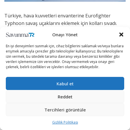
Türkiye, hava kuvvetleri envanterine Eurofighter
Typhoon savaş uçaklarını eklemek için kolları sıvadı.
Onayı Yönet
Türkiye, hava kuvvetlerinin gücüne güç katmak
amacıyla 40 adet Eurofighter Typhoon savaş uçağı
En iyi deneyimleri sunmak için, cihaz bilgilerini saklamak ve/veya bunlara
tedarik etmeyi planlıyor.
erişmek amacıyla çerezler gibi teknolojiler kullanıyoruz. Bu teknolojilere
izin vermek, bu sitedeki tarama davranışı veya benzersiz kimlikler gibi
verileri işlememize izin verecektir. Onay vermemek veya onayı geri
Milli Savunma Bakanı Yaşar Güler, TBMM Plan ve Bütçe
çekmek, belirli özellikleri ve işlevleri olumsuz etkileyebilir.
Komisyonundaki 2024 yılı bütçesinin görüşmelerinde
önemli açıklamalarda bulundu.
Kabul et
Reddet
Tercihleri görüntüle
Gizlilik Politikası