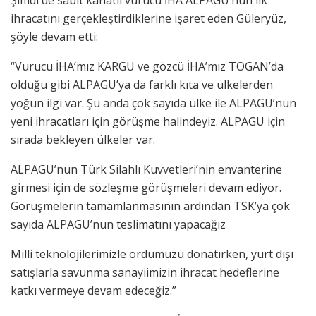
Şimdi de sabit kanatlı vurucu İHA ALPAGU’nun ilk
ihracatını gerçekleştirdiklerine işaret eden Güleryüz,
şöyle devam etti:
“Vurucu İHA’mız KARGU ve gözcü İHA’mız TOGAN’da
olduğu gibi ALPAGU’ya da farklı kıta ve ülkelerden
yoğun ilgi var. Şu anda çok sayıda ülke ile ALPAGU’nun
yeni ihracatları için görüşme halindeyiz. ALPAGU için
sırada bekleyen ülkeler var.
ALPAGU’nun Türk Silahlı Kuvvetleri’nin envanterine
girmesi için de sözleşme görüşmeleri devam ediyor.
Görüşmelerin tamamlanmasının ardından TSK’ya çok
sayıda ALPAGU’nun teslimatını yapacağız
Milli teknolojilerimizle ordumuzu donatırken, yurt dışı
satışlarla savunma sanayiimizin ihracat hedeflerine
katkı vermeye devam edeceğiz.”