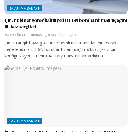
SAVUNMA SANAYII
Çin, nükleer görev kabiliyetli H-6N bombardıman uçağını
ilk kez sergiledi
YAZAN
KÜBRA DEMIRBAŞ
8 SAAT ÖNCE
0
Çin, stratejik hava gücünün önemli unsurlarından biri olarak
değerlendirilen H-6N bombardıman uçağını dikkat çekici bir
konfigürasyonla tanıttı. Military China’nın aktardığına...
SAVUNMA SANAYII