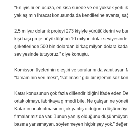
“En iyisini en ucuza, en kısa sürede ve en yüksek yerlili
yaklaşımın ihracat konusunda da kendilerine avantaj sağla
2,5 milyar dolarlık projeyi 273 kişiyle yürüttüklerini ve
kişi başı proje büyüklüğünü 10 milyon dolar seviyesin
şirketlerinde 500 bin dolardan birkaç milyon dolara kadar
seviyesinde tutuyoruz.” diye konuştu.
Komisyon üyelerinin eleştiri ve sorularını da yanıtlayan 
“tamamının verilmesi”, “satılması” gibi bir işlemin söz ko
Katar konusunun çok fazla dillendirildiğini ifade eden De
ortak olmayı, fabrikaya girmedi bile. Ne çalışan ne yönet
Katar’ın ortak olmasının çok yanlış olduğunu düşünmüyo
firmalarımız da var. Bunun yanlış olduğunu düşünmüyoruz am
basına yansımayan, söylenmeyen hiçbir şey yok.” değer