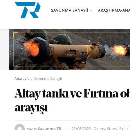
SAVUNMA SANAYII
ARAŞTIRMA-ANA
Anasayfa
Savunma Sanayii
Altay tankı ve Fırtına 
arayışı
yazan
Savunma TR
22/06/2022
Okuma Süresi: 3 dak