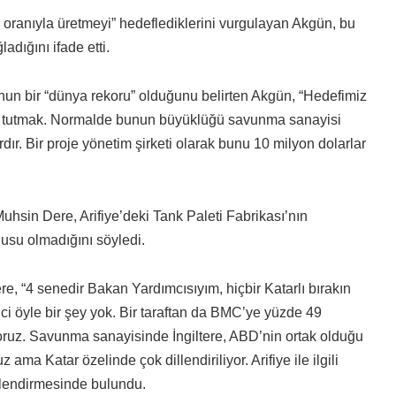
k oranıyla üretmeyi” hedeflediklerini vurgulayan Akgün, bu
dığını ifade etti.
 bunun bir “dünya rekoru” olduğunu belirten Akgün, “Hedefimiz
de tutmak. Normalde bunun büyüklüğü savunma sanayisi
dır. Bir proje yönetim şirketi olarak bunu 10 milyon dolarlar
Muhsin Dere, Arifiye’deki Tank Paleti Fabrikası’nın
nusu olmadığını söyledi.
re, “4 senedir Bakan Yardımcısıyım, hiçbir Katarlı bırakın
ici öyle bir şey yok. Bir taraftan da BMC’ye yüzde 49
ruz. Savunma sanayisinde İngiltere, ABD’nin ortak olduğu
a Katar özelinde çok dillendiriliyor. Arifiye ile ilgili
lendirmesinde bulundu.