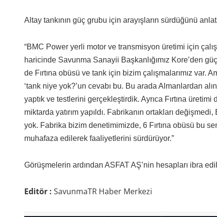
Altay tankının güç grubu için arayışların sürdüğünü anlat
“BMC Power yerli motor ve transmisyon üretimi için çal
haricinde Savunma Sanayii Başkanlığımız Kore’den güç 
de Fırtına obüsü ve tank için bizim çalışmalarımız var. 
‘tank niye yok?’un cevabı bu. Bu arada Almanlardan alınan
yaptık ve testlerini gerçekleştirdik. Ayrıca Fırtına üreti
miktarda yatırım yapıldı. Fabrikanın ortakları değişmedi, B
yok. Fabrika bizim denetimimizde, 6 Fırtına obüsü bu sene
muhafaza edilerek faaliyetlerini sürdürüyor.”
Görüşmelerin ardından ASFAT AŞ’nin hesapları ibra edil
Editör :
SavunmaTR Haber Merkezi