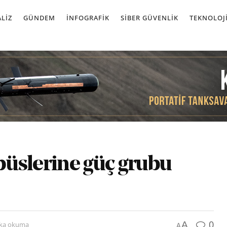
LIZ
GÜNDEM
İNFOGRAFIK
SIBER GÜVENLIK
TEKNOLOJ
obüslerine güç grubu
0
A
ika okuma
A