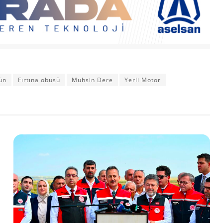
ün
Fırtına obüsü
Muhsin Dere
Yerli Motor