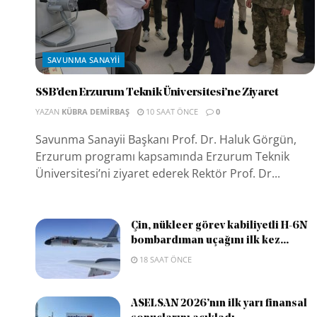
SAVUNMA SANAYII
SSB’den Erzurum Teknik Üniversitesi’ne Ziyaret
YAZAN
KÜBRA DEMIRBAŞ
10 SAAT ÖNCE
0
Savunma Sanayii Başkanı Prof. Dr. Haluk Görgün,
Erzurum programı kapsamında Erzurum Teknik
Üniversitesi’ni ziyaret ederek Rektör Prof. Dr...
Çin, nükleer görev kabiliyetli H-6N
bombardıman uçağını ilk kez...
18 SAAT ÖNCE
ASELSAN 2026’nın ilk yarı finansal