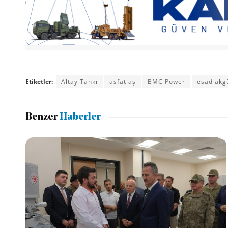
Etiketler:
Altay Tankı
asfat aş
BMC Power
esad akg
Benzer
Haberler