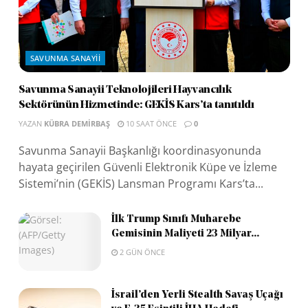
SAVUNMA SANAYII
Savunma Sanayii Teknolojileri Hayvancılık
Sektörünün Hizmetinde: GEKİS Kars’ta tanıtıldı
YAZAN
KÜBRA DEMIRBAŞ
10 SAAT ÖNCE
0
Savunma Sanayii Başkanlığı koordinasyonunda
hayata geçirilen Güvenli Elektronik Küpe ve İzleme
Sistemi’nin (GEKİS) Lansman Programı Kars’ta...
İlk Trump Sınıfı Muharebe
Gemisinin Maliyeti 23 Milyar...
2 GÜN ÖNCE
İsrail’den Yerli Stealth Savaş Uçağı