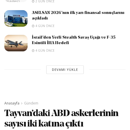
2 GÜN ÖNCE
ASELSAN 2026’nın ilk yarı finansal sonuçlarını
açıkladı
4 GÜN ÖNCE
İsrail’den Yerli Stealth Savaş Uçağı ve F-35
Esintili İHA Hedefi
4 GÜN ÖNCE
DEVAMI YÜKLE
Anasayfa
Gündem
Tayvan’daki ABD askerlerinin
sayısı iki katına çıktı