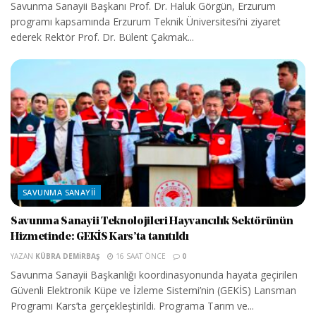
Savunma Sanayii Başkanı Prof. Dr. Haluk Görgün, Erzurum
programı kapsamında Erzurum Teknik Üniversitesi’ni ziyaret
ederek Rektör Prof. Dr. Bülent Çakmak...
SAVUNMA SANAYII
Savunma Sanayii Teknolojileri Hayvancılık Sektörünün
Hizmetinde: GEKİS Kars’ta tanıtıldı
YAZAN
KÜBRA DEMIRBAŞ
16 SAAT ÖNCE
0
Savunma Sanayii Başkanlığı koordinasyonunda hayata geçirilen
Güvenli Elektronik Küpe ve İzleme Sistemi’nin (GEKİS) Lansman
Programı Kars’ta gerçekleştirildi. Programa Tarım ve...