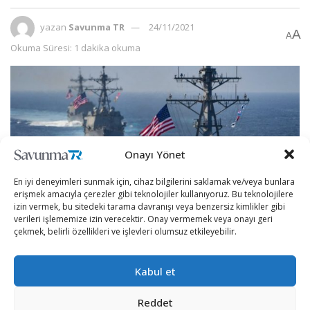
yazan
Savunma TR
24/11/2021
A
A
Okuma Süresi: 1 dakika okuma
Onayı Yönet
En iyi deneyimleri sunmak için, cihaz bilgilerini saklamak ve/veya bunlara
erişmek amacıyla çerezler gibi teknolojiler kullanıyoruz. Bu teknolojilere
izin vermek, bu sitedeki tarama davranışı veya benzersiz kimlikler gibi
verileri işlememize izin verecektir. Onay vermemek veya onayı geri
çekmek, belirli özellikleri ve işlevleri olumsuz etkileyebilir.
Amerika Birleşik Devletleri’nin bölgedeki varlığı artma
Kabul et
eğilimi gösteriyor.
Taiwan News sitesinde yer alan haberde Pentagon’un
Reddet