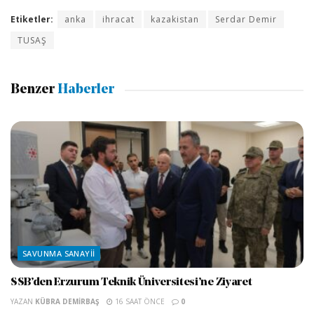
Etiketler:
anka
ihracat
kazakistan
Serdar Demir
TUSAŞ
Benzer
Haberler
SAVUNMA SANAYII
SSB’den Erzurum Teknik Üniversitesi’ne Ziyaret
YAZAN
KÜBRA DEMIRBAŞ
16 SAAT ÖNCE
0