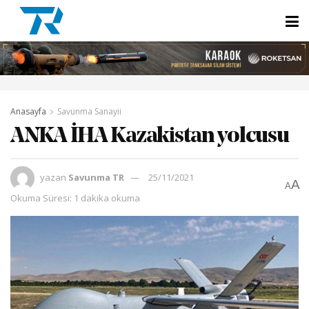
Anasayfa
Savunma Sanayii
ANKA İHA Kazakistan yolcusu
yazan
Savunma TR
25/11/2021
A
A
Okuma Süresi: 1 dakika okuma