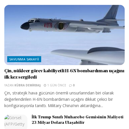
SAVUNMA SANAYII
Çin, nükleer görev kabiliyetli H-6N bombardıman uçağını
ilk kez sergiledi
YAZAN
KÜBRA DEMIRBAŞ
1 GÜN ÖNCE
0
Çin, stratejik hava gücünün önemli unsurlarından biri olarak
değerlendirilen H-6N bombardıman uçağını dikkat çekici bir
konfigürasyonla tanıttı. Military China’nın aktardığına...
İlk Trump Sınıfı Muharebe Gemisinin Maliyeti
23 Milyar Dolara Ulaşabilir