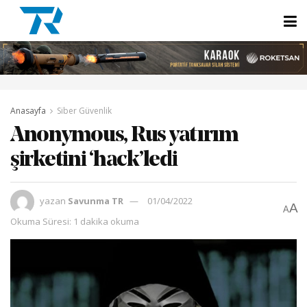
Anasayfa
Siber Güvenlik
Anonymous, Rus yatırım
şirketini ‘hack’ledi
yazan
Savunma TR
01/04/2022
A
A
Okuma Süresi: 1 dakika okuma