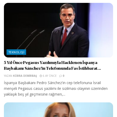
TEKNOLOJI
5 Yıl Önce Pegasus Yazılımıyla Hacklenen İspanya
Başbakanı Sánchez’in Telefonunda Fas İstihbarat...
YAZAN
KÜBRA DEMIRBAŞ
6 AY ÖNCE
0
İspanya Başbakanı Pedro Sánchez'in cep telefonuna İsrail
menşeli Pegasus casus yazılımı ile sızılması olayının üzerinden
yaklaşık beş yıl geçmesine rağmen,...