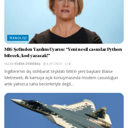
TEKNOLOJI
MI6 Şefinden Yazılım Uyarısı: “Yeni nesil casuslar Python
bilecek, kod yazacak!”
YAZAN
KÜBRA DEMIRBAŞ
8 AY ÖNCE
0
İngiltere’nin dış istihbarat teşkilatı MI6’in yeni başkanı Blaise
Metreweli, ilk kamuya açık konuşmasında modern casusluğun
artık yalnızca saha becerileriyle değil,...