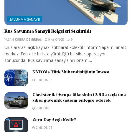
SAVUNMA SANAYII
Rus Savunma Sanayii Belgeleri Sızdırıldı
YAZAN
KÜBRA DEMIRBAŞ
9 AY ÖNCE
0
Uluslararası açık kaynak istihbarat kolektifi InformNapalm, analiz
merkezi Fenix ile birlikte yürüttüğü bir siber operasyon
sonucunda, Rus savunma sanayisinin önemli...
NATO’da Türk Mühendisliğinin İmzası
1 YIL ÖNCE
Clavister iki Avrupa ülkesinin CV90 araçlarına
siber güvenlik sistemi entegre edecek
2 YIL ÖNCE
Zero-Day Açığı Nedir?
2 YIL ÖNCE