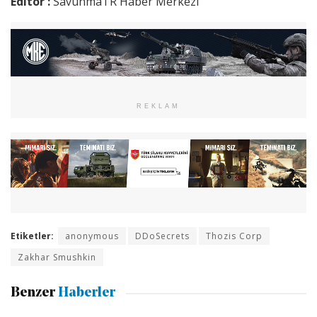
Editör :
SavunmaTR Haber Merkezi
REKLAM
Etiketler:
anonymous
DDoSecrets
Thozis Corp
Zakhar Smushkin
Benzer
Haberler