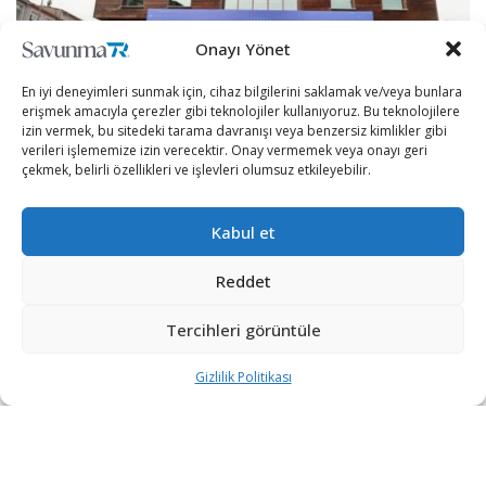
Onayı Yönet
En iyi deneyimleri sunmak için, cihaz bilgilerini saklamak ve/veya bunlara
erişmek amacıyla çerezler gibi teknolojiler kullanıyoruz. Bu teknolojilere
izin vermek, bu sitedeki tarama davranışı veya benzersiz kimlikler gibi
verileri işlememize izin verecektir. Onay vermemek veya onayı geri
çekmek, belirli özellikleri ve işlevleri olumsuz etkileyebilir.
Bilime yönelik yapılan yatırımlar hız kesmeden devam
Kabul et
ediyor.
Reddet
TÜBİTAK’ın 7 bilim merkezine destek vereceği
kaydedildi. Desteğe ilişkin protokol, Sanayi ve Teknoloji
Tercihleri görüntüle
Bakanı Mustafa Varank’ın refakatinde, TÜBİTAK
Gizlilik Politikası
Başkanı Prof. Dr. Hasan Mandal ile Fatih, Sancaktepe,
Arnavutköy, Beyoğlu, Gaziosmanpaşa, Yakutiye ve
Yunusemre belediye başkanları tarafından imzalandı.