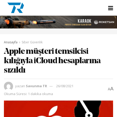
Anasayfa
Siber Güvenlik
Apple müşteri temsilcisi
kılığıyla iCloud hesaplarına
sızıldı
yazan
Savunma TR
26/08/2021
A
A
Okuma Süresi: 1 dakika okuma