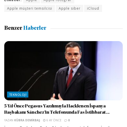
Apple müşteri temsilcisi
Apple siber
iCloud
Benzer
Haberler
TEKNOLOJI
5 Yıl Önce Pegasus Yazılımıyla Hacklenen İspanya
Başbakanı Sánchez’in Telefonunda Fas İstihbarat...
YAZAN
KÜBRA DEMIRBAŞ
6 AY ÖNCE
0