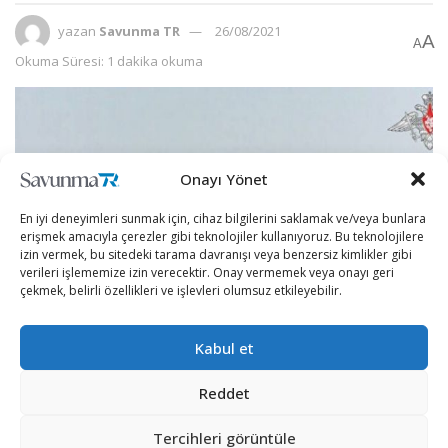
yazan
Savunma TR
26/08/2021
A
A
Okuma Süresi: 1 dakika okuma
Onayı Yönet
En iyi deneyimleri sunmak için, cihaz bilgilerini saklamak ve/veya bunlara
erişmek amacıyla çerezler gibi teknolojiler kullanıyoruz. Bu teknolojilere
izin vermek, bu sitedeki tarama davranışı veya benzersiz kimlikler gibi
verileri işlememize izin verecektir. Onay vermemek veya onayı geri
çekmek, belirli özellikleri ve işlevleri olumsuz etkileyebilir.
Kabul et
Rusya, Zirkon hipersonik füzesinin ilk denizaltı
Reddet
testlerini eylül ayına erteledi.
Tercihleri görüntüle
TASS’ın Rus savunma sanayiinden bir kaynağın