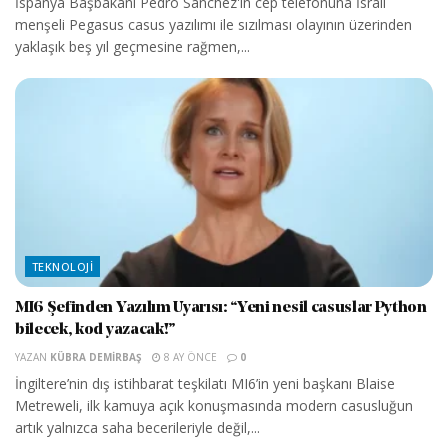
İspanya Başbakanı Pedro Sánchez'in cep telefonuna İsrail
menşeli Pegasus casus yazılımı ile sızılması olayının üzerinden
yaklaşık beş yıl geçmesine rağmen,...
TEKNOLOJI
MI6 Şefinden Yazılım Uyarısı: “Yeni nesil casuslar Python
bilecek, kod yazacak!”
YAZAN
KÜBRA DEMIRBAŞ
8 AY ÖNCE
0
İngiltere’nin dış istihbarat teşkilatı MI6’in yeni başkanı Blaise
Metreweli, ilk kamuya açık konuşmasında modern casusluğun
artık yalnızca saha becerileriyle değil,...