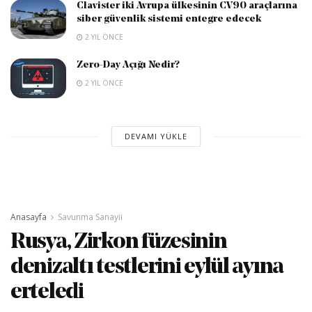
Clavister iki Avrupa ülkesinin CV90 araçlarına
siber güvenlik sistemi entegre edecek
2 YIL ÖNCE
Zero-Day Açığı Nedir?
2 YIL ÖNCE
DEVAMI YÜKLE
Anasayfa
Savunma Sanayii
Rusya, Zirkon füzesinin
denizaltı testlerini eylül ayına
erteledi