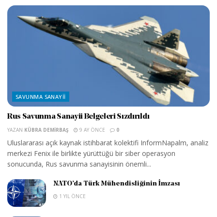
SAVUNMA SANAYII
Rus Savunma Sanayii Belgeleri Sızdırıldı
YAZAN
KÜBRA DEMIRBAŞ
9 AY ÖNCE
0
Uluslararası açık kaynak istihbarat kolektifi InformNapalm, analiz
merkezi Fenix ile birlikte yürüttüğü bir siber operasyon
sonucunda, Rus savunma sanayisinin önemli...
NATO’da Türk Mühendisliğinin İmzası
1 YIL ÖNCE