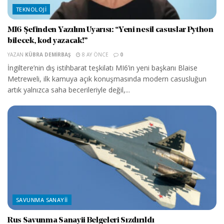
TEKNOLOJI
MI6 Şefinden Yazılım Uyarısı: “Yeni nesil casuslar Python
bilecek, kod yazacak!”
YAZAN
KÜBRA DEMIRBAŞ
8 AY ÖNCE
0
İngiltere’nin dış istihbarat teşkilatı MI6’in yeni başkanı Blaise
Metreweli, ilk kamuya açık konuşmasında modern casusluğun
artık yalnızca saha becerileriyle değil,...
SAVUNMA SANAYII
Rus Savunma Sanayii Belgeleri Sızdırıldı