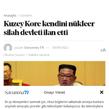
Anasayfa
Gündem
Kuzey Kore kendini nükleer
silah devleti ilan etti
yazan
Savunma TR
09/09/2022
A
A
Okuma Süresi: 1 dakika okuma
Onayı Yönet
En iyi deneyimleri sunmak için, cihaz bilgilerini saklamak ve/veya bunlara
erişmek amacıyla çerezler gibi teknolojiler kullanıyoruz. Bu teknolojilere