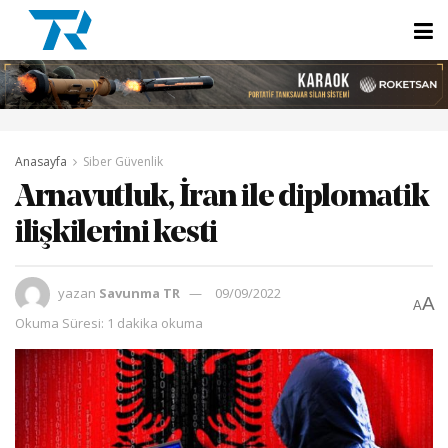
Anasayfa
Siber Güvenlik
Arnavutluk, İran ile diplomatik
ilişkilerini kesti
yazan
Savunma TR
09/09/2022
A
A
Okuma Süresi: 1 dakika okuma