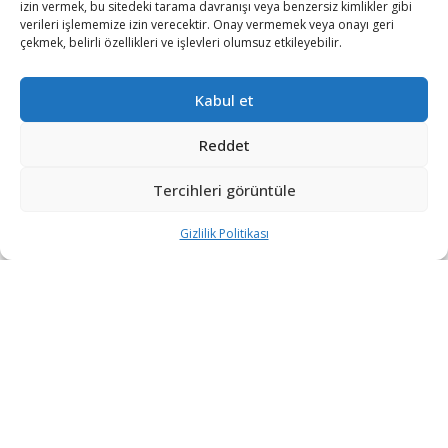
izin vermek, bu sitedeki tarama davranışı veya benzersiz kimlikler gibi
verileri işlememize izin verecektir. Onay vermemek veya onayı geri
çekmek, belirli özellikleri ve işlevleri olumsuz etkileyebilir.
Adını nükleer silah denemeleri ile sıkça duyuran Kuzey
Kabul et
Kore; nükleer silah yarışını yeni bir boyuta taşıdı.
Kuzey Kore devlet haber ajansı KCNA, hükümetin
Reddet
kendisini nükleer silah devleti ilan eden bir yasa
Tercihleri görüntüle
çıkardığını bildirdi.
Gizlilik Politikası
Kuzey Kore Lideri bu kararı ‘geri döndürülemez’ olarak
nitelendirdi ve nükleer silahlardan arındırma
konusunda yapılabilecek olası görüşmelere kapıyı
kapadı.