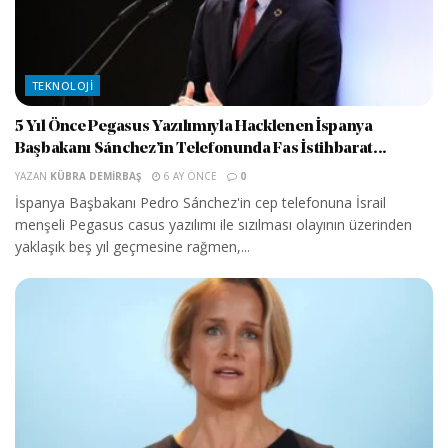
TEKNOLOJI
5 Yıl Önce Pegasus Yazılımıyla Hacklenen İspanya
Başbakanı Sánchez’in Telefonunda Fas İstihbarat...
YAZAN
KÜBRA DEMIRBAŞ
6 AY ÖNCE
0
İspanya Başbakanı Pedro Sánchez'in cep telefonuna İsrail
menşeli Pegasus casus yazılımı ile sızılması olayının üzerinden
yaklaşık beş yıl geçmesine rağmen,...