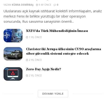
YAZAN
KÜBRA DEMIRBAŞ
9 AY ÖNCE
0
Uluslararası açık kaynak istihbarat kolektifi InformNapalm, analiz
merkezi Fenix ile birlikte yürüttüğü bir siber operasyon
sonucunda, Rus savunma sanayisinin önemli...
NATO’da Türk Mühendisliğinin İmzası
1 YIL ÖNCE
Clavister iki Avrupa ülkesinin CV90 araçlarına
siber güvenlik sistemi entegre edecek
2 YIL ÖNCE
Zero-Day Açığı Nedir?
2 YIL ÖNCE
DEVAMI YÜKLE