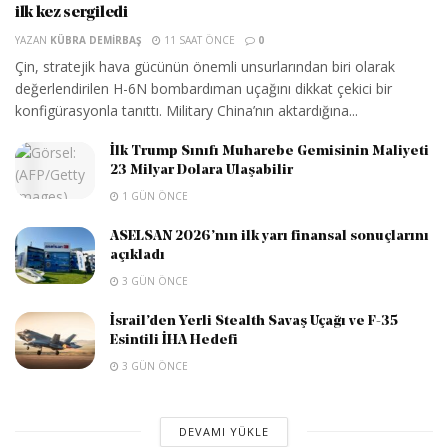
ilk kez sergiledi
YAZAN
KÜBRA DEMIRBAŞ
11 SAAT ÖNCE
0
Çin, stratejik hava gücünün önemli unsurlarından biri olarak
değerlendirilen H-6N bombardıman uçağını dikkat çekici bir
konfigürasyonla tanıttı. Military China’nın aktardığına...
İlk Trump Sınıfı Muharebe Gemisinin Maliyeti
23 Milyar Dolara Ulaşabilir
1 GÜN ÖNCE
ASELSAN 2026’nın ilk yarı finansal sonuçlarını
açıkladı
3 GÜN ÖNCE
İsrail’den Yerli Stealth Savaş Uçağı ve F-35
Esintili İHA Hedefi
3 GÜN ÖNCE
DEVAMI YÜKLE