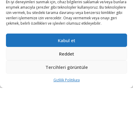
En iyi deneyimleri sunmak için, cihaz bilgilerini saklamak ve/veya bunlara
erişmek amacıyla çerezler gibi teknolojiler kullanıyoruz. Bu teknolojilere
izin vermek, bu sitedeki tarama davranışı veya benzersiz kimlikler gibi
verileri işlememize izin verecektir. Onay vermemek veya onayı geri
çekmek, belirli özellikleri ve işlevleri olumsuz etkileyebilir.
Ekonomik İşbirliği ve Kalkınma Örgütü (OECD), yeni tip
Kabul et
koronavirüs (Kovid-19) salgınının eğitimden sağlığa
hayatın her alanında dijital teknolojilere olan
Reddet
bağımlılığın ortaya çıkmasına sebep olduğunu duyurdu.
Tercihleri görüntüle
OECD, “Dijital Ekonomi Görünümü” raporunu yayımladı.
Geliştirilen internet bağlantısının ve yeteneklerinin,
Gizlilik Politikası
birçok ülkenin Kovid-19’nın neden olduğu sağlık ve
ekonomik kriziyle mücadele etmesine yardımcı olduğu
belirtilen raporda, salgının “dijital dönüşüm” için çıtayı
yükselttiği vurgulandı.
Raporda, Kovid-19 salgınının, eğitimden sağlığa hayatın
her alanında dijital teknolojilere olan bağımlılığı daha