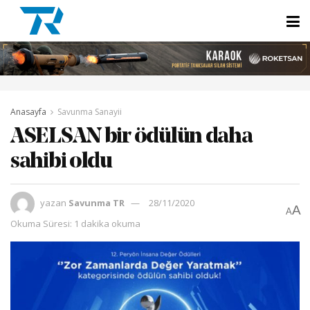
Anasayfa
Savunma Sanayii
ASELSAN bir ödülün daha
sahibi oldu
yazan
Savunma TR
28/11/2020
A
A
Okuma Süresi: 1 dakika okuma