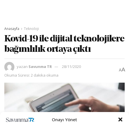
Anasayfa
Teknoloji
Kovid-19 ile dijital teknolojilere
bağımlılık ortaya çıktı
yazan
Savunma TR
28/11/2020
A
A
Okuma Süresi: 2 dakika okuma
Onayı Yönet