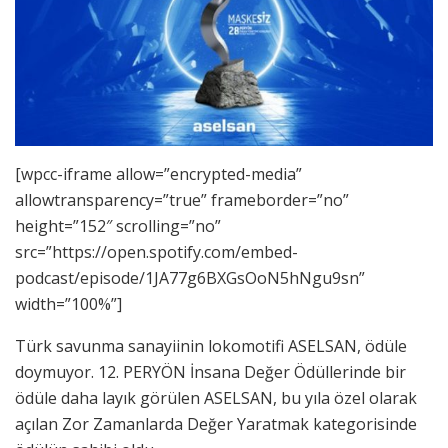
[wpcc-iframe allow=”encrypted-media”
allowtransparency=”true” frameborder=”no”
height=”152″ scrolling=”no”
src=”https://open.spotify.com/embed-
podcast/episode/1JA77g6BXGsOoN5hNgu9sn”
width=”100%”]
Türk savunma sanayiinin lokomotifi ASELSAN, ödüle
doymuyor. 12. PERYÖN İnsana Değer Ödüllerinde bir
ödüle daha layık görülen ASELSAN, bu yıla özel olarak
açılan Zor Zamanlarda Değer Yaratmak kategorisinde