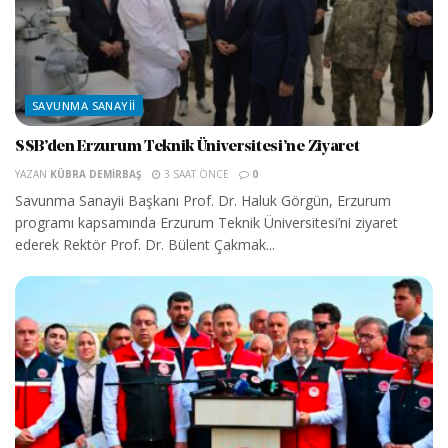
SAVUNMA SANAYII
SSB’den Erzurum Teknik Üniversitesi’ne Ziyaret
YAZAN
KÜBRA DEMIRBAŞ
3 SAAT ÖNCE
0
Savunma Sanayii Başkanı Prof. Dr. Haluk Görgün, Erzurum
programı kapsamında Erzurum Teknik Üniversitesi’ni ziyaret
ederek Rektör Prof. Dr. Bülent Çakmak...