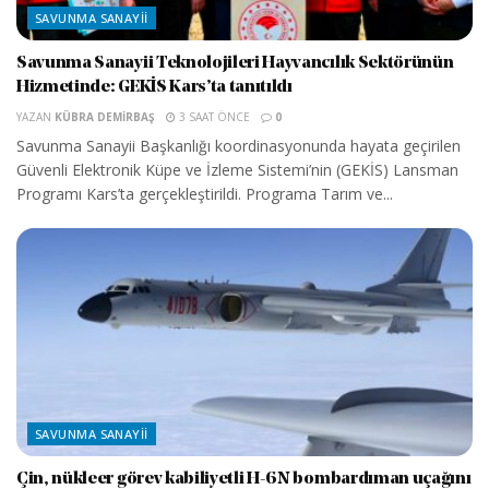
SAVUNMA SANAYII
Savunma Sanayii Teknolojileri Hayvancılık Sektörünün
Hizmetinde: GEKİS Kars’ta tanıtıldı
YAZAN
KÜBRA DEMIRBAŞ
3 SAAT ÖNCE
0
Savunma Sanayii Başkanlığı koordinasyonunda hayata geçirilen
Güvenli Elektronik Küpe ve İzleme Sistemi’nin (GEKİS) Lansman
Programı Kars’ta gerçekleştirildi. Programa Tarım ve...
SAVUNMA SANAYII
Çin, nükleer görev kabiliyetli H-6N bombardıman uçağını