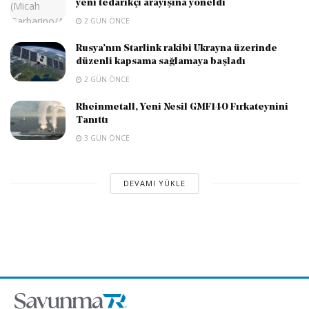
yeni tedarikçi arayışına yöneldi
2 GÜN ÖNCE
Rusya’nın Starlink rakibi Ukrayna üzerinde
düzenli kapsama sağlamaya başladı
2 GÜN ÖNCE
Rheinmetall, Yeni Nesil GMF140 Fırkateynini
Tanıttı
3 GÜN ÖNCE
DEVAMI YÜKLE