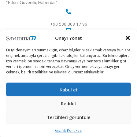
“Etkin, Güvenilir, Haberdar”
+90 530 308 17 96
Onayı Yönet
iletisim@savunmatr.com
En iyi deneyimleri sunmak için, cihaz bilgilerini saklamak ve/veya bunlara
erişmek amacıyla çerezler gibi teknolojiler kullanıyoruz. Bu teknolojilere
izin vermek, bu sitedeki tarama davranışı veya benzersiz kimlikler gibi
verileri işlememize izin verecektir. Onay vermemek veya onayı geri
2026 © Savunma TR. Tüm Hakları Saklıdır.
çekmek, belirli özellikleri ve işlevleri olumsuz etkileyebilir.
Savunma Sanayii
Kategoriler
SavunmaTR
Kabul et
Hava Platformları
Siber Güvenlik
Hakkımızda
Kara Platformları
Teknoloji
Kariyer
Reddet
Deniz Platformları
Röportajlar
Gizlilik Politikası
Tercihleri görüntüle
İnsansız Sistemler
Politika
Künye
Silah Sistemleri
Dosya Haber
İletişim
Gizlilik Politikası