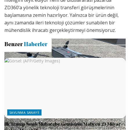
niteliğini teyit ediyor hem de uluslararası pazarda
ZD360’a yönelik teknoloji transferi görüşmelerinin
başlamasına zemin hazırlıyor. Yalnızca bir ürün değil,
aynı zamanda ileri teknoloji çözümler sunabilen bir
mühendislik ihracatı gerçekleştirmeyi önemsiyoruz.
Benzer
Haberler
SAVUNMA SANAYII
İlk Trump Sınıfı Muharebe Gemisinin Maliyeti 23 Milyar