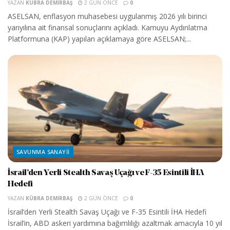
YAZAN
KÜBRA DEMIRBAŞ
2 GÜN ÖNCE
0
ASELSAN, enflasyon muhasebesi uygulanmış 2026 yılı birinci
yarıyılına ait finansal sonuçlarını açıkladı. Kamuyu Aydınlatma
Platformuna (KAP) yapılan açıklamaya göre ASELSAN;...
SAVUNMA SANAYII
İsrail’den Yerli Stealth Savaş Uçağı ve F-35 Esintili İHA
Hedefi
YAZAN
KÜBRA DEMIRBAŞ
2 GÜN ÖNCE
0
İsrail’den Yerli Stealth Savaş Uçağı ve F-35 Esintili İHA Hedefi
İsrail’in, ABD askeri yardımına bağımlılığı azaltmak amacıyla 10 yıl