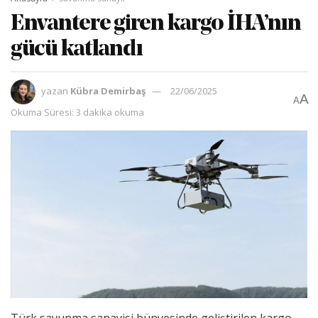
Envantere giren kargo İHA’nın
gücü katlandı
yazan
Kübra Demirbaş
22/06/2025
A
A
Okuma Süresi: 3 dakika okuma
Türk savunma sanayisi bünyesinde geliştirilen kargo