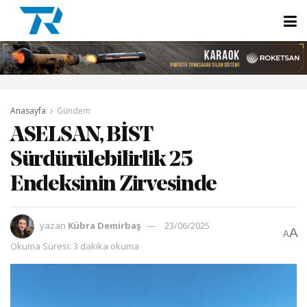
Anasayfa
Gündem
ASELSAN, BİST
Sürdürülebilirlik 25
Endeksinin Zirvesinde
yazan
Kübra Demirbaş
23/06/2025
A
A
Okuma Süresi: 3 dakika okuma