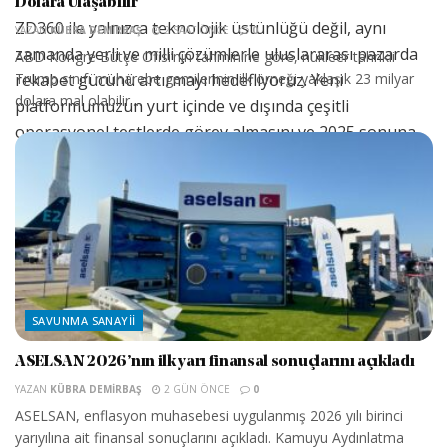
Dolara Ulaşabilir
ZD360 ile yalnızca teknolojik üstünlüğü değil, aynı
YAZAN
KÜBRA DEMIRBAŞ
2 SAAT ÖNCE
0
zamanda yerli ve milli çözümlerle uluslararası pazarda
ABD Kongre Bütçe Ofisi’nin tahminine göre, nükleer tahrikli
Trump sınıfı muharebe gemilerinin ilk örneği yaklaşık 23 milyar
rekabet gücünü artırmayı hedefliyoruz. Yeni
dolara mal olabilir....
platformumuzun yurt içinde ve dışında çeşitli
operasyonel testlerde görev almasını ve 2025 sonuna
kadar ilk teslimatını gerçekleştirmeyi amaçlıyoruz.”
Kaynak: AA
SAVUNMA SANAYII
ASELSAN 2026’nın ilk yarı finansal sonuçlarını açıkladı
YAZAN
KÜBRA DEMIRBAŞ
2 GÜN ÖNCE
0
ASELSAN, enflasyon muhasebesi uygulanmış 2026 yılı birinci
yarıyılına ait finansal sonuçlarını açıkladı. Kamuyu Aydınlatma