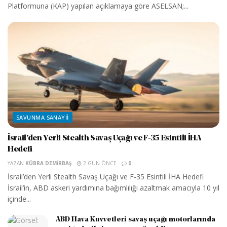
Platformuna (KAP) yapılan açıklamaya göre ASELSAN;...
SAVUNMA SANAYII
İsrail’den Yerli Stealth Savaş Uçağı ve F-35 Esintili İHA
Hedefi
YAZAN
KÜBRA DEMIRBAŞ
2 GÜN ÖNCE
0
İsrail’den Yerli Stealth Savaş Uçağı ve F-35 Esintili İHA Hedefi
İsrail’in, ABD askeri yardımına bağımlılığı azaltmak amacıyla 10 yıl
içinde...
ABD Hava Kuvvetleri savaş uçağı motorlarında