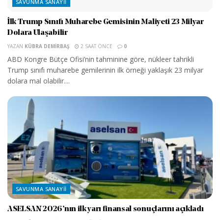
SAVUNMA SANAYII
İlk Trump Sınıfı Muharebe Gemisinin Maliyeti 23 Milyar
Dolara Ulaşabilir
YAZAN
KÜBRA DEMIRBAŞ
2 SAAT ÖNCE
0
ABD Kongre Bütçe Ofisi’nin tahminine göre, nükleer tahrikli
Trump sınıfı muharebe gemilerinin ilk örneği yaklaşık 23 milyar
dolara mal olabilir....
SAVUNMA SANAYII
ASELSAN 2026’nın ilk yarı finansal sonuçlarını açıkladı