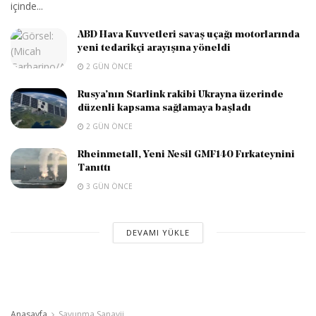
içinde...
ABD Hava Kuvvetleri savaş uçağı motorlarında
yeni tedarikçi arayışına yöneldi
2 GÜN ÖNCE
Rusya’nın Starlink rakibi Ukrayna üzerinde
düzenli kapsama sağlamaya başladı
2 GÜN ÖNCE
Rheinmetall, Yeni Nesil GMF140 Fırkateynini
Tanıttı
3 GÜN ÖNCE
DEVAMI YÜKLE
Anasayfa
Savunma Sanayii