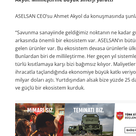
ASELSAN CEO’su Ahmet Akyol da konuşmasında şunlar
“Savunma sanayiinde geldiğimiz noktanın ne kadar güz
arkasında önemli bir ekosistem var. ASELSAN’ın bütün
gelen ürünler var. Bu ekosistem devasa ürünlerle ül
Bunlardan biri de millileştirme. Her geçen yıl sistemler
türlü kısıtlamaya karşı bizi bağımsız kılıyor. Maliyetl
ihracatla taçlandığında ekonomiye büyük katkı veriyo
milyar doları aştı. Yurtdışından alsak bize yüzde 25 d
ve güçlü bir ekosistem kurduk.