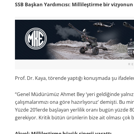
SSB Başkan Yardımcısı
: Millileştirme bir vizyonun
R
Prof. Dr. Kaya, törende yaptığı konuşmada şu ifadeler
“Genel Müdürümüz Ahmet Bey ‘yeri geldiğinde yalnız
çalışmalarımızı ona göre hazırlıyoruz’ demişti. Bu min
Yüzde 20’lerde başlayan yerlilik oranı bugün yüzde 80
gerekiyor. Kritik bütün ürünlerin bize ait olması çok
Akyol: Millileştirme büyük sinerji yarattı