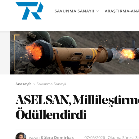
SAVUNMA SANAYII
ARAŞTIRMA-ANA
Anasayfa
Savunma Sanayii
ASELSAN, Millileştir
Ödüllendirdi
yazan
Kübra Demirbaş
07/05/2026
Okuma Süresi: 3