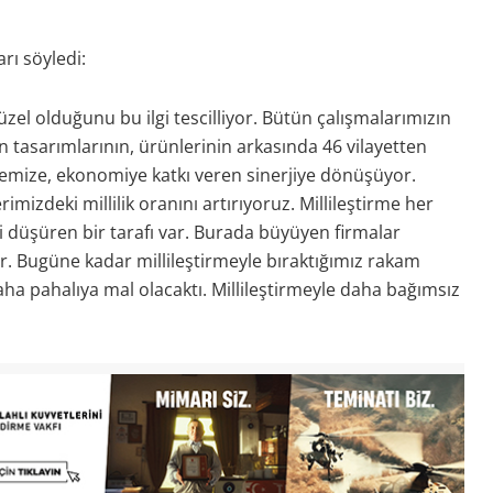
ı söyledi:
el olduğunu bu ilgi tescilliyor. Bütün çalışmalarımızın
 tasarımlarının, ürünlerinin arkasında 46 vilayetten
kemize, ekonomiye katkı veren sinerjiye dönüşüyor.
imizdeki millilik oranını artırıyoruz. Millileştirme her
eri düşüren bir tarafı var. Burada büyüyen firmalar
r. Bugüne kadar millileştirmeyle bıraktığımız rakam
aha pahalıya mal olacaktı. Millileştirmeyle daha bağımsız