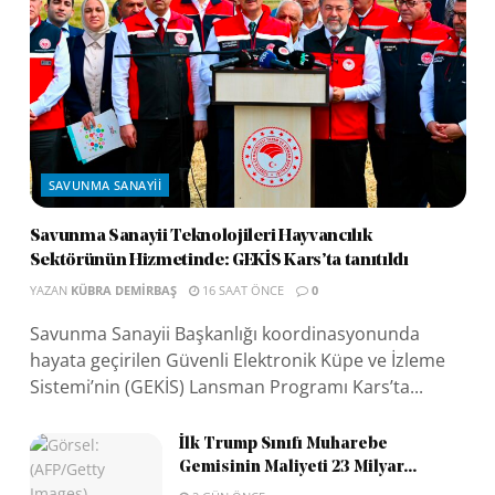
SAVUNMA SANAYII
Savunma Sanayii Teknolojileri Hayvancılık
Sektörünün Hizmetinde: GEKİS Kars’ta tanıtıldı
YAZAN
KÜBRA DEMIRBAŞ
16 SAAT ÖNCE
0
Savunma Sanayii Başkanlığı koordinasyonunda
hayata geçirilen Güvenli Elektronik Küpe ve İzleme
Sistemi’nin (GEKİS) Lansman Programı Kars’ta...
İlk Trump Sınıfı Muharebe
Gemisinin Maliyeti 23 Milyar...