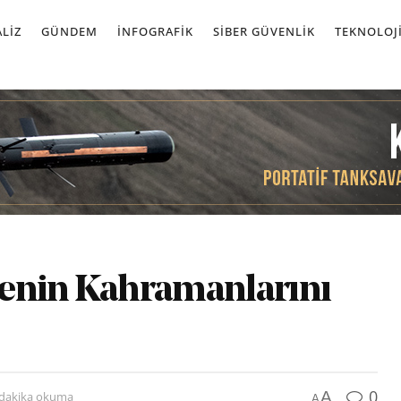
LIZ
GÜNDEM
İNFOGRAFIK
SIBER GÜVENLIK
TEKNOLOJ
menin Kahramanlarını
0
A
 dakika okuma
A