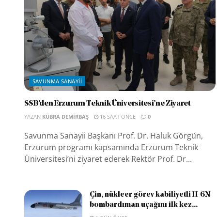
SAVUNMA SANAYII
SSB’den Erzurum Teknik Üniversitesi’ne Ziyaret
YAZAN
KÜBRA DEMIRBAŞ
16 SAAT ÖNCE
0
Savunma Sanayii Başkanı Prof. Dr. Haluk Görgün,
Erzurum programı kapsamında Erzurum Teknik
Üniversitesi’ni ziyaret ederek Rektör Prof. Dr...
Çin, nükleer görev kabiliyetli H-6N
bombardıman uçağını ilk kez...