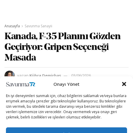
Anasayfa
Savunma Sanayii
Kanada, F-35 Planını Gözden
Geçiriyor: Gripen Seçeneği
Masada
yazan
Kübra Demirbaş
03/06/2026
A
A
Onayı Yönet
Okuma Süresi: 3 dakika okuma
En iyi deneyimleri sunmak için, cihaz bilgilerini saklamak ve/veya bunlara
erişmek amacıyla çerezler gibi teknolojiler kullanıyoruz. Bu teknolojilere
izin vermek, bu sitedeki tarama davranışı veya benzersiz kimlikler gibi
verileri işlememize izin verecektir. Onay vermemek veya onayı geri
çekmek, belirli özellikleri ve işlevleri olumsuz etkileyebilir.