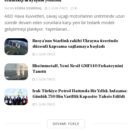
tedarikçi arayışına yöneldi
YAZAN
KÜBRA DEMIRBAŞ
2 GÜN ÖNCE
0
ABD Hava Kuvvetleri, savaş uçağı motorlarının üretiminde uzun
süredir devam eden sorunlara karşı yeni bir tedarik modeli
geliştirmeyi planlıyor. Yayımlanan...
Rusya’nın Starlink rakibi Ukrayna üzerinde
düzenli kapsama sağlamaya başladı
2 GÜN ÖNCE
Rheinmetall, Yeni Nesil GMF140 Fırkateynini
Tanıttı
3 GÜN ÖNCE
Irak-Türkiye Petrol Hattında Bir Yıllık Anlaşma:
Günlük 750 Bin Varillik Kapasite Tahsis Edildi
5 GÜN ÖNCE
DEVAMI YÜKLE