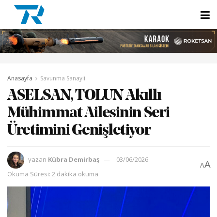
Anasayfa
Savunma Sanayii
ASELSAN, TOLUN Akıllı
Mühimmat Ailesinin Seri
Üretimini Genişletiyor
yazan
Kübra Demirbaş
03/06/2026
A
A
Okuma Süresi: 2 dakika okuma