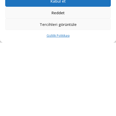
Kabul et
Reddet
Tercihleri görüntüle
Gizlilik Politikası
Kanada’nın, savaş uçağı tedarik programında önemli bir
değişikliği değerlendirdiği öne sürüldü. Kanada gazetesi
La Presse
tarafından 30 Mayıs’ta yayımlanan habere
göre Ottawa yönetimi, yaklaşık 30 adet F-35A savaş
uçağını muhafaza ederken yaklaşık 60 adet Saab Gripen
E/F tedarik edilmesini içeren bir senaryoyu inceliyor.
Kanada makamları söz konusu rakamları
doğrulamazken, hükümet savaş uçağı programının
hâlen gözden geçirildiğini belirtiyor.
Henüz resmiyet kazanmayan bu tartışma, yalnızca bir