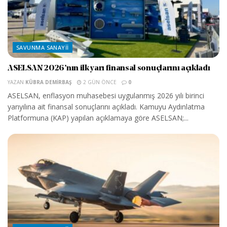
SAVUNMA SANAYII
ASELSAN 2026’nın ilk yarı finansal sonuçlarını açıkladı
YAZAN
KÜBRA DEMIRBAŞ
2 GÜN ÖNCE
0
ASELSAN, enflasyon muhasebesi uygulanmış 2026 yılı birinci
yarıyılına ait finansal sonuçlarını açıkladı. Kamuyu Aydınlatma
Platformuna (KAP) yapılan açıklamaya göre ASELSAN;...