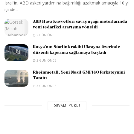
İsrail’in, ABD askeri yardımına bağımlılığı azaltmak amacıyla 10 yıl
içinde...
ABD Hava Kuvvetleri savaş uçağı motorlarında
yeni tedarikçi arayışına yöneldi
2 GÜN ÖNCE
Rusya’nın Starlink rakibi Ukrayna üzerinde
düzenli kapsama sağlamaya başladı
2 GÜN ÖNCE
Rheinmetall, Yeni Nesil GMF140 Fırkateynini
Tanıttı
3 GÜN ÖNCE
DEVAMI YÜKLE