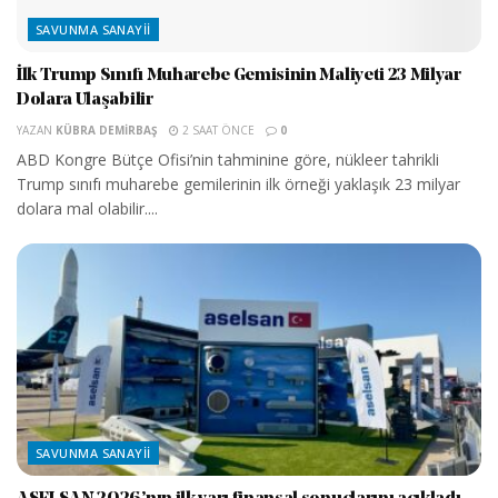
SAVUNMA SANAYII
İlk Trump Sınıfı Muharebe Gemisinin Maliyeti 23 Milyar
Dolara Ulaşabilir
YAZAN
KÜBRA DEMIRBAŞ
2 SAAT ÖNCE
0
ABD Kongre Bütçe Ofisi’nin tahminine göre, nükleer tahrikli
Trump sınıfı muharebe gemilerinin ilk örneği yaklaşık 23 milyar
dolara mal olabilir....
SAVUNMA SANAYII