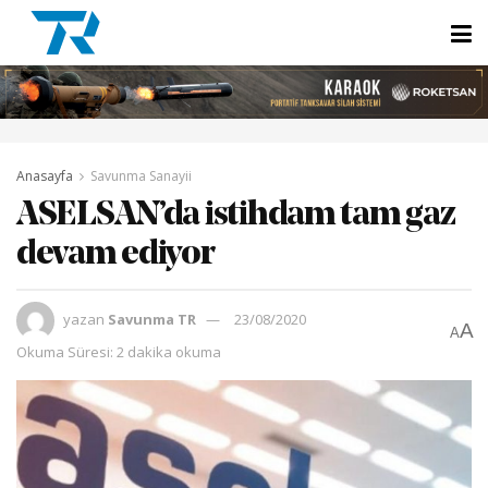
Anasayfa
Savunma Sanayii
ASELSAN’da istihdam tam gaz
devam ediyor
yazan
Savunma TR
23/08/2020
A
A
Okuma Süresi: 2 dakika okuma