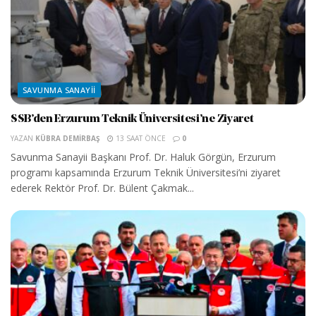
SAVUNMA SANAYII
SSB’den Erzurum Teknik Üniversitesi’ne Ziyaret
YAZAN
KÜBRA DEMIRBAŞ
13 SAAT ÖNCE
0
Savunma Sanayii Başkanı Prof. Dr. Haluk Görgün, Erzurum
programı kapsamında Erzurum Teknik Üniversitesi’ni ziyaret
ederek Rektör Prof. Dr. Bülent Çakmak...