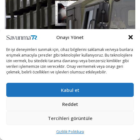
Onayı Yönet
ABD ordusu, drone önlemleri yatırımlarına devam
ediyor!
En iyi deneyimleri sunmak için, cihaz bilgilerini saklamak ve/veya bunlara
erişmek amacıyla çerezler gibi teknolojiler kullanıyoruz. Bu teknolojilere
izin vermek, bu sitedeki tarama davranışı veya benzersiz kimlikler gibi
18 Aralık’ta ABD Hükümetinin bilgilendirme sistemi
verileri işlememize izin verecektir. Onay vermemek veya onayı geri
üzerinde yayınlanan belgeye göre kuvvet, Raytheon
çekmek, belirli özellikleri ve işlevleri olumsuz etkileyebilir.
firmasından 5 yıl içinde toplam 6700 füzenin ve 277
lançerin üretimi üzerine ihalesiz doğrudan satış için
Kabul et
talepte bulundu.
Reddet
Hükümet; 5 yıl içinde 6000 adet savaş başlıklı Block 2
serisi ve 700 adet elektrik motorlu Block 3 serisi Coyote
Tercihleri görüntüle
mühimmatının yanında 252 adet sabit, 25 adet
Gizlilik Politikası
taşınabilir lançer; 118 sabit, 33 taşınabilir Ku-Band