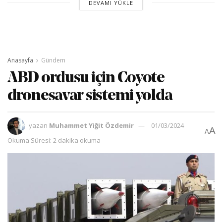
DEVAMI YÜKLE
Anasayfa
Gündem
ABD ordusu için Coyote
dronesavar sistemi yolda
yazan
Muhammet Yiğit Özdemir
01/03/2024
A
A
Okuma Süresi: 2 dakika okuma