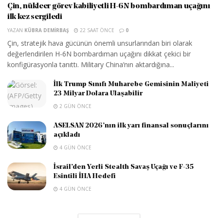
Çin, nükleer görev kabiliyetli H-6N bombardıman uçağını
ilk kez sergiledi
YAZAN
KÜBRA DEMIRBAŞ
22 SAAT ÖNCE
0
Çin, stratejik hava gücünün önemli unsurlarından biri olarak
değerlendirilen H-6N bombardıman uçağını dikkat çekici bir
konfigürasyonla tanıttı. Military China’nın aktardığına...
İlk Trump Sınıfı Muharebe Gemisinin Maliyeti
23 Milyar Dolara Ulaşabilir
2 GÜN ÖNCE
ASELSAN 2026’nın ilk yarı finansal sonuçlarını
açıkladı
4 GÜN ÖNCE
İsrail’den Yerli Stealth Savaş Uçağı ve F-35
Esintili İHA Hedefi
4 GÜN ÖNCE