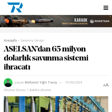
Anasayfa
Savunma Sanayii
ASELSAN’dan 65 milyon
dolarlık savunma sistemi
ihracatı
yazan
Mehmet Yiğit Tanış
01/03/2024
A
A
Okuma Süresi: 1 dakika okuma