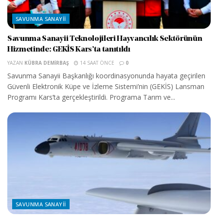
SAVUNMA SANAYII
Savunma Sanayii Teknolojileri Hayvancılık Sektörünün
Hizmetinde: GEKİS Kars’ta tanıtıldı
YAZAN
KÜBRA DEMIRBAŞ
14 SAAT ÖNCE
0
Savunma Sanayii Başkanlığı koordinasyonunda hayata geçirilen
Güvenli Elektronik Küpe ve İzleme Sistemi’nin (GEKİS) Lansman
Programı Kars’ta gerçekleştirildi. Programa Tarım ve...
SAVUNMA SANAYII