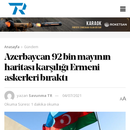
Anasayfa
Gündem
Azerbaycan 92 bin mayının
haritası karşılığı Ermeni
askerleri bıraktı
yazan
Savunma TR
04/07/2021
A
A
Okuma Süresi: 1 dakika okuma