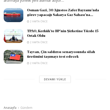
artırmaya yönelik yeni adımlar atıyor....
Osman Gazi, 30 Ağustos Zafer Bayramı’nda
görev yapacağı Sakarya Gaz Sahası’na...
2 HAFTA ÖNCE
TPAO, Kerkük’te BP’nin Şirketine Yüzde 15
Ortak Oldu
2 HAFTA ÖNCE
Tayvan, Çin saldırısı senaryosunda silah
üretimini taşımayı test edecek
2 HAFTA ÖNCE
DEVAMI YÜKLE
Anasayfa
Gündem