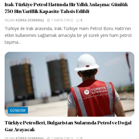
Irak-Türkiye Petrol Hattında Bir Yıllık Anlaşma: Günlük
750 Bin Varillik Kapasite Tahsis Edildi
YAZAN
KÜBRA DEMIRBAŞ
1 HAFTA ÖNCE
0
Türkiye ile Irak arasında, Irak-Türkiye Ham Petrol Boru Hattı'nın
etkin kullanımını sağlamak amacıyla bir yıl süreli yeni ham petrol
taşıma...
GÜNDEM
Türkiye Petrolleri, Bulgaristan Sularında Petrol ve Doğal
Gaz Arayacak
YAZAN
KÜBRA DEMIRBAŞ
1 HAFTA ÖNCE
0