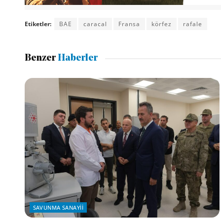
Etiketler:
BAE
caracal
Fransa
körfez
rafale
Benzer
Haberler
SAVUNMA SANAYII