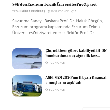
SSB’den Erzurum Teknik Üniversitesi’ne Ziyaret
YAZAN
KÜBRA DEMIRBAŞ
20 SAAT ÖNCE
0
Savunma Sanayii Başkanı Prof. Dr. Haluk Görgün,
Erzurum programı kapsamında Erzurum Teknik
Üniversitesi’ni ziyaret ederek Rektör Prof. Dr...
Çin, nükleer görev kabiliyetli H-6N
bombardıman uçağını ilk kez...
1 GÜN ÖNCE
ASELSAN 2026’nın ilk yarı finansal
sonuçlarını açıkladı
4 GÜN ÖNCE