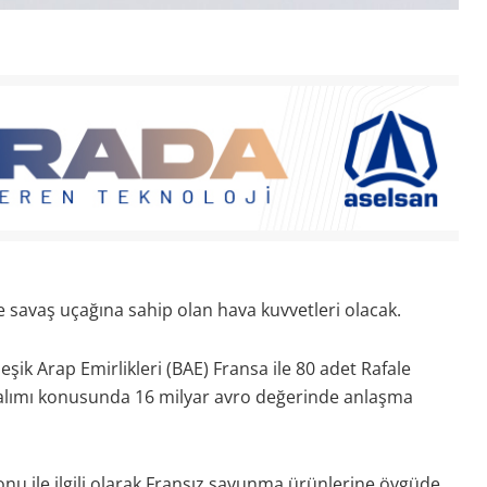
le savaş uçağına sahip olan hava kuvvetleri olacak.
şik Arap Emirlikleri (BAE) Fransa ile 80 adet Rafale
i alımı konusunda 16 milyar avro değerinde anlaşma
u ile ilgili olarak Fransız savunma ürünlerine övgüde