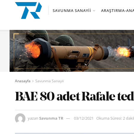
SAVUNMA SANAYII
ARAŞTIRMA-ANA
Anasayfa
Savunma Sanayii
BAE 80 adet Rafale te
yazan
Savunma TR
03/12/2021
Okuma Süresi: 2 dak