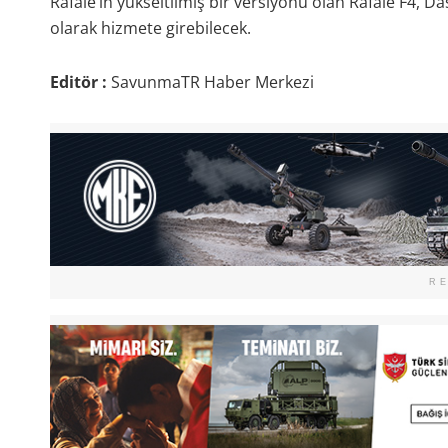
Rafale’in yükseltilmiş bir versiyonu olan Rafale F4, Das
olarak hizmete girebilecek.
Editör :
SavunmaTR Haber Merkezi
R