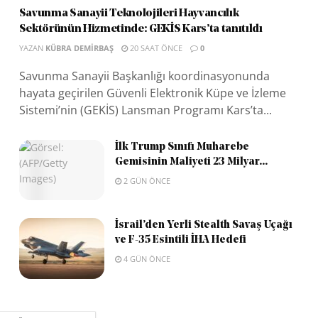
Savunma Sanayii Teknolojileri Hayvancılık
Sektörünün Hizmetinde: GEKİS Kars’ta tanıtıldı
YAZAN
KÜBRA DEMIRBAŞ
20 SAAT ÖNCE
0
Savunma Sanayii Başkanlığı koordinasyonunda
hayata geçirilen Güvenli Elektronik Küpe ve İzleme
Sistemi’nin (GEKİS) Lansman Programı Kars’ta...
İlk Trump Sınıfı Muharebe
Gemisinin Maliyeti 23 Milyar...
2 GÜN ÖNCE
İsrail’den Yerli Stealth Savaş Uçağı
ve F-35 Esintili İHA Hedefi
4 GÜN ÖNCE