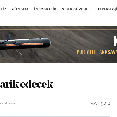
LIZ
GÜNDEM
İNFOGRAFIK
SIBER GÜVENLIK
TEKNOLOJ
darik edecek
0
A
ika okuma
A