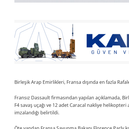
Birleşik Arap Emirlikleri, Fransa dışında en fazla Rafa
Fransız Dassault firmasından yapılan açıklamada, Birle
F4 savaş uçağı ve 12 adet Caracal nakliye helikopter
imzalandığı belirtildi.
Öte yandan Fransa Savunma Bakanı Florence Parly kon