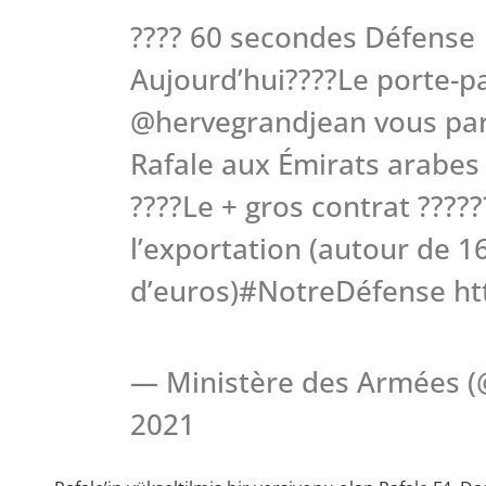
???? 60 secondes Défense
Aujourd’hui????Le porte-
@hervegrandjean vous parl
Rafale aux Émirats arabes 
????Le + gros contrat ????
l’exportation (autour de 16
d’euros)#NotreDéfense ht
— Ministère des Armées 
2021