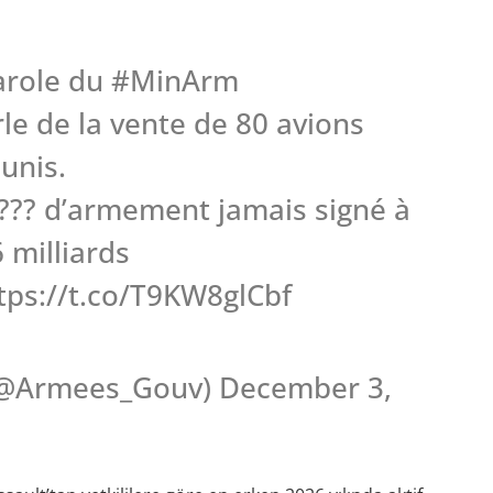
parole du #MinArm
e de la vente de 80 avions
unis.
???? d’armement jamais signé à
 milliards
tps://t.co/T9KW8glCbf
(@Armees_Gouv) December 3,