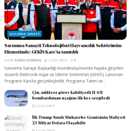
SAVUNMA SANAYII
Savunma Sanayii Teknolojileri Hayvancılık Sektörünün
Hizmetinde: GEKİS Kars’ta tanıtıldı
YAZAN
KÜBRA DEMIRBAŞ
3 GÜN ÖNCE
0
Savunma Sanayii Başkanlığı koordinasyonunda hayata geçirilen
Güvenli Elektronik Küpe ve İzleme Sistemi’nin (GEKİS) Lansman
Programı Kars’ta gerçekleştirildi. Programa Tarım ve...
Çin, nükleer görev kabiliyetli H-6N
bombardıman uçağını ilk kez sergiledi
3 GÜN ÖNCE
İlk Trump Sınıfı Muharebe Gemisinin Maliyeti
23 Milyar Dolara Ulaşabilir
4 GÜN ÖNCE