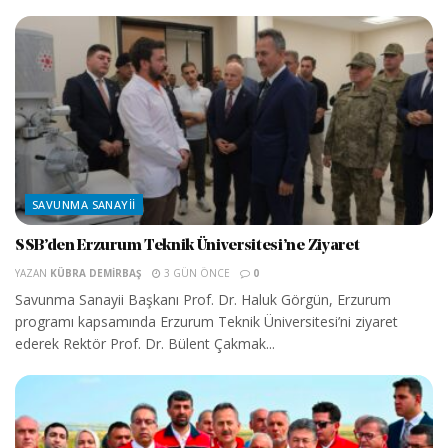
SAVUNMA SANAYII
SSB’den Erzurum Teknik Üniversitesi’ne Ziyaret
YAZAN
KÜBRA DEMIRBAŞ
3 GÜN ÖNCE
0
Savunma Sanayii Başkanı Prof. Dr. Haluk Görgün, Erzurum
programı kapsamında Erzurum Teknik Üniversitesi’ni ziyaret
ederek Rektör Prof. Dr. Bülent Çakmak...