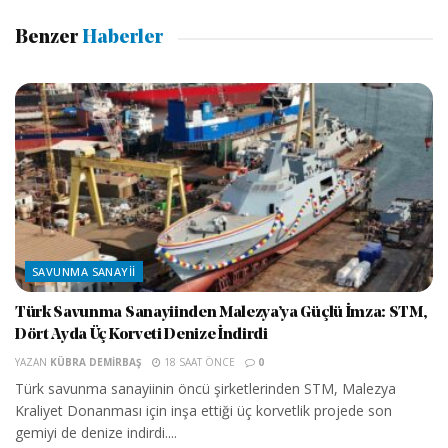
Benzer
Haberler
SAVUNMA SANAYII
Türk Savunma Sanayiinden Malezya’ya Güçlü İmza: STM,
Dört Ayda Üç Korveti Denize İndirdi
YAZAN
KÜBRA DEMIRBAŞ
18 SAAT ÖNCE
0
Türk savunma sanayiinin öncü şirketlerinden STM, Malezya
Kraliyet Donanması için inşa ettiği üç korvetlik projede son
gemiyi de denize indirdi....