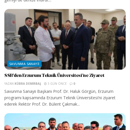
SAVUNMA SANAYII
SSB’den Erzurum Teknik Üniversitesi’ne Ziyaret
YAZAN
KÜBRA DEMIRBAŞ
3 GÜN ÖNCE
0
Savunma Sanayii Başkanı Prof. Dr. Haluk Görgün, Erzurum
programı kapsamında Erzurum Teknik Üniversitesi’ni ziyaret
ederek Rektör Prof. Dr. Bülent Çakmak...