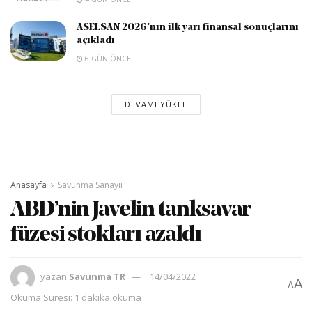
ASELSAN 2026’nın ilk yarı finansal sonuçlarını
açıkladı
6 GÜN ÖNCE
DEVAMI YÜKLE
Anasayfa
Savunma Sanayii
ABD’nin Javelin tanksavar
füzesi stokları azaldı
yazan
Savunma TR
14/04/2022
A
A
Okuma Süresi: 1 dakika okuma