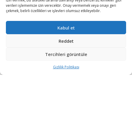
izin vermek, bu sitedeki tarama davranışı veya benzersiz kimlikler gibi
4 GÜN ÖNCE
verileri işlememize izin verecektir. Onay vermemek veya onayı geri
çekmek, belirli özellikleri ve işlevleri olumsuz etkileyebilir.
ASELSAN 2026’nın ilk yarı finansal sonuçlarını
açıkladı
Kabul et
6 GÜN ÖNCE
Reddet
DEVAMI YÜKLE
Tercihleri görüntüle
Gizlilik Politikası
“Etkin, Güvenilir, Haberdar”
+90 530 308 17 96