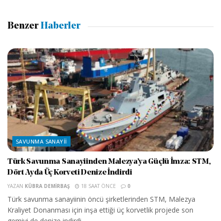
Benzer
Haberler
SAVUNMA SANAYII
Türk Savunma Sanayiinden Malezya’ya Güçlü İmza: STM,
Dört Ayda Üç Korveti Denize İndirdi
YAZAN
KÜBRA DEMIRBAŞ
18 SAAT ÖNCE
0
Türk savunma sanayiinin öncü şirketlerinden STM, Malezya
Kraliyet Donanması için inşa ettiği üç korvetlik projede son
gemiyi de denize indirdi....