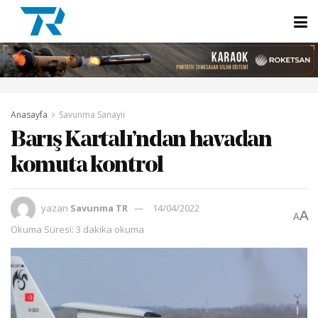
Anasayfa
Savunma Sanayii
Barış Kartalı’ndan havadan
komuta kontrol
yazan
Savunma TR
14/04/2022
A
A
Okuma Süresi: 3 dakika okuma