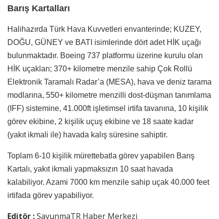
Barış Kartalları
Halihazırda Türk Hava Kuvvetleri envanterinde; KUZEY,
DOĞU, GÜNEY ve BATI isimlerinde dört adet HİK uçağı
bulunmaktadır. Boeing 737 platformu üzerine kurulu olan
HİK uçakları; 370+ kilometre menzile sahip Çok Rollü
Elektronik Taramalı Radar’a (MESA), hava ve deniz tarama
modlarına, 550+ kilometre menzilli dost-düşman tanımlama
(IFF) sistemine, 41.000ft işletimsel irtifa tavanına, 10 kişilik
görev ekibine, 2 kişilik uçuş ekibine ve 18 saate kadar
(yakıt ikmali ile) havada kalış süresine sahiptir.
Toplam 6-10 kişilik mürettebatla görev yapabilen Barış
Kartalı, yakıt ikmali yapmaksızın 10 saat havada
kalabiliyor. Azami 7000 km menzile sahip uçak 40.000 feet
irtifada görev yapabiliyor.
Editör :
SavunmaTR Haber Merkezi