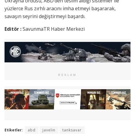
Ukrayna ordusu, ABD’den teslim aldığı sistemler ile
yüzlerce Rus zırhlı aracını imha etmeyi başararak,
savaşın seyrini değiştirmeyi başardı.
Editör :
SavunmaTR Haber Merkezi
REKLAM
Etiketler:
abd
javelin
tanksavar