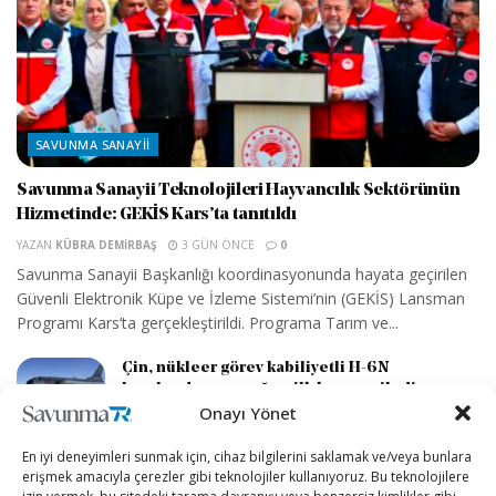
SAVUNMA SANAYII
Savunma Sanayii Teknolojileri Hayvancılık Sektörünün
Hizmetinde: GEKİS Kars’ta tanıtıldı
YAZAN
KÜBRA DEMIRBAŞ
3 GÜN ÖNCE
0
Savunma Sanayii Başkanlığı koordinasyonunda hayata geçirilen
Güvenli Elektronik Küpe ve İzleme Sistemi’nin (GEKİS) Lansman
Programı Kars’ta gerçekleştirildi. Programa Tarım ve...
Çin, nükleer görev kabiliyetli H-6N
bombardıman uçağını ilk kez sergiledi
Onayı Yönet
3 GÜN ÖNCE
En iyi deneyimleri sunmak için, cihaz bilgilerini saklamak ve/veya bunlara
İlk Trump Sınıfı Muharebe Gemisinin Maliyeti
erişmek amacıyla çerezler gibi teknolojiler kullanıyoruz. Bu teknolojilere
23 Milyar Dolara Ulaşabilir