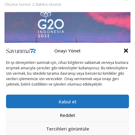
Okuma Süresi: 2 dakika okuma
Onayı Yönet
En iyi deneyimleri sunmak için, cihaz bilgilerini saklamak ve/veya bunlara
erişmek amacıyla çerezler gibi teknolojiler kullanıyoruz. Bu teknolojilere
izin vermek, bu sitedeki tarama davranışı veya benzersiz kimlikler gibi
verileri işlememize izin verecektir. Onay vermemek veya onayı geri
çekmek, belirli özellikleri ve işlevleri olumsuz etkileyebilir.
Cumhurbaşkanı Recep Tayyip Erdoğan, Endenozya’nın
Kabul et
Bali Adası’nda düzenlenen G20 Liderler Zirvesi sonrası
basın toplantısı düzenleyerek açıklamalarda bulundu.
Reddet
Erdoğan bir gazetecinin “Yunanistan’ın Doğu Akdeniz
Tercihleri görüntüle
ve Ege adaları konusundaki açıklamaları” ile ABD