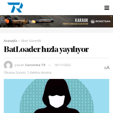
Anasayfa
Siber Güvenlik
BatLoader hızla yayılıyor
yazan
Savunma TR
16/11/2022
A
A
Okuma Süresi: 1 dakika okuma