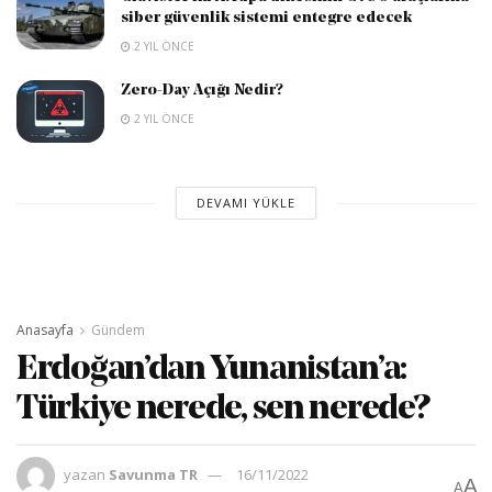
siber güvenlik sistemi entegre edecek
2 YIL ÖNCE
Zero-Day Açığı Nedir?
2 YIL ÖNCE
DEVAMI YÜKLE
Anasayfa
Gündem
Erdoğan’dan Yunanistan’a:
Türkiye nerede, sen nerede?
yazan
Savunma TR
16/11/2022
A
A