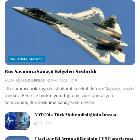
SAVUNMA SANAYII
Rus Savunma Sanayii Belgeleri Sızdırıldı
YAZAN
KÜBRA DEMIRBAŞ
9 AY ÖNCE
0
Uluslararası açık kaynak istihbarat kolektifi InformNapalm, analiz
merkezi Fenix ile birlikte yürüttüğü bir siber operasyon
sonucunda, Rus savunma sanayisinin önemli...
NATO’da Türk Mühendisliğinin İmzası
1 YIL ÖNCE
Clavister iki Avrupa ülkesinin CV90 araçlarına