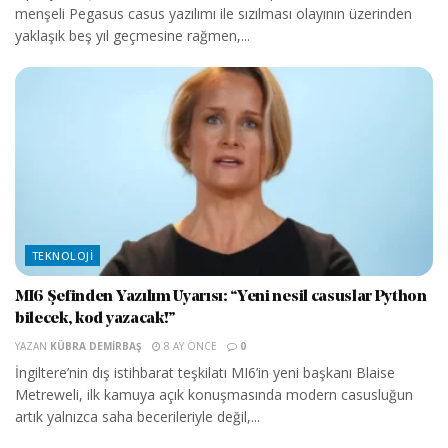
menşeli Pegasus casus yazılımı ile sızılması olayının üzerinden
yaklaşık beş yıl geçmesine rağmen,...
TEKNOLOJI
MI6 Şefinden Yazılım Uyarısı: “Yeni nesil casuslar Python
bilecek, kod yazacak!”
YAZAN
KÜBRA DEMIRBAŞ
8 AY ÖNCE
0
İngiltere’nin dış istihbarat teşkilatı MI6’in yeni başkanı Blaise
Metreweli, ilk kamuya açık konuşmasında modern casusluğun
artık yalnızca saha becerileriyle değil,...