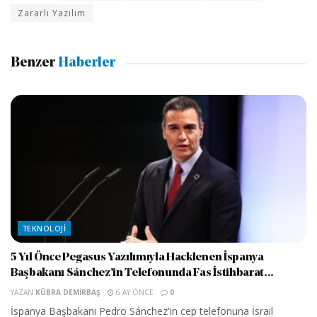
Zararlı Yazılım
Benzer
Haberler
TEKNOLOJI
5 Yıl Önce Pegasus Yazılımıyla Hacklenen İspanya
Başbakanı Sánchez’in Telefonunda Fas İstihbarat...
YAZAN
KÜBRA DEMIRBAŞ
6 AY ÖNCE
0
İspanya Başbakanı Pedro Sánchez'in cep telefonuna İsrail