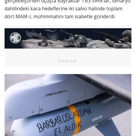
gerçekleştirilen uçuşta Bayraktar TB3 SİHA’lar, senaryo
dahilindeki kara hedeflerine iki salvo halinde toplam
dört MAM-L mühimmatını tam isabetle gönderdi.
REKLAM