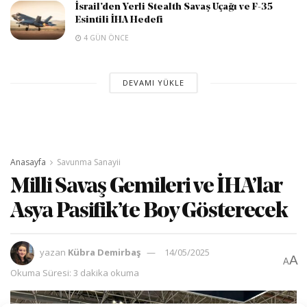
İsrail’den Yerli Stealth Savaş Uçağı ve F-35
Esintili İHA Hedefi
4 GÜN ÖNCE
DEVAMI YÜKLE
Anasayfa
Savunma Sanayii
Milli Savaş Gemileri ve İHA’lar
Asya Pasifik’te Boy Gösterecek
yazan
Kübra Demirbaş
14/05/2025
A
A
Okuma Süresi: 3 dakika okuma