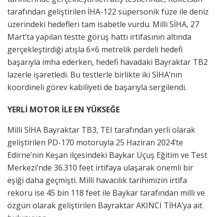
tarafından geliştirilen İHA-122 süpersonik füze ile deniz
üzerindeki hedefleri tam isabetle vurdu. Milli SİHA, 27
Mart’ta yapılan testte görüş hattı irtifasının altında
gerçekleştirdiği atışla 6×6 metrelik perdeli hedefi
başarıyla imha ederken, hedefi havadaki Bayraktar TB2
lazerle işaretledi. Bu testlerle birlikte iki SİHA’nın
koordineli görev kabiliyeti de başarıyla sergilendi.
YERLİ MOTOR İLE EN YÜKSEĞE
Milli SİHA Bayraktar TB3, TEI tarafından yerli olarak
geliştirilen PD-170 motoruyla 25 Haziran 2024’te
Edirne’nin Keşan ilçesindeki Baykar Uçuş Eğitim ve Test
Merkezi’nde 36.310 feet irtifaya ulaşarak önemli bir
eşiği daha geçmişti. Milli havacılık tarihimizin irtifa
rekoru ise 45 bin 118 feet ile Baykar tarafından milli ve
özgün olarak geliştirilen Bayraktar AKINCI TİHA’ya ait