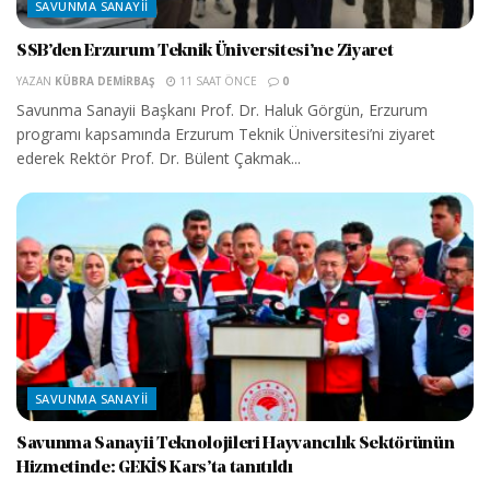
SAVUNMA SANAYII
SSB’den Erzurum Teknik Üniversitesi’ne Ziyaret
YAZAN
KÜBRA DEMIRBAŞ
11 SAAT ÖNCE
0
Savunma Sanayii Başkanı Prof. Dr. Haluk Görgün, Erzurum
programı kapsamında Erzurum Teknik Üniversitesi’ni ziyaret
ederek Rektör Prof. Dr. Bülent Çakmak...
SAVUNMA SANAYII
Savunma Sanayii Teknolojileri Hayvancılık Sektörünün
Hizmetinde: GEKİS Kars’ta tanıtıldı