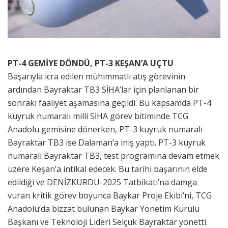
PT-4 GEMİYE DÖNDÜ, PT-3 KEŞAN’A UÇTU
Başarıyla icra edilen mühimmatlı atış görevinin
ardından Bayraktar TB3 SİHA’lar için planlanan bir
sonraki faaliyet aşamasına geçildi. Bu kapsamda PT-4
kuyruk numaralı milli SİHA görev bitiminde TCG
Anadolu gemisine dönerken, PT-3 kuyruk numaralı
Bayraktar TB3 ise Dalaman’a iniş yaptı. PT-3 kuyruk
numaralı Bayraktar TB3, test programına devam etmek
üzere Keşan’a intikal edecek. Bu tarihi başarının elde
edildiği ve DENİZKURDU-2025 Tatbikatı’na damga
vuran kritik görev boyunca Baykar Proje Ekibi’ni, TCG
Anadolu’da bizzat bulunan Baykar Yönetim Kurulu
Başkanı ve Teknoloji Lideri Selçuk Bayraktar yönetti.