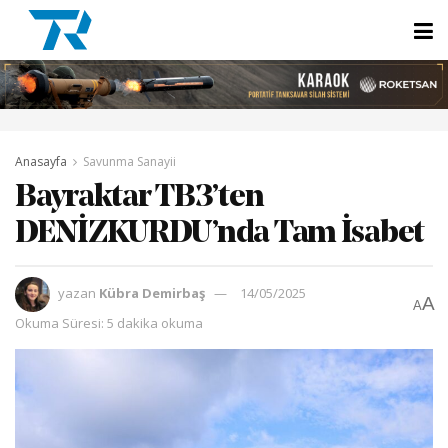
Anasayfa
Savunma Sanayii
Bayraktar TB3’ten
DENİZKURDU’nda Tam İsabet
yazan
Kübra Demirbaş
14/05/2025
A
A
Okuma Süresi: 5 dakika okuma