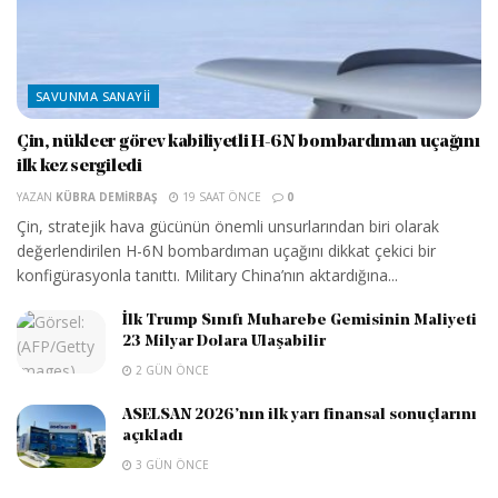
SAVUNMA SANAYII
Çin, nükleer görev kabiliyetli H-6N bombardıman uçağını
ilk kez sergiledi
YAZAN
KÜBRA DEMIRBAŞ
19 SAAT ÖNCE
0
Çin, stratejik hava gücünün önemli unsurlarından biri olarak
değerlendirilen H-6N bombardıman uçağını dikkat çekici bir
konfigürasyonla tanıttı. Military China’nın aktardığına...
İlk Trump Sınıfı Muharebe Gemisinin Maliyeti
23 Milyar Dolara Ulaşabilir
2 GÜN ÖNCE
ASELSAN 2026’nın ilk yarı finansal sonuçlarını
açıkladı
3 GÜN ÖNCE