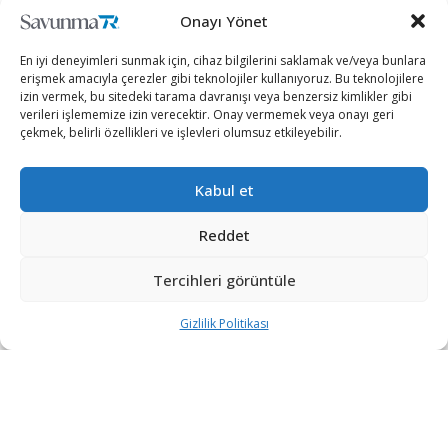
Onayı Yönet
En iyi deneyimleri sunmak için, cihaz bilgilerini saklamak ve/veya bunlara
erişmek amacıyla çerezler gibi teknolojiler kullanıyoruz. Bu teknolojilere
izin vermek, bu sitedeki tarama davranışı veya benzersiz kimlikler gibi
verileri işlememize izin verecektir. Onay vermemek veya onayı geri
çekmek, belirli özellikleri ve işlevleri olumsuz etkileyebilir.
Kabul et
Reddet
Tercihleri görüntüle
STM’nin milli imkanlarla geliştirdiği askeri deniz
Gizlilik Politikası
platformları ve taktik mini İHA sistemleri, Malezya’da
gerçekleştirilecek LIMA Fuarı’nda sergilenecek. STM,
yeni bir savaş gemisi tasarımını ilk kez bu fuarda
görücüye çıkaracak.