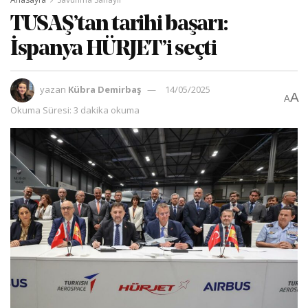
TUSAŞ’tan tarihi başarı:
İspanya HÜRJET’i seçti
yazan
Kübra Demirbaş
14/05/2025
A
A
Okuma Süresi: 3 dakika okuma