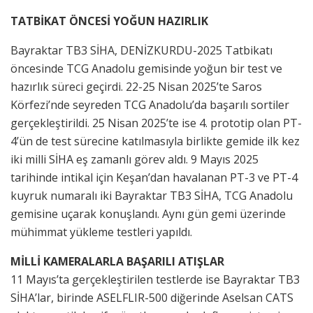
TATBİKAT ÖNCESİ YOĞUN HAZIRLIK
Bayraktar TB3 SİHA, DENİZKURDU-2025 Tatbikatı
öncesinde TCG Anadolu gemisinde yoğun bir test ve
hazırlık süreci geçirdi. 22-25 Nisan 2025’te Saros
Körfezi’nde seyreden TCG Anadolu’da başarılı sortiler
gerçekleştirildi. 25 Nisan 2025’te ise 4. prototip olan PT-
4’ün de test sürecine katılmasıyla birlikte gemide ilk kez
iki milli SİHA eş zamanlı görev aldı. 9 Mayıs 2025
tarihinde intikal için Keşan’dan havalanan PT-3 ve PT-4
kuyruk numaralı iki Bayraktar TB3 SİHA, TCG Anadolu
gemisine uçarak konuşlandı. Aynı gün gemi üzerinde
mühimmat yükleme testleri yapıldı.
MİLLİ KAMERALARLA BAŞARILI ATIŞLAR
11 Mayıs’ta gerçekleştirilen testlerde ise Bayraktar TB3
SİHA’lar, birinde ASELFLIR-500 diğerinde Aselsan CATS