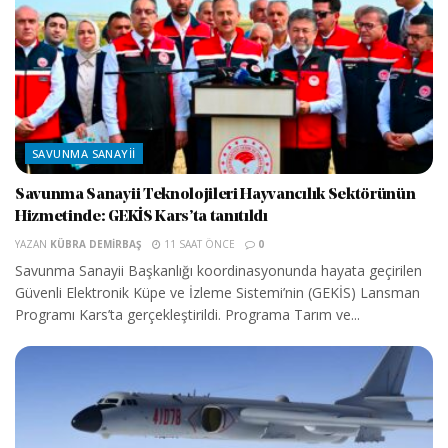
SAVUNMA SANAYII
Savunma Sanayii Teknolojileri Hayvancılık Sektörünün
Hizmetinde: GEKİS Kars’ta tanıtıldı
YAZAN
KÜBRA DEMIRBAŞ
11 SAAT ÖNCE
0
Savunma Sanayii Başkanlığı koordinasyonunda hayata geçirilen
Güvenli Elektronik Küpe ve İzleme Sistemi’nin (GEKİS) Lansman
Programı Kars’ta gerçekleştirildi. Programa Tarım ve...