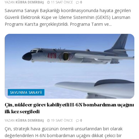
YAZAN
KÜBRA DEMIRBAŞ
11 SAAT ÖNCE
0
Savunma Sanayii Başkanlığı koordinasyonunda hayata geçirilen
Güvenli Elektronik Küpe ve İzleme Sistemi’nin (GEKİS) Lansman
Programı Kars’ta gerçekleştirildi. Programa Tarım ve...
SAVUNMA SANAYII
Çin, nükleer görev kabiliyetli H-6N bombardıman uçağını
ilk kez sergiledi
YAZAN
KÜBRA DEMIRBAŞ
19 SAAT ÖNCE
0
Çin, stratejik hava gücünün önemli unsurlarından biri olarak
değerlendirilen H-6N bombardıman uçağını dikkat çekici bir