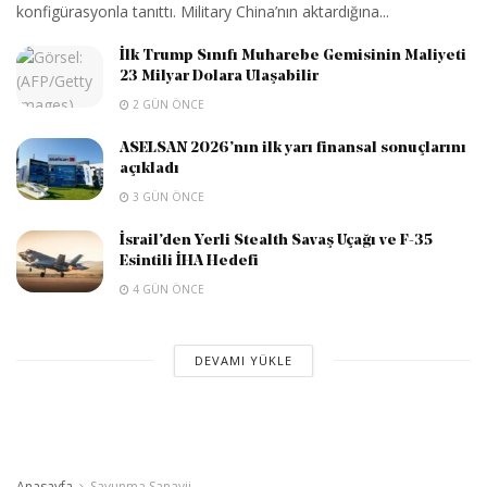
konfigürasyonla tanıttı. Military China’nın aktardığına...
İlk Trump Sınıfı Muharebe Gemisinin Maliyeti
23 Milyar Dolara Ulaşabilir
2 GÜN ÖNCE
ASELSAN 2026’nın ilk yarı finansal sonuçlarını
açıkladı
3 GÜN ÖNCE
İsrail’den Yerli Stealth Savaş Uçağı ve F-35
Esintili İHA Hedefi
4 GÜN ÖNCE
DEVAMI YÜKLE
Anasayfa
Savunma Sanayii