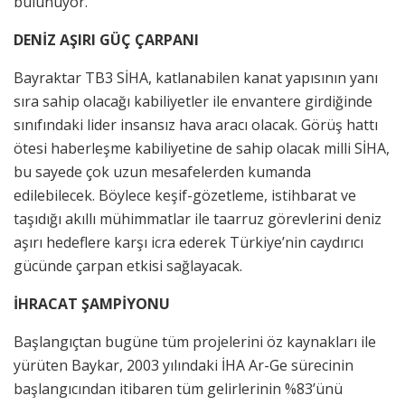
bulunuyor.
DENİZ AŞIRI GÜÇ ÇARPANI
Bayraktar TB3 SİHA, katlanabilen kanat yapısının yanı
sıra sahip olacağı kabiliyetler ile envantere girdiğinde
sınıfındaki lider insansız hava aracı olacak. Görüş hattı
ötesi haberleşme kabiliyetine de sahip olacak milli SİHA,
bu sayede çok uzun mesafelerden kumanda
edilebilecek. Böylece keşif-gözetleme, istihbarat ve
taşıdığı akıllı mühimmatlar ile taarruz görevlerini deniz
aşırı hedeflere karşı icra ederek Türkiye’nin caydırıcı
gücünde çarpan etkisi sağlayacak.
İHRACAT ŞAMPİYONU
Başlangıçtan bugüne tüm projelerini öz kaynakları ile
yürüten Baykar, 2003 yılındaki İHA Ar-Ge sürecinin
başlangıcından itibaren tüm gelirlerinin %83’ünü