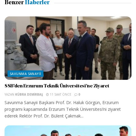
Benzer
Haberler
SAVUNMA SANAYII
SSB’den Erzurum Teknik Üniversitesi’ne Ziyaret
YAZAN
KÜBRA DEMIRBAŞ
11 SAAT ÖNCE
0
Savunma Sanayii Başkanı Prof. Dr. Haluk Görgün, Erzurum
programı kapsamında Erzurum Teknik Üniversitesi’ni ziyaret
ederek Rektör Prof. Dr. Bülent Çakmak...