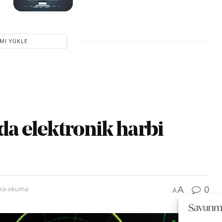
MI YÜKLE
da elektronik harbi
0
A
ika okuma
A