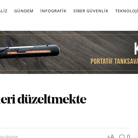
LIZ
GÜNDEM
İNFOGRAFIK
SIBER GÜVENLIK
TEKNOLOJ
leri düzeltmekte
0
A
ika okuma
A