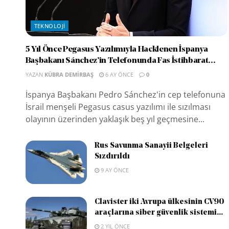
TEKNOLOJI
5 Yıl Önce Pegasus Yazılımıyla Hacklenen İspanya
Başbakanı Sánchez’in Telefonunda Fas İstihbarat...
YAZAN
KÜBRA DEMIRBAŞ
6 AY ÖNCE
0
İspanya Başbakanı Pedro Sánchez'in cep telefonuna
İsrail menşeli Pegasus casus yazılımı ile sızılması
olayının üzerinden yaklaşık beş yıl geçmesine...
Rus Savunma Sanayii Belgeleri
Sızdırıldı
9 AY ÖNCE
Clavister iki Avrupa ülkesinin CV90
araçlarına siber güvenlik sistemi...
2 YIL ÖNCE