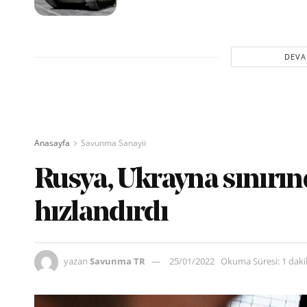
DEVA
Anasayfa
Savunma Sanayii
Rusya, Ukrayna sınırın
hızlandırdı
yazan
Savunma TR
25/01/2022
Okuma Süresi: 1 dak