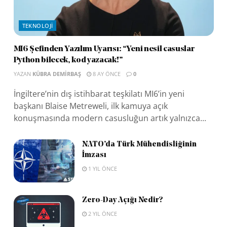
TEKNOLOJI
MI6 Şefinden Yazılım Uyarısı: “Yeni nesil casuslar
Python bilecek, kod yazacak!”
YAZAN
KÜBRA DEMIRBAŞ
8 AY ÖNCE
0
İngiltere’nin dış istihbarat teşkilatı MI6’in yeni
başkanı Blaise Metreweli, ilk kamuya açık
konuşmasında modern casusluğun artık yalnızca...
NATO’da Türk Mühendisliğinin
İmzası
1 YIL ÖNCE
Zero-Day Açığı Nedir?
2 YIL ÖNCE