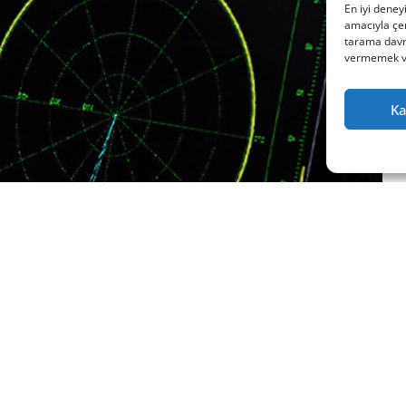
En iyi deney
amacıyla çer
tarama davra
vermemek vey
Ka