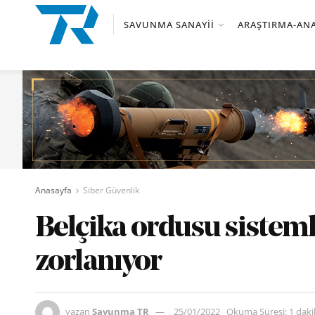
SAVUNMA SANAYII
ARAŞTIRMA-ANA
Anasayfa
Siber Güvenlik
Belçika ordusu sistem
zorlanıyor
yazan
Savunma TR
25/01/2022
Okuma Süresi: 1 dak