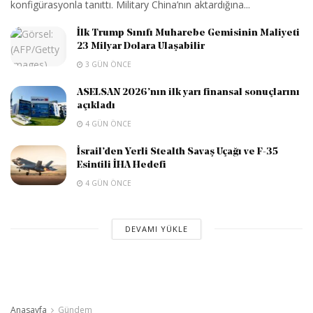
konfigürasyonla tanıttı. Military China’nın aktardığına...
İlk Trump Sınıfı Muharebe Gemisinin Maliyeti
23 Milyar Dolara Ulaşabilir
3 GÜN ÖNCE
ASELSAN 2026’nın ilk yarı finansal sonuçlarını
açıkladı
4 GÜN ÖNCE
İsrail’den Yerli Stealth Savaş Uçağı ve F-35
Esintili İHA Hedefi
4 GÜN ÖNCE
DEVAMI YÜKLE
Anasayfa
Gündem