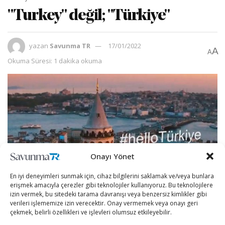
"Turkey" değil; "Türkiye"
yazan
Savunma TR
17/01/2022
A
A
Okuma Süresi: 1 dakika okuma
Onayı Yönet
En iyi deneyimleri sunmak için, cihaz bilgilerini saklamak ve/veya bunlara
erişmek amacıyla çerezler gibi teknolojiler kullanıyoruz. Bu teknolojilere
izin vermek, bu sitedeki tarama davranışı veya benzersiz kimlikler gibi
verileri işlememize izin verecektir. Onay vermemek veya onayı geri
çekmek, belirli özellikleri ve işlevleri olumsuz etkileyebilir.
Ülkemizin ulusal ve uluslararası alanda Turkey yerine