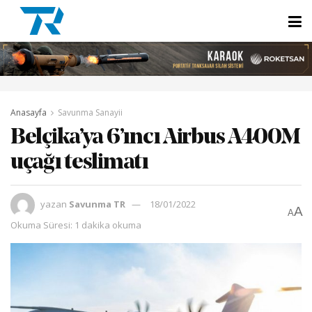
Anasayfa
Savunma Sanayii
Belçika’ya 6’ıncı Airbus A400M
uçağı teslimatı
yazan
Savunma TR
18/01/2022
A
A
Okuma Süresi: 1 dakika okuma