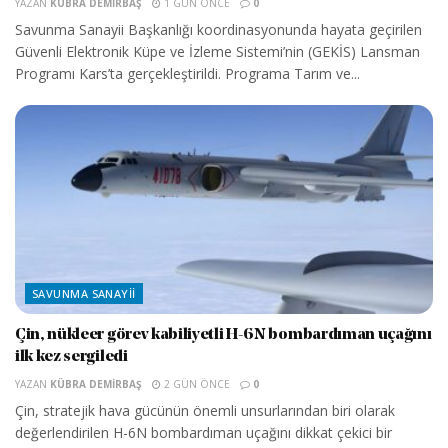
YAZAN
KÜBRA DEMIRBAŞ
1 GÜN ÖNCE
0
Savunma Sanayii Başkanlığı koordinasyonunda hayata geçirilen
Güvenli Elektronik Küpe ve İzleme Sistemi’nin (GEKİS) Lansman
Programı Kars’ta gerçekleştirildi. Programa Tarım ve...
SAVUNMA SANAYII
Çin, nükleer görev kabiliyetli H-6N bombardıman uçağını
ilk kez sergiledi
YAZAN
KÜBRA DEMIRBAŞ
2 GÜN ÖNCE
0
Çin, stratejik hava gücünün önemli unsurlarından biri olarak
değerlendirilen H-6N bombardıman uçağını dikkat çekici bir