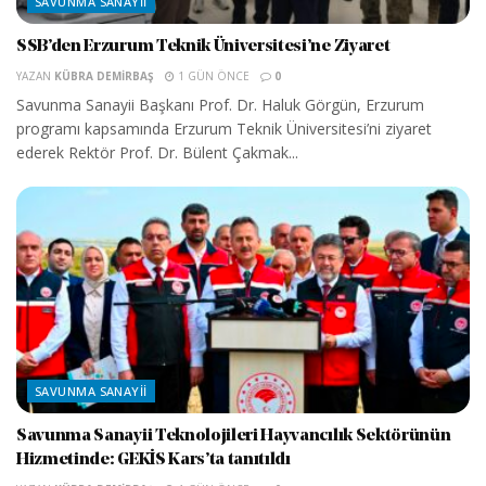
SAVUNMA SANAYII
SSB’den Erzurum Teknik Üniversitesi’ne Ziyaret
YAZAN
KÜBRA DEMIRBAŞ
1 GÜN ÖNCE
0
Savunma Sanayii Başkanı Prof. Dr. Haluk Görgün, Erzurum
programı kapsamında Erzurum Teknik Üniversitesi’ni ziyaret
ederek Rektör Prof. Dr. Bülent Çakmak...
SAVUNMA SANAYII
Savunma Sanayii Teknolojileri Hayvancılık Sektörünün
Hizmetinde: GEKİS Kars’ta tanıtıldı